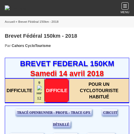
MENU
Accueil
» Brevet Fédéral 150km - 2018
Brevet Fédéral 150km - 2018
Par
Cahors CycloTourisme
BREVET FEDERAL 150KM
Samedi 14 avril 2018
9
POUR UN
DIFFICULTE
DIFFICILE
CYCLOTOURISTE
sur
HABITUÉ
12
TRACÉ OPENRUNNER - PROFIL - TRACE GPX
CIRCUIT
DÉTAILLÉ