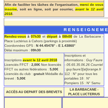
Afin de faciliter les tâches de l'organisation,
merci de vous
inscrire
, soit en ligne, soit par courrier,
avant le 12 avril
2018
.
RENSEIGNEM
Rendez-vous
à
07h30
et
départ
à
08h00
de La Barbacane -
Place Luctérius à Cahors (parkings à proximité)
Coordonnées GPS :
N 44.45478° - E 1.43860°
Délai maximum :
09h30
Inscriptions et
Inscriptions
avant le 12 avril 2018
informations :
Guy Faure
Licenciés FFCT :
2,00€
Non licenciés
- 05.65.35.06.26 Courriel
FFCT ou autres fédérations :
5,00€
: guy.faure3[at]orange.fr
Licenciés du club :
gratuit
Médaille du
112 : N° pour tous les
brevet :
5,00€
portables 18 : N°
Pompiers 15 : N° Samu
LA BARBACANE -
ACCÈS AU DEPART DES BREVETS
PLACE LUCTERIUS