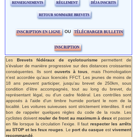
RENSEIGNEMENTS
RÈGLEMENT
DÉJA INSCRITS
RETOUR SOMMAIRE BREVETS
OU
INSCRIPTION EN LIGNE
TÉLÉCHARGER BULLETIN
INSCRIPTION
Les
Brevets fédéraux de cyclotourisme
permettent de
s’évaluer de manière progressive sur des distances croissantes
conséquentes. Ils sont
ouverts à tous
, mais l'homologation
n'est accordée qu'aux licenciés FFCT. Les jeunes de moins de
18 ans peuvent participer, jusqu'au brevet de 250km, sous
condition d'être accompagnés, tout au long du brevet, du
représentant légal, ou d'un cadre fédéral. Les contrôles sont
apposés à l'aide d'un timbre humide portant le nom de la
localité. Les voitures suiveuses sont strictement interdites. Il est
bon de rappeler quelques règles du code de la route. Les
cyclistes doivent
rouler de front au maximum à deux
et passer
en file lorsque la circulation l'exige. Il faut
respecter les arrêts
au STOP et les feux rouges
. Le
port du casque
est
vivement
recommandé
.