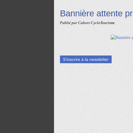
Bannière attente p
Publié par Cahors CycloTourisme
S'inscrire à la newsletter