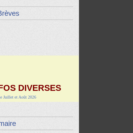
Brèves
FOS DIVERSES
de Juillet et Août 2026
9 août : Vayrac (L'Uxel'lotoise)
i 4 septembre-RANDO/REPAS
de Montcuq
aire