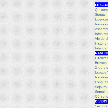
LE CLU
Qui som
Statuts 
Licence
Réunion
Assembl
Infos me
Vie du c
Histoire
Intenda
RANDO
Circuits
Brevets
2 jours 
Espace V
Randonn
Longues
Séjours 
Semaine
Où iron
DIVERS
Sécurité