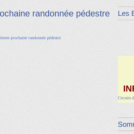
rochaine randonnée pédestre
Les 
IN
Circuits 
Dimanche 
Vendred
Somm