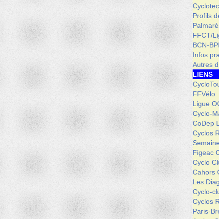
Cyclotec
Profils 
Palmarè
FFCT/L
BCN-BP
Infos pr
Autres d
LIENS
CycloTo
FFVélo
Ligue O
Cyclo-M
CoDep 
Cyclos 
Semaine
Figeac 
Cyclo C
Cahors 
Les Dia
Cyclo-c
Cyclos 
Paris-Br