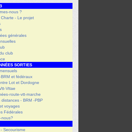
B
mes-nous ?
- Charte - Le projet
s
s
ées générales
nsuelles
lub
 du club
nce
NNÉES SORTIES
 mensuels
 -BRM et fédéraux
entre Lot et Dordogne
tt-Vttae
ées-route-vtt-marche
 distances - BRM -PBP
et voyages
s Fédérales
s-nous?
 - Secourisme