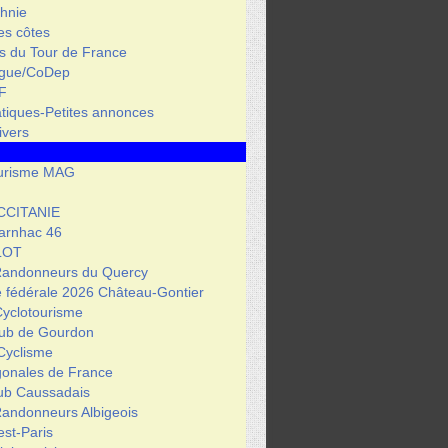
hnie
des côtes
s du Tour de France
igue/CoDep
F
atiques-Petites annonces
ivers
urisme MAG
CCITANIE
arnhac 46
LOT
Randonneurs du Quercy
 fédérale 2026 Château-Gontier
Cyclotourisme
lub de Gourdon
Cyclisme
gonales de France
lub Caussadais
Randonneurs Albigeois
est-Paris