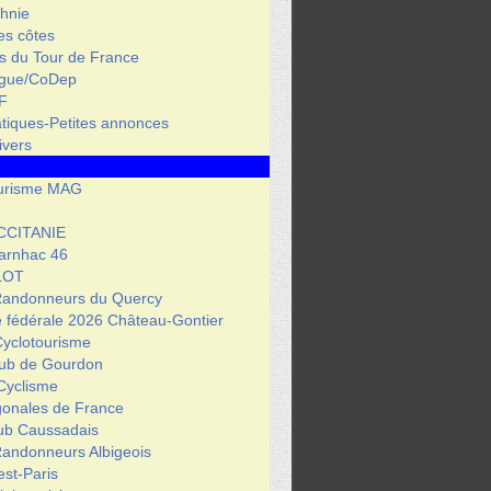
hnie
des côtes
s du Tour de France
igue/CoDep
F
atiques-Petites annonces
ivers
urisme MAG
CCITANIE
arnhac 46
LOT
Randonneurs du Quercy
 fédérale 2026 Château-Gontier
Cyclotourisme
lub de Gourdon
Cyclisme
gonales de France
lub Caussadais
Randonneurs Albigeois
est-Paris