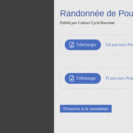
Randonnée de Pou
Publié par Cahors CycloTourisme
Télécharger
Gd parcours Po
Télécharger
Pt parcours Pou
S'inscrire à la newsletter