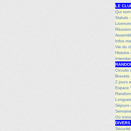
LE CLU
Qui som
Statuts 
Licence
Réunion
Assembl
Infos me
Vie du c
Histoire
Intenda
RANDO
Circuits
Brevets
2 jours 
Espace V
Randonn
Longues
Séjours 
Semaine
Où iron
DIVERS
Sécurité