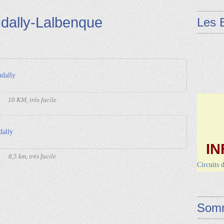
dally-Lalbenque
Les 
udally
10 KM, très facile
dally
IN
8,5 km, très facile
Circuits 
Dimanche 
Vendred
Somm