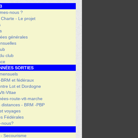
B
mes-nous ?
- Charte - Le projet
s
s
ées générales
nsuelles
lub
 du club
nce
NNÉES SORTIES
 mensuels
 -BRM et fédéraux
entre Lot et Dordogne
tt-Vttae
ées-route-vtt-marche
 distances - BRM -PBP
et voyages
s Fédérales
s-nous?
 - Secourisme