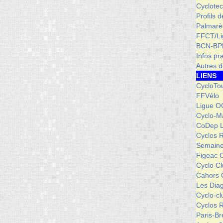
Cyclotec
Profils 
Palmarè
FFCT/L
BCN-BP
Infos pr
Autres d
LIENS
CycloTo
FFVélo
Ligue O
Cyclo-M
CoDep 
Cyclos 
Semaine
Figeac 
Cyclo C
Cahors 
Les Dia
Cyclo-c
Cyclos 
Paris-Br