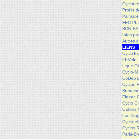
Cyclotec
Profils 
Palmarè
FFCT/L
BCN-BP
Infos pr
Autres d
LIENS
CycloTo
FFVélo
Ligue O
Cyclo-M
CoDep 
Cyclos 
Semaine
Figeac 
Cyclo C
Cahors 
Les Dia
Cyclo-c
Cyclos 
Paris-Br