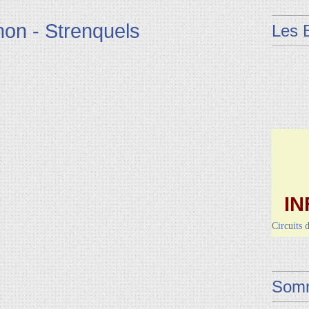
on - Strenquels
Les 
IN
Circuits 
Dimanche 
Vendred
Somm