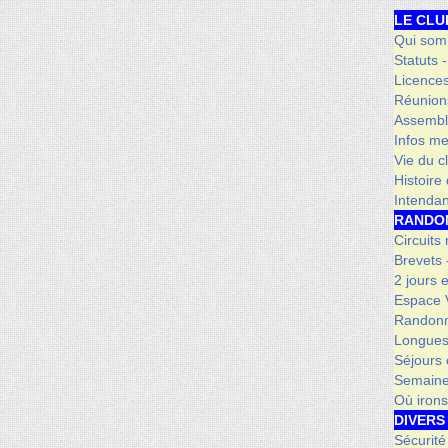
LE CLU
Qui som
Statuts 
Licence
Réunion
Assembl
Infos me
Vie du c
Histoire
Intenda
RANDO
Circuits
Brevets
2 jours 
Espace V
Randonn
Longues
Séjours 
Semaine
Où iron
DIVERS
Sécurité