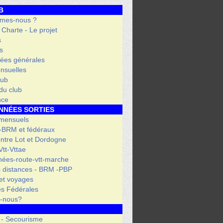
B
mes-nous ?
- Charte - Le projet
s
s
ées générales
nsuelles
lub
 du club
nce
NNÉES SORTIES
 mensuels
 -BRM et fédéraux
entre Lot et Dordogne
tt-Vttae
ées-route-vtt-marche
 distances - BRM -PBP
et voyages
s Fédérales
s-nous?
 - Secourisme