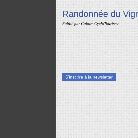
Randonnée du Vign
Publié par Cahors CycloTourisme
S'inscrire à la newsletter