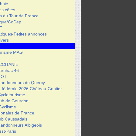
hnie
des côtes
s du Tour de France
igue/CoDep
F
atiques-Petites annonces
ivers
urisme MAG
CCITANIE
arnhac 46
LOT
Randonneurs du Quercy
 fédérale 2026 Château-Gontier
Cyclotourisme
lub de Gourdon
Cyclisme
gonales de France
lub Caussadais
Randonneurs Albigeois
est-Paris