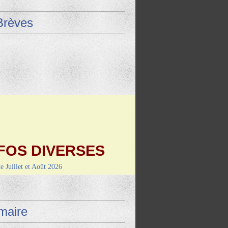
Brèves
FOS DIVERSES
de Juillet et Août 2026
9 août : Vayrac (L'Uxel'lotoise)
i 4 septembre-RANDO/REPAS
de Montcuq
aire