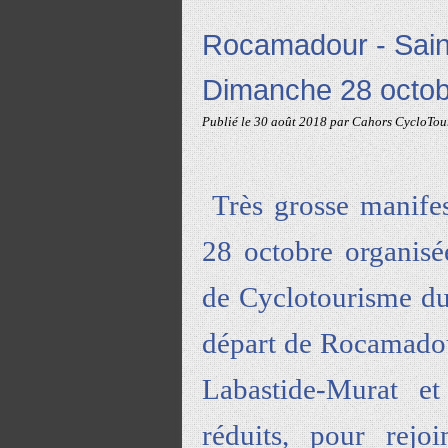
Rocamadour - Sain
Dimanche 28 octob
Publié le
30 août 2018
par Cahors CycloTou
Très grosse manife
28 octobre organisé
de Cyclotourisme du 
départ de Rocamadour
Labastide-Murat e
réduits, pour rejoi