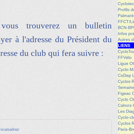
Cyclotec
Profils 
Palmarè
FFCT/L
vous trouverez un bulletin
BCN-BP
Infos pr
oyer à l'adresse du Président du
Autres d
LIENS
resse du club qui fera suivre :
CycloTo
FFVélo
Ligue O
Cyclo-M
CoDep 
Cyclos 
Semaine
Figeac 
Cyclo C
Cahors 
Les Dia
Cyclo-c
Cyclos 
Paris-Br
 rocamadour