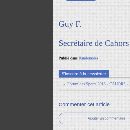
Guy F.
Secrétaire de Cahor
Publié dans
Randonnées
S'inscrire à la newsletter
Commenter cet article
Ajouter un commentaire