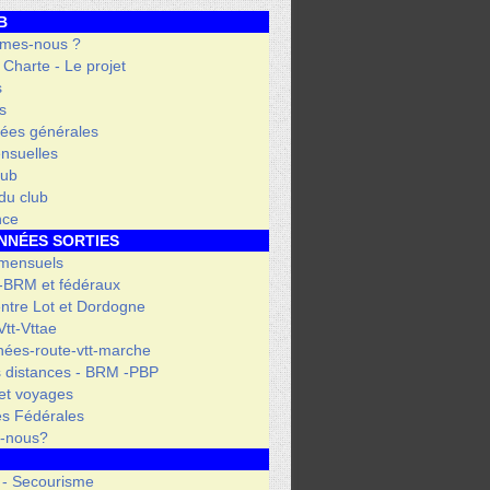
B
mes-nous ?
- Charte - Le projet
s
s
ées générales
nsuelles
lub
 du club
nce
NNÉES SORTIES
 mensuels
 -BRM et fédéraux
entre Lot et Dordogne
tt-Vttae
ées-route-vtt-marche
 distances - BRM -PBP
et voyages
s Fédérales
s-nous?
 - Secourisme