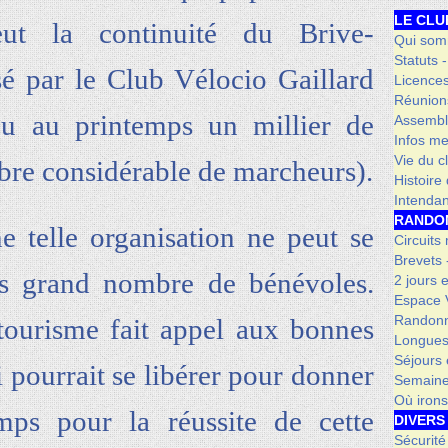
LE CLU
eut la continuité du Brive-
Qui som
Statuts 
 par le Club Vélocio Gaillard
Licence
Réunion
çu au printemps un millier de
Assembl
Infos me
Vie du c
mbre considérable de marcheurs).
Histoire
Intenda
RANDO
ne telle organisation ne peut se
Circuits
Brevets
ès grand nombre de bénévoles.
2 jours 
Espace V
Randonn
ourisme fait appel aux bonnes
Longues
Séjours 
 pourrait se libérer pour donner
Semaine
Où iron
ps pour la réussite de cette
DIVERS
Sécurité