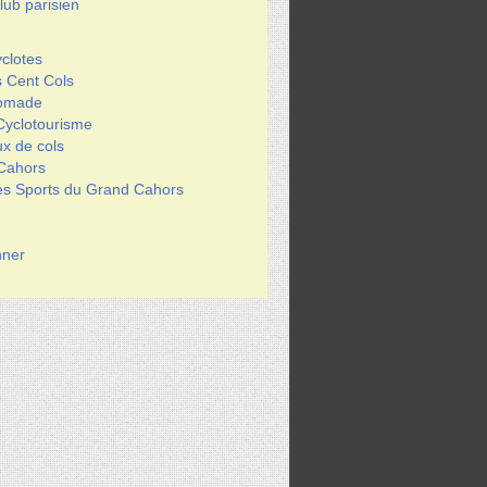
ub parisien
clotes
s Cent Cols
Nomade
Cyclotourisme
x de cols
 Cahors
des Sports du Grand Cahors
ner