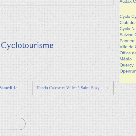
Audax Cl
Cyclo Cy
Club de
Cyclo 
Salviac 
Panneau
s Cyclotourisme
Ville de
Office 
Météo
Quercy
Openrun
Forum des Sports 2018 - CAHORS - Samedi 1er Septembre - Stade L. Desprats
Rando Causse et Vallée à Saint-Sozy - Dimanche 9 septembre