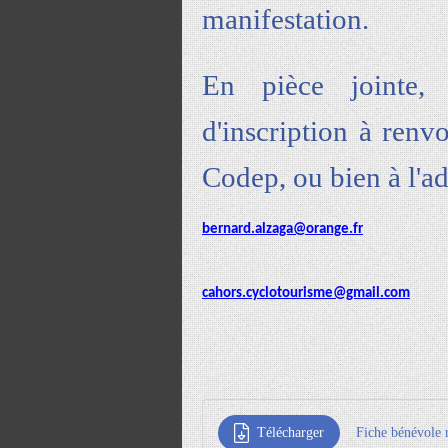
manifestation.
En pièce jointe, 
d'inscription à renv
Codep, ou bien à l'ad
bernard.alzaga@orange.fr
cahors.cyclotourisme@gmail.com
Télécharger
Fiche bénévole