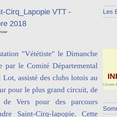
t-Cirq_Lapopie VTT -
Les 
re 2018
risme
station "Vététiste" le Dimanche
e par le
Comité Départemental
IN
Lot, assisté des clubs lotois au
Circuits 
Dimanche 
 pour le plus grand circuit, de
Vendred
t de Vers pour des parcours
Somm
ndre Saint-Cirq-lapopie. Cette