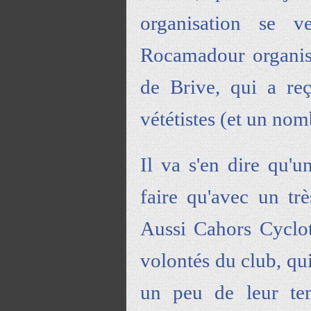
organisation se v
Rocamadour organisé
de Brive, qui a re
vététistes (et un no
Il va s'en dire qu'u
faire qu'avec un tr
Aussi Cahors Cyclot
volontés du club, qui
un peu de leur tem