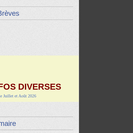
Brèves
FOS DIVERSES
de Juillet et Août 2026
9 août : Vayrac (L'Uxel'lotoise)
i 4 septembre-RANDO/REPAS
de Montcuq
aire