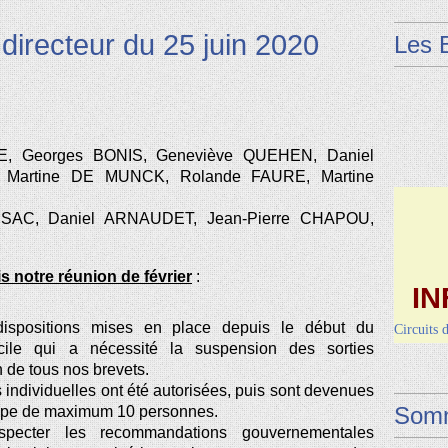
directeur du 25 juin 2020
Les 
E, Georges BONIS, Geneviève QUEHEN, Daniel
Martine DE MUNCK, Rolande FAURE, Martine
SAC, Daniel ARNAUDET, Jean-Pierre CHAPOU,
IN
s notre réunion de février
:
Circuits 
dispositions mises en place depuis le début du
Dimanche 
ficile qui a nécessité la suspension des sorties
Vendred
 de tous nos brevets.
es individuelles ont été autorisées, puis sont devenues
Somm
roupe de maximum 10 personnes.
pecter les recommandations gouvernementales