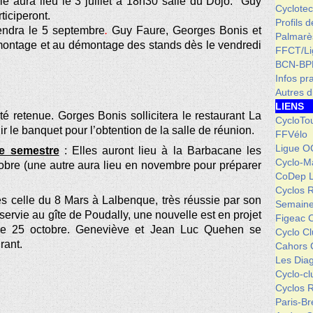
le aura lieu le 3 juillet à 18h30 salle du Dojo. Guy
Cyclotec
ticiperont.
Profils 
iendra le 5 septembre
.
Guy Faure, Georges Bonis et
Palmarè
montage et au démontage des stands dès le vendredi
FFCT/L
BCN-BP
Infos pr
Autres d
LIENS
 retenue. Gorges Bonis sollicitera le restaurant La
CycloTo
ir le banquet pour l’obtention de la salle de réunion.
FFVélo
Ligue O
e semestre
: Elles auront lieu à la Barbacane les
Cyclo-M
tobre (une autre aura lieu en novembre pour préparer
CoDep 
Cyclos 
s celle du 8 Mars à Lalbenque, très réussie par son
Semaine
 servie au gîte de Poudally, une nouvelle est en projet
Figeac 
t le 25 octobre. Geneviève et Jean Luc Quehen se
Cyclo C
rant.
Cahors 
Les Dia
Cyclo-c
Cyclos 
Paris-Br