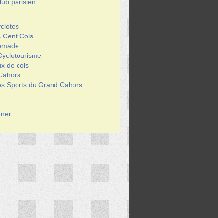
ub parisien
clotes
s Cent Cols
Nomade
Cyclotourisme
x de cols
 Cahors
des Sports du Grand Cahors
ner