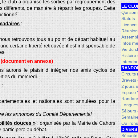
, le club a organisé les sorties par regroupement des
LE CLU
s différents, de manière à répartir les groupes. Cette
Qui som
nctionné.
Statuts 
madaires
:
Licence
Réunion
Assembl
us retrouvons tous au point de départ habituel au
Infos me
ne certaine liberté retrouvée il est indispensable de
Vie du c
es
Histoire
 (document en annexe)
Intenda
RANDO
 aurons le plaisir d intégrer nos amis cyclos de
Circuits
ties du mercredi.
Brevets
s
:
2 jours 
Espace V
Randonn
rtementales et nationales sont annulées pour la
Longues
Séjours 
endre les annonces du Comité Départemental
Semaine
ilités douces »
: organisée par la Mairie de Cahors
Où iron
 participera au débat.
DIVERS
Sécurité