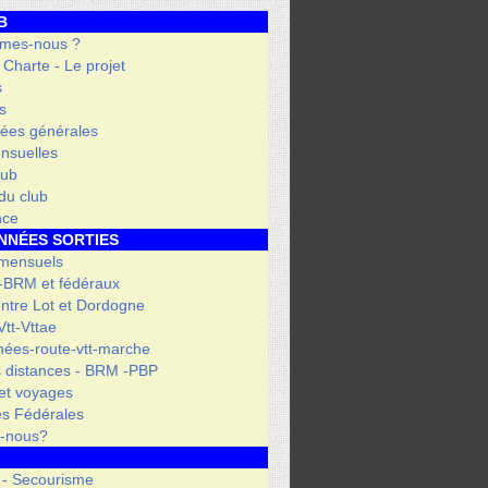
B
mes-nous ?
- Charte - Le projet
s
s
ées générales
nsuelles
lub
 du club
nce
NNÉES SORTIES
 mensuels
 -BRM et fédéraux
entre Lot et Dordogne
tt-Vttae
ées-route-vtt-marche
 distances - BRM -PBP
et voyages
s Fédérales
s-nous?
 - Secourisme