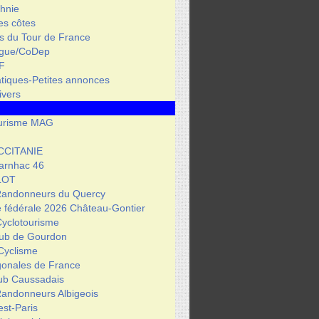
hnie
des côtes
s du Tour de France
igue/CoDep
F
atiques-Petites annonces
ivers
urisme MAG
CCITANIE
arnhac 46
LOT
Randonneurs du Quercy
 fédérale 2026 Château-Gontier
Cyclotourisme
lub de Gourdon
Cyclisme
gonales de France
lub Caussadais
Randonneurs Albigeois
est-Paris