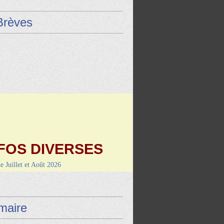
Brèves
FOS DIVERSES
de Juillet et Août 2026
9 août : Vayrac (L'Uxel'lotoise)
i 4 septembre-RANDO/REPAS
de Montcuq
aire