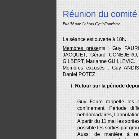
Réunion du comité 
Publié par Cahors CycloTourisme
La séance est ouverte à 18h.
Membres prése
nts : Guy FAUR
JACQUET, Gérard CONEJERO, 
GILBERT, Marianne GUILLEVIC.
Membres excusés
:
Guy ANDIS
Daniel POTEZ
Retour sur la période depui
Guy Faure rappelle les 
confinement. Période dif
hebdomadaires, l’annulation
A partir du 11 mai les sorti
possible les sorties par g
Aussi de manière à res