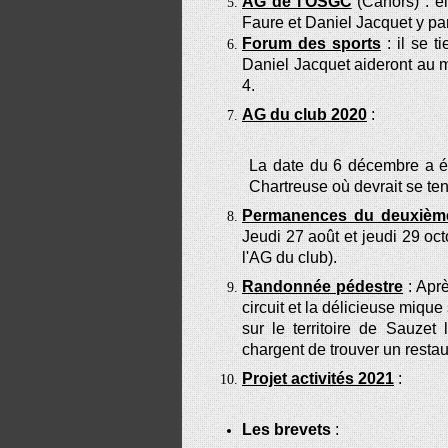
AG de l’OSGC
(Cahors) : el
Faure et Daniel Jacquet y par
Forum des sports
: il se t
Daniel Jacquet aideront au 
4.
AG du club 2020
:
La date du 6 décembre a été
Chartreuse où devrait se ten
Permanences du deuxièm
Jeudi 27 août et jeudi 29 oc
l'AG du club).
Randonnée pédestre
: Aprè
circuit et la délicieuse mique
sur le territoire de Sauze
chargent de trouver un restau
Projet activités 2021
:
Les brevets
: