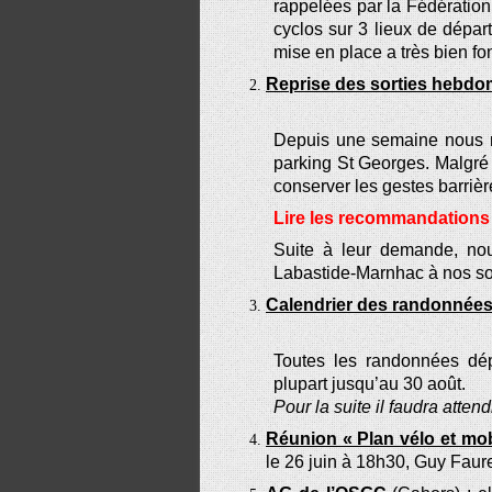
rappelées par la Fédération
cyclos sur 3 lieux de départ
mise en place a très bien fo
Reprise des sorties hebdo
Depuis une semaine nous no
parking St Georges. Malgré u
conserver les gestes barrièr
Lire les recommandations
Suite
à leur demande, nous
Labastide-Marnhac à nos sor
Calendrier
des randonnée
Toutes
les randonnées dépa
plupart jusqu’au 30 août.
Pour la suite il faudra att
Réunion « Plan vélo et mob
le 26 juin à 18h30, Guy Faure