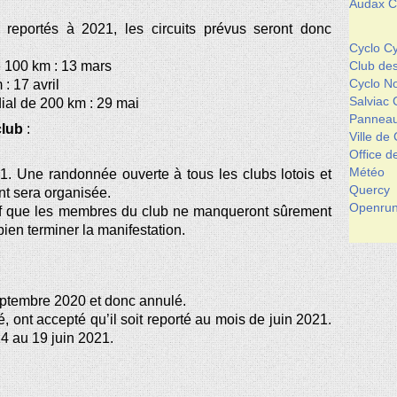
Audax Cl
reportés à 2021, les circuits prévus seront donc
Cyclo Cy
e 100 km : 13 mars
Club de
Cyclo 
: 17 avril
Salviac 
al de 200 km : 29 mai
Panneau
club
:
Ville de
Office 
Météo
21. Une randonnée ouverte à tous les clubs lotois et
Quercy
nt sera organisée.
Openrun
tif que les membres du club ne manqueront sûrement
bien terminer la manifestation.
septembre 2020 et donc annulé.
té, ont accepté qu’il soit reporté au mois de juin 2021.
14 au 19 juin 2021.