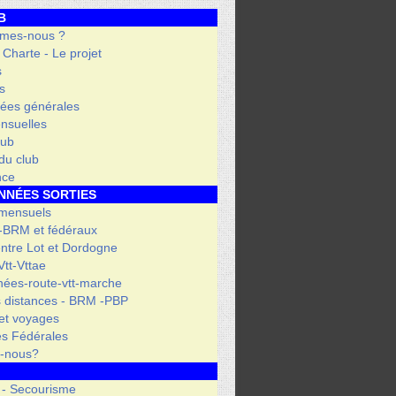
B
mes-nous ?
- Charte - Le projet
s
s
ées générales
nsuelles
lub
 du club
nce
NNÉES SORTIES
 mensuels
 -BRM et fédéraux
entre Lot et Dordogne
tt-Vttae
ées-route-vtt-marche
 distances - BRM -PBP
et voyages
s Fédérales
s-nous?
 - Secourisme