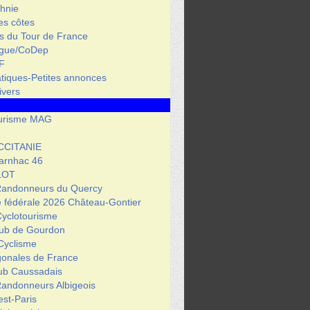
hnie
des côtes
s du Tour de France
igue/CoDep
F
atiques-Petites annonces
ivers
urisme MAG
CCITANIE
arnhac 46
LOT
Randonneurs du Quercy
 fédérale 2026 Château-Gontier
Cyclotourisme
lub de Gourdon
Cyclisme
gonales de France
lub Caussadais
Randonneurs Albigeois
est-Paris