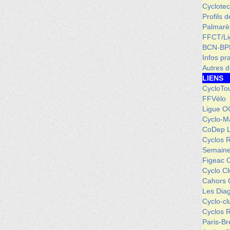
Cyclotec
Profils 
Palmarè
FFCT/L
BCN-BP
Infos pr
Autres d
LIENS
CycloTo
FFVélo
Ligue O
Cyclo-M
CoDep 
Cyclos 
Semaine
Figeac 
Cyclo C
Cahors 
Les Dia
Cyclo-c
Cyclos 
Paris-Br