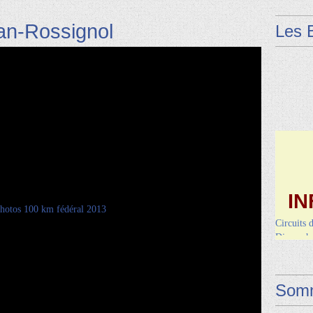
an-Rossignol
Les 
IN
Circuits 
Dimanche 
Vendred
Somm