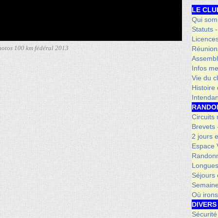
LE CLU
Qui som
Statuts 
Licence
otos 100 km fédéral 2013
Réunion
Assembl
Infos me
Vie du c
Histoire
Intenda
RANDO
Circuits
Brevets
2 jours 
Espace V
Randonn
Longues
Séjours 
Semaine
Où iron
DIVERS
Sécurité