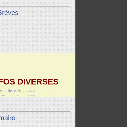
Brèves
FOS DIVERSES
de Juillet et Août 2026
9 août : Vayrac (L'Uxel'lotoise)
i 4 septembre-RANDO/REPAS
de Montcuq
aire