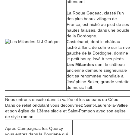
attendent.
La Roque Gageac, classé l'un
des plus beaux villages de
France, est niché au pied de ses
hautes falaises, dans une boucle
de la Dordogne.
Castelnaud, dont le château
juché à flanc de colline sur la rive
gauche de la Dordogne, domine
le petit bourg lové à ses pieds.
Les Milandes
dont le château
ancienne demeure seigneuriale
doit sa renommée mondiale à
Joséphine Baker, grande vedette
du music-hall.
Nous entrons ensuite dans la vallée et les coteaux du Céou.
Dans ce relief ondulant vous découvrirez Saint-Laurent-la-Vallée
et son église du 13ème siècle et Saint-Pompon avec son église
de style roman.
Après Campagnac-les-Quercy
vous entrez dans la Bouriane qui