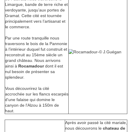
Limargue, bande de terre riche et
verdoyante, jusqu’aux portes de
Gramat. Cette cité est tournée
principalement vers l’artisanat et
le commerce.
Par une route tranquille nous
traversons le bois de la Pannonie
à l’intérieur duquel fut construit et
reconstruit au 15ème siècle un
grand château. Nous arrivons
ainsi à
Rocamadour
dont il est
nul besoin de présenter sa
splendeur.
Vous découvrirez la cité
accrochée sur les flancs escarpés
d'une falaise qui domine le
canyon de l'Alzou à 150m de
haut.
Après avoir passé la cité mariale,
nous découvrons le
chateau de