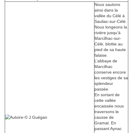
Nous sautons
ainsi dans la
vallée du Célé à
Sauliac-sur-Célé.
Nous longeons la
rivière jusqu’à
Marcilhac-sur-
Célé, blottie au
pied de sa haute
falaise.
L’abbaye de
Marcilhac
conserve encore
les vestiges de sa
splendeur
passée.
En sortant de
cette vallée
encaissée nous
traversons le
causse de
Gramat. En
passant Aynac