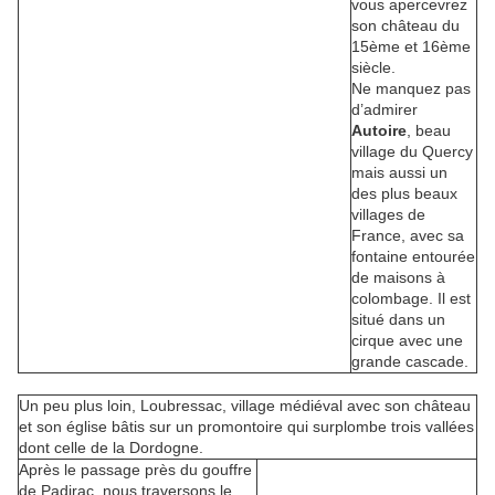
vous apercevrez
son château du
15ème et 16ème
siècle.
Ne manquez pas
d’admirer
Autoire
, beau
village du Quercy
mais aussi un
des plus beaux
villages de
France, avec sa
fontaine entourée
de maisons à
colombage. Il est
situé dans un
cirque avec une
grande cascade.
Un peu plus loin, Loubressac, village médiéval avec son château
et son église bâtis sur un promontoire qui surplombe trois vallées
dont celle de la Dordogne.
Après le passage près du gouffre
de Padirac, nous traversons le