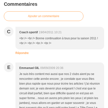
Commentaires
Ajouter un commentaire
C
Coach sportif
19/04/2011 10:21
<br /> <br /> Bonne continuation à tous pour la saison 2011 !
<br /> <br /> <br /> <br />
Répondre
E
Emmanuel GIL
09/09/2009 20:36
Je suis très content moi aussi que nos 2 clubs aient pu se
rencontrer cette année encore ; je constate que vous êtes
bien plus rapide que nous pour écrire les articles ! j'ai réunion
demain soir, je vais devenir plus exigeant ! c'est vrai que le
circuit était parfait, bien que difficille quand on est pas en
super forme... nous en avons pris plein les yeux ( et plein les
jambes), nous allons en garder un super souvenir ; je vous
ferai parvenir dès qu'il sera prêt notre livret La Tête Dans Le