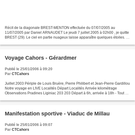
Récit de la diagonale BREST-MENTON effectuée du 07/07/2005 au
11/07/2005 par Daniel ARNAUDET Le jeudi 7 juillet 2005 à 02h00 , je quitte
BREST (29). Le ciel en partie nuageux laisse apparaître quelques étoiles. La
température est quand même fraîche, environ...
Voyage Cahors - Gérardmer
Publié le 25/01/2006 à 09:20
Par
CTCahors
Juillet 2003 Périple de Louis Bruère, Pierre Philibert et Jean-Pierre Gardillou
Notre voyage en LIVE Localités Départ Localités Arrivée kilométrage
Observations Pradines Liginiac 203 203 Départ à 6h, arrivée à 18h - Tout va
bien Liginiac Gannat 134 337...
Manifestation sportive - Viaduc de Millau
Publié le 25/01/2006 à 09:07
Par
CTCahors