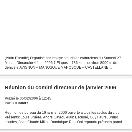
(Alain Escudié) Organisé par les cyclotouristes cadurciens du Samedi 27
Mai au Dimanche 4 Juin 2006 7 Etapes – 786 km – environ 8000 m de
dénivelé AVIGNON – MANOSQUE MANOSQUE – CASTELLANE
CASTELLANE – DRAGUIGNAN DRAGUIGNAN – LA CIOTAT LA CIOTAT –
AIX...
Réunion du comité directeur de janvier 2006
Publié le 05/02/2006 à 12:45
Par
CTCahors
Réunion de bureau du 16 janvier 2006 ouverte à tous les cyclos du club
Présents: Louis Bruère, André Cayrol, Alain Escudié, Guy Faure, Bruno
Loudes, Jean Claude Millot, Dominique Ros. Ont répondu présents parmi
les cyclos du club: Joseph Guégan, Henri...