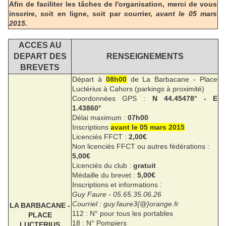
Afin de faciliter les tâches de l'organisation, merci de vous
inscrire, soit en ligne, soit par courrier,
avant le 05 mars
2015
.
ACCES AU
DEPART DES
RENSEIGNEMENTS
BREVETS
Départ à
08h00
de La Barbacane - Place
Luctérius à Cahors (parkings à proximité)
Coordonnées GPS :
N 44.45478° - E
1.43860°
Délai maximum :
07h00
Inscriptions
avant le 05 mars 2015
Licenciés FFCT :
2,00€
Non licenciés FFCT ou autres fédérations :
5,00€
Licenciés du club :
gratuit
Médaille du brevet :
5,00€
Inscriptions et informations :
Guy Faure - 05.65.35.06.26
Courriel : guy.faure3{@}orange.fr
LA BARBACANE -
112 : N° pour tous les portables
PLACE
18 : N° Pompiers
LUCTERIUS