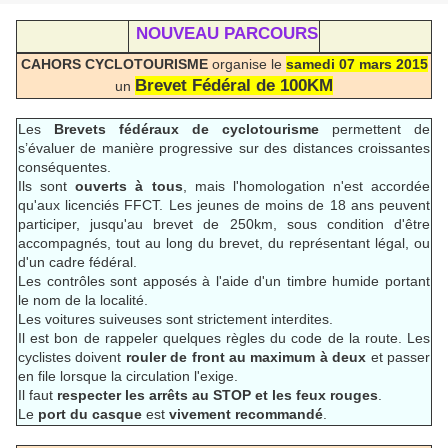
NOUVEAU PARCOURS
CAHORS CYCLOTOURISME
organise le
samedi 07 mars 2015
Brevet Fédéral de 100KM
un
Les
Brevets fédéraux de cyclotourisme
permettent de
s’évaluer de manière progressive sur des distances croissantes
conséquentes.
Ils sont
ouverts à tous
, mais l'homologation n'est accordée
qu'aux licenciés FFCT. Les jeunes de moins de 18 ans peuvent
participer, jusqu'au brevet de 250km, sous condition d'être
accompagnés, tout au long du brevet, du représentant légal, ou
d'un cadre fédéral.
Les contrôles sont apposés à l'aide d'un timbre humide portant
le nom de la localité.
Les voitures suiveuses sont strictement interdites.
Il est bon de rappeler quelques règles du code de la route. Les
cyclistes doivent
rouler de front au maximum à deux
et passer
en file lorsque la circulation l'exige.
Il faut
respecter les arrêts au STOP et les feux rouges
.
Le
port du casque
est
vivement recommandé
.