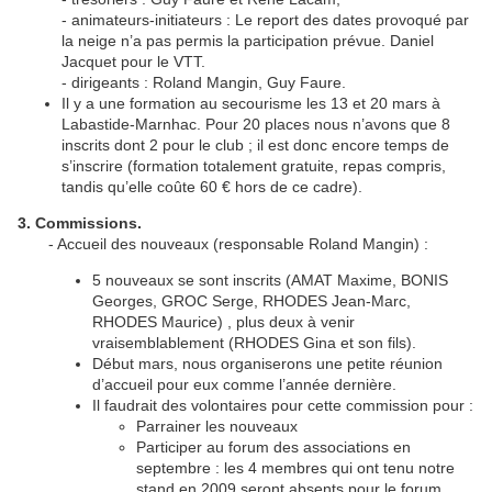
- animateurs-initiateurs : Le report des dates provoqué par
la neige n’a pas permis la participation prévue. Daniel
Jacquet pour le VTT.
- dirigeants : Roland Mangin, Guy Faure.
Il y a une formation au secourisme les 13 et 20 mars à
Labastide-Marnhac. Pour 20 places nous n’avons que 8
inscrits dont 2 pour le club ; il est donc encore temps de
s’inscrire (formation totalement gratuite, repas compris,
tandis qu’elle coûte 60 € hors de ce cadre).
3. Commissions.
- Accueil des nouveaux (responsable Roland Mangin) :
5 nouveaux se sont inscrits (AMAT Maxime, BONIS
Georges, GROC Serge, RHODES Jean-Marc,
RHODES Maurice) , plus deux à venir
vraisemblablement (RHODES Gina et son fils).
Début mars, nous organiserons une petite réunion
d’accueil pour eux comme l’année dernière.
Il faudrait des volontaires pour cette commission pour :
Parrainer les nouveaux
Participer au forum des associations en
septembre : les 4 membres qui ont tenu notre
stand en 2009 seront absents pour le forum