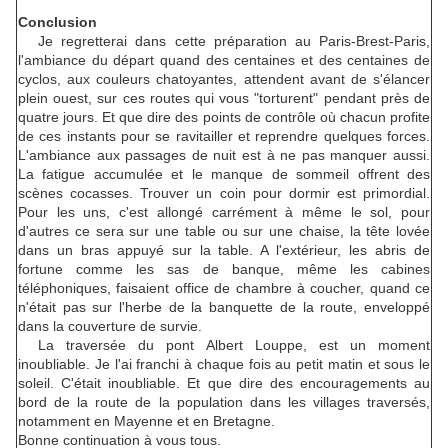
Conclusion
Je regretterai dans cette préparation au Paris-Brest-Paris,
l'ambiance du départ quand des centaines et des centaines de
cyclos, aux couleurs chatoyantes, attendent avant de s'élancer
plein ouest, sur ces routes qui vous "torturent" pendant près de
quatre jours. Et que dire des points de contrôle où chacun profite
de ces instants pour se ravitailler et reprendre quelques forces.
L'ambiance aux passages de nuit est à ne pas manquer aussi.
La fatigue accumulée et le manque de sommeil offrent des
scènes cocasses. Trouver un coin pour dormir est primordial.
Pour les uns, c'est allongé carrément à même le sol, pour
d'autres ce sera sur une table ou sur une chaise, la tête lovée
dans un bras appuyé sur la table. A l'extérieur, les abris de
fortune comme les sas de banque, même les cabines
téléphoniques, faisaient office de chambre à coucher, quand ce
n'était pas sur l'herbe de la banquette de la route, enveloppé
dans la couverture de survie.
La traversée du pont Albert Louppe, est un moment
inoubliable. Je l'ai franchi à chaque fois au petit matin et sous le
soleil. C'était inoubliable. Et que dire des encouragements au
bord de la route de la population dans les villages traversés,
notamment en Mayenne et en Bretagne.
Bonne continuation à vous tous.