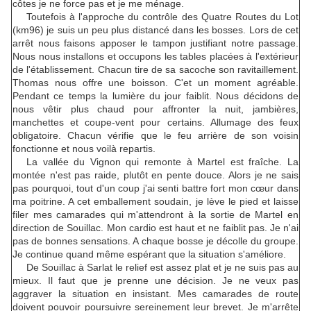
côtes je ne force pas et je me ménage.
Toutefois à l'approche du contrôle des Quatre Routes du Lot
(km96) je suis un peu plus distancé dans les bosses. Lors de cet
arrêt nous faisons apposer le tampon justifiant notre passage.
Nous nous installons et occupons les tables placées à l'extérieur
de l'établissement. Chacun tire de sa sacoche son ravitaillement.
Thomas nous offre une boisson. C'et un moment agréable.
Pendant ce temps la lumière du jour faiblit. Nous décidons de
nous vêtir plus chaud pour affronter la nuit, jambières,
manchettes et coupe-vent pour certains. Allumage des feux
obligatoire. Chacun vérifie que le feu arrière de son voisin
fonctionne et nous voilà repartis.
La vallée du Vignon qui remonte à Martel est fraîche. La
montée n'est pas raide, plutôt en pente douce. Alors je ne sais
pas pourquoi, tout d'un coup j'ai senti battre fort mon cœur dans
ma poitrine. A cet emballement soudain, je lève le pied et laisse
filer mes camarades qui m'attendront à la sortie de Martel en
direction de Souillac. Mon cardio est haut et ne faiblit pas. Je n'ai
pas de bonnes sensations. A chaque bosse je décolle du groupe.
Je continue quand même espérant que la situation s'améliore.
De Souillac à Sarlat le relief est assez plat et je ne suis pas au
mieux. Il faut que je prenne une décision. Je ne veux pas
aggraver la situation en insistant. Mes camarades de route
doivent pouvoir poursuivre sereinement leur brevet. Je m'arrête