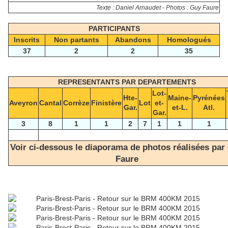
Texte : Daniel Arnaudet - Photos : Guy Faure
PARTICIPANTS
Inscrits
Non partants
Abandons
Homologués
37
2
2
35
REPRESENTANTS PAR DEPARTEMENTS
Lot-
Hte-
Maine-
Pyrénées
Aveyron
Cantal
Corrèze
Finistère
Lot
et-
Gar.
et-L.
Atl.
Gar.
3
8
1
1
2
7
1
1
1
Voir ci-dessous le diaporama de photos réalisées par
Faure