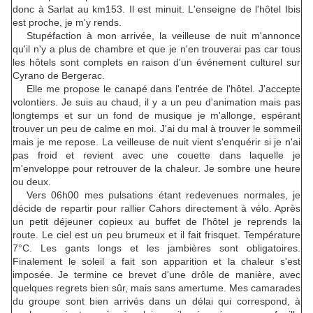
donc à Sarlat au km153. Il est minuit. L'enseigne de l'hôtel Ibis
est proche, je m'y rends.
Stupéfaction à mon arrivée, la veilleuse de nuit m'annonce
qu'il n'y a plus de chambre et que je n'en trouverai pas car tous
les hôtels sont complets en raison d'un événement culturel sur
Cyrano de Bergerac.
Elle me propose le canapé dans l'entrée de l'hôtel. J'accepte
volontiers. Je suis au chaud, il y a un peu d'animation mais pas
longtemps et sur un fond de musique je m'allonge, espérant
trouver un peu de calme en moi. J'ai du mal à trouver le sommeil
mais je me repose. La veilleuse de nuit vient s'enquérir si je n'ai
pas froid et revient avec une couette dans laquelle je
m'enveloppe pour retrouver de la chaleur. Je sombre une heure
ou deux.
Vers 06h00 mes pulsations étant redevenues normales, je
décide de repartir pour rallier Cahors directement à vélo. Après
un petit déjeuner copieux au buffet de l'hôtel je reprends la
route. Le ciel est un peu brumeux et il fait frisquet. Température
7°C. Les gants longs et les jambières sont obligatoires.
Finalement le soleil a fait son apparition et la chaleur s'est
imposée. Je termine ce brevet d'une drôle de manière, avec
quelques regrets bien sûr, mais sans amertume. Mes camarades
du groupe sont bien arrivés dans un délai qui correspond, à