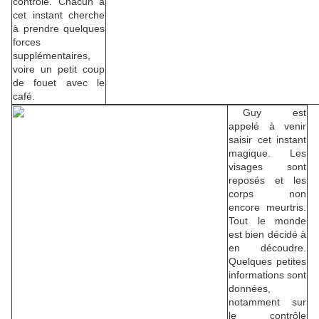
contrôle. Chacun à
cet instant cherche
à prendre quelques
forces
supplémentaires,
voire un petit coup
de fouet avec le
café.
Guy est
appelé à venir
saisir cet instant
magique. Les
visages sont
reposés et les
corps non
encore meurtris.
Tout le monde
est bien décidé à
en découdre.
Quelques petites
informations sont
données,
notamment sur
le contrôle