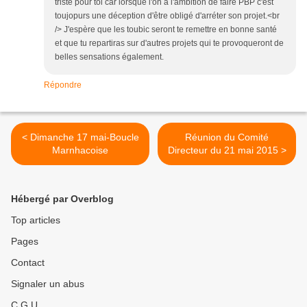
triste pour toi car lorsque l'on a l'ambition de faire PBP c'est
toujopurs une déception d'être obligé d'arréter son projet.<br
/> J'espère que les toubic seront te remettre en bonne santé
et que tu repartiras sur d'autres projets qui te provoqueront de
belles sensations également.
Répondre
< Dimanche 17 mai-Boucle
Réunion du Comité
Marnhacoise
Directeur du 21 mai 2015 >
Hébergé par Overblog
Top articles
Pages
Contact
Signaler un abus
C.G.U.