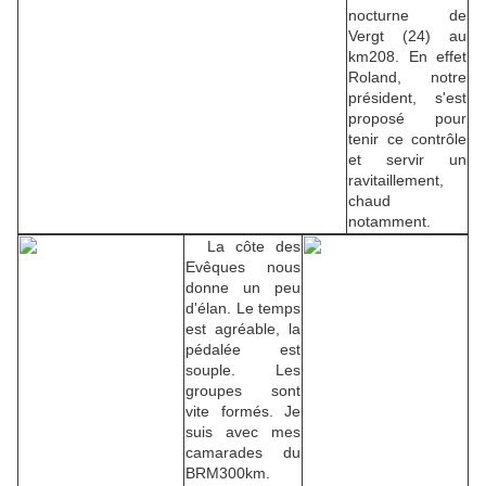
nocturne de
Vergt (24) au
km208. En effet
Roland, notre
président, s'est
proposé pour
tenir ce contrôle
et servir un
ravitaillement,
chaud
notamment.
La côte des
Evêques nous
donne un peu
d'élan. Le temps
est agréable, la
pédalée est
souple. Les
groupes sont
vite formés. Je
suis avec mes
camarades du
BRM300km.