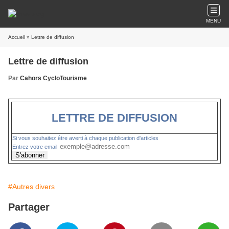
MENU
Accueil
» Lettre de diffusion
Lettre de diffusion
Par
Cahors CycloTourisme
LETTRE DE DIFFUSION
Si vous souhaitez être averti à chaque publication d'articles
Entrez votre email
#Autres divers
Partager