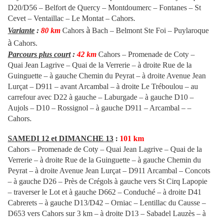
D20/D56 – Belfort de Quercy – Montdoumerc – Fontanes – St
Cevet – Ventaillac – Le Montat – Cahors.
à
Variante
:
80 km
Cahors
Bach – Belmont Ste Foi – Puylaroque
à
Cahors.
Parcours plus court
:
42 km
Cahors – Promenade de Coty –
Quai Jean Lagrive – Quai de la Verrerie – à droite Rue de la
Guinguette – à gauche Chemin du Peyrat – à droite Avenue Jean
Lurçat – D911 –
avant Arcambal –
à droite Le Tréboulou – au
carrefour avec D22 à gauche – Laburgade – à gauche D10 –
Aujols – D10 – Rossignol – à gauche D911 – Arcambal – –
Cahors.
SAMEDI 12 et DIMANCHE 13
:
101 km
Cahors – Promenade de Coty – Quai Jean Lagrive – Quai de la
Verrerie – à droite Rue de la Guinguette – à gauche Chemin du
Peyrat – à droite Avenue Jean Lurçat – D911 Arcambal – Concots
– à gauche D26 – Près de Crégols à gauche vers St Cirq Lapopie
– traverser le Lot et à gauche D662 – Conduché –
à droite D41
Cabrerets – à gauche D13/D42 – Orniac – Lentillac du Causse –
D653 vers Cahors sur 3 km – à droite D13 – Sabadel Lauzès – à