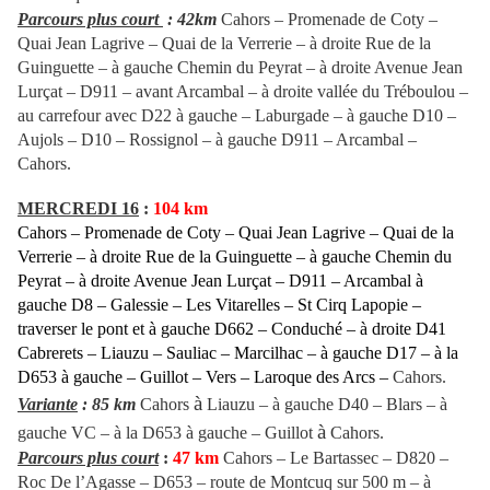
Parcours plus court
: 42km
Cahors – Promenade de Coty –
Quai Jean Lagrive – Quai de la Verrerie – à droite Rue de la
Guinguette – à gauche Chemin du Peyrat – à droite Avenue Jean
Lurçat – D911 –
avant Arcambal – à droite vallée du Tréboulou
–
au carrefour avec D22 à gauche – Laburgade – à gauche D10 –
Aujols – D10 – Rossignol – à gauche D911 – Arcambal –
Cahors.
MERCREDI 16
:
104 km
Cahors – Promenade de Coty – Quai Jean Lagrive – Quai de la
Verrerie – à droite Rue de la Guinguette – à gauche Chemin du
Peyrat – à droite Avenue Jean Lurçat – D911 – Arcambal à
gauche D8 – Galessie – Les Vitarelles – St Cirq Lapopie –
traverser le pont et à gauche D662 – Conduché – à droite D41
Cabrerets – Liauzu – Sauliac – Marcilhac – à gauche D17 – à la
D653 à gauche – Guillot – Vers – Laroque des Arcs –
Cahors.
à
Variante
: 85 km
Cahors
Liauzu – à gauche D40 – Blars – à
à
gauche VC – à la D653 à gauche – Guillot
Cahors.
Parcours plus court
:
47 km
Cahors – Le Bartassec – D820 –
Roc De l’Agasse – D653 – route de Montcuq sur 500 m – à