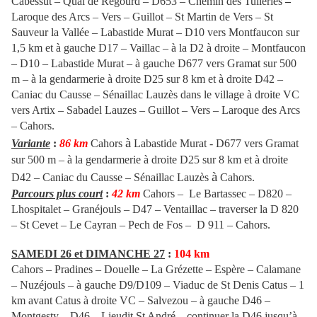
Cabessut – Quai de Regourd – D653 – Chemin des Tuileries
–
Laroque des Arcs – Vers – Guillot – St Martin de Vers – St
Sauveur la Vallée – Labastide Murat – D10 vers Montfaucon sur
1,5 km et à gauche D17 – Vaillac – à la D2 à droite – Montfaucon
– D10 – Labastide Murat – à gauche D677 vers Gramat sur 500
m – à la gendarmerie à droite D25 sur 8 km et à droite D42 –
Caniac du Causse – Sénaillac Lauzès dans le village à droite VC
vers Artix – Sabadel Lauzes – Guillot – Vers – Laroque des Arcs
– Cahors.
à
Variante
:
86 km
Cahors
Labastide Murat - D677 vers Gramat
sur 500 m – à la gendarmerie à droite D25 sur 8 km et à droite
à
D42 – Caniac du Causse – Sénaillac Lauzès
Cahors.
Parcours plus court
:
42 km
Cahors – Le Bartassec – D820 –
Lhospitalet – Granéjouls – D47 – Ventaillac –
traverser la D 820
– St Cevet – Le Cayran –
Pech de Fos – D 911
– Cahors.
SAMEDI 26 et DIMANCHE 27
:
104 km
Cahors
– Pradines – Douelle – La Grézette – Espère – Calamane
– Nuzéjouls – à gauche D9/D109 – Viaduc de St Denis Catus – 1
km avant Catus à droite VC – Salvezou – à gauche D46 –
Montgesty – D46 – Lieudit St André – continuer la D46 jusqu’à