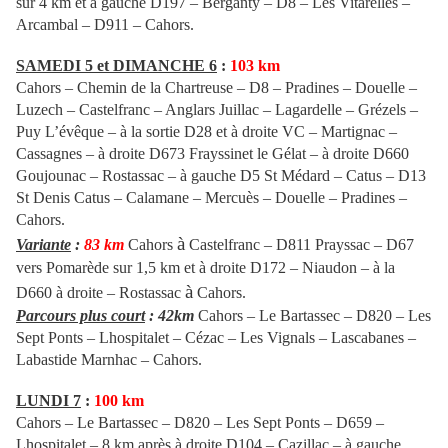
sur 4 km et à gauche D197 – Berganty – D8 – Les Vitarelles –
Arcambal – D911 – Cahors.
SAMEDI 5 et DIMANCHE 6
:
103 km
Cahors – Chemin de la Chartreuse – D8 – Pradines – Douelle –
Luzech – Castelfranc – Anglars Juillac – Lagardelle – Grézels –
Puy L’évêque – à la sortie D28 et à droite VC – Martignac –
Cassagnes – à droite
D673 Frayssinet le Gélat – à droite D660
Goujounac – Rostassac – à gauche D5
St Médard – Catus – D13
St Denis Catus – Calamane – Mercuès – Douelle – Pradines –
Cahors.
à
Variante
:
83 km
Cahors
Castelfranc – D811 Prayssac – D67
vers Pomarède sur 1,5 km et à droite D172 – Niaudon – à la
à
D660 à droite – Rostassac
Cahors.
Parcours plus court
: 42km
Cahors – Le Bartassec – D820 – Les
Sept Ponts – Lhospitalet – Cézac – Les Vignals – Lascabanes –
Labastide Marnhac – Cahors.
LUNDI 7
:
100 km
Cahors – Le Bartassec – D820 – Les Sept Ponts – D659 –
Lhospitalet – 8 km après à droite D104 – Cazillac – à gauche