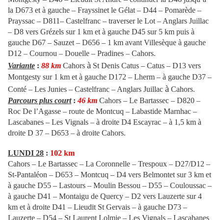
la D673 et à gauche – Frayssinet le Gélat – D44 – Pomarède –
Prayssac – D811– Castelfranc – traverser le Lot – Anglars Juillac
– D8 vers Grézels sur 1 km et à gauche D45 sur 5 km puis à
gauche D67 – Sauzet – D656 – 1 km avant Villesèque à gauche
D12 – Cournou – Douelle – Pradines – Cahors.
à
Variante
:
88 km
Cahors
St Denis Catus – Catus – D13 vers
Montgesty sur 1 km et à gauche D172 – Lherm – à gauche D37 –
à
Conté – Les Junies
–
Castelfranc – Anglars Juillac
Cahors.
Parcours plus court
:
46 km
Cahors – Le Bartassec – D820 –
Roc De l’Agasse – route de Montcuq – Labastide Marnhac –
Lascabanes – Les Vignals –
à droite D4 Escayrac – à 1,5 km à
droite D 37 – D653 – à droite
Cahors.
LUNDI 28
:
102 km
Cahors – Le Bartassec – La Coronnelle – Trespoux – D27/D12 –
St-Pantaléon – D653 – Montcuq – D4 vers Belmontet sur 3 km et
à gauche D55 – Lastours – Moulin Bessou – D55 – Couloussac –
à gauche D41 – Montaigu de Quercy – D2 vers Lauzerte sur 4
km et à droite D41 – Lieudit St Gervais – à gauche D73 –
Lauzerte – D54 – St Laurent Lolmie – Les Vignals – Lascabanes