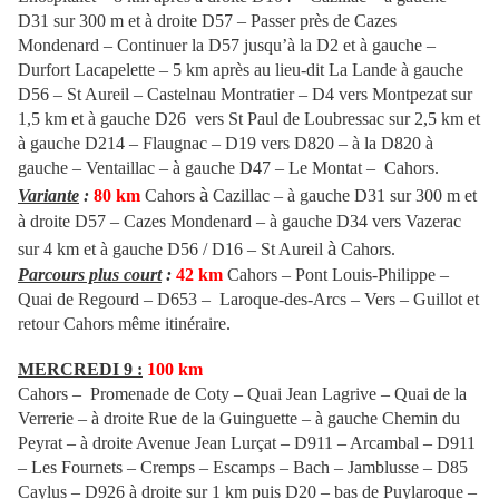
D31 sur 300 m et à droite D57 – Passer près de Cazes
Mondenard – Continuer la D57 jusqu’à la D2 et à gauche –
Durfort Lacapelette – 5 km après au lieu-dit La Lande à gauche
D56 – St Aureil – Castelnau Montratier – D4 vers Montpezat sur
1,5 km et à gauche D26 vers St Paul de Loubressac sur 2,5 km et
à gauche D214 – Flaugnac – D19 vers D820 – à la D820 à
gauche – Ventaillac – à gauche D47 – Le Montat – Cahors.
à
Variante
:
80 km
Cahors
Cazillac – à gauche D31 sur 300 m et
à droite D57 – Cazes Mondenard – à gauche D34 vers Vazerac
à
sur 4 km et à gauche D56 / D16 – St Aureil
Cahors.
Parcours plus court
:
42 km
Cahors – Pont Louis-Philippe –
Quai de Regourd – D653 – Laroque-des-Arcs – Vers – Guillot et
retour Cahors même itinéraire.
MERCREDI 9 :
100 km
Cahors – Promenade de Coty – Quai Jean Lagrive – Quai de la
Verrerie – à droite Rue de la Guinguette – à gauche Chemin du
Peyrat – à droite Avenue Jean Lurçat – D911 – Arcambal – D911
– Les Fournets – Cremps – Escamps – Bach – Jamblusse – D85
Caylus – D926 à droite sur 1 km puis D20 – bas de Puylaroque –