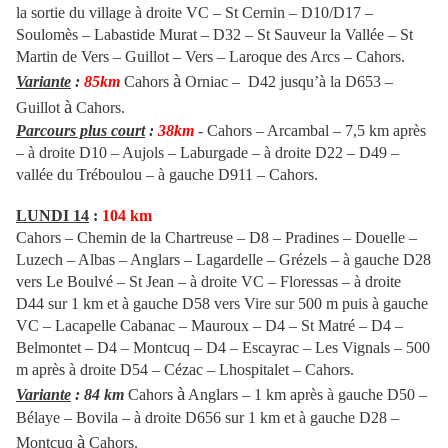
la sortie du village à droite VC – St Cernin – D10/D17 –
Soulomès – Labastide Murat – D32 – St Sauveur la Vallée – St
Martin de Vers – Guillot – Vers – Laroque des Arcs – Cahors.
à
Variante
:
85km
Cahors
Orniac – D42 jusqu’à la D653 –
à
Guillot
Cahors.
Parcours plus court
:
38km
- Cahors – Arcambal –
7,5 km après
– à droite D10 – Aujols – Laburgade – à droite D22 – D49 –
vallée du Tréboulou – à gauche D911 –
Cahors.
LUNDI 14
:
104 km
Cahors – Chemin de la Chartreuse – D8 – Pradines – Douelle –
Luzech – Albas – Anglars – Lagardelle – Grézels – à gauche D28
vers Le Boulvé – St Jean – à droite VC – Floressas – à droite
D44 sur 1 km et à gauche D58 vers Vire sur 500 m puis à gauche
VC – Lacapelle Cabanac – Mauroux – D4 – St Matré – D4 –
Belmontet – D4 – Montcuq – D4 – Escayrac – Les Vignals – 500
m après à droite D54 – Cézac – Lhospitalet – Cahors.
à
Variante
: 84 km
Cahors
Anglars – 1 km après à gauche D50 –
Bélaye – Bovila – à droite D656 sur 1 km et à gauche D28 –
à
Montcuq
Cahors.