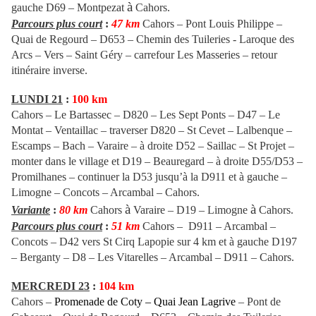
à
gauche D69 – Montpezat
Cahors.
Parcours plus court
:
47 km
Cahors – Pont Louis Philippe –
Quai de Regourd – D653 – Chemin des Tuileries - Laroque des
Arcs – Vers – Saint Géry – carrefour Les Masseries – retour
itinéraire inverse.
LUNDI 21
:
100 km
Cahors – Le Bartassec – D820 – Les Sept Ponts – D47 – Le
Montat – Ventaillac – traverser D820 – St Cevet – Lalbenque –
Escamps – Bach – Varaire – à droite D52 – Saillac – St Projet –
monter dans le village et D19 – Beauregard – à droite D55/D53 –
Promilhanes – continuer la D53 jusqu’à la D911 et à gauche –
Limogne – Concots – Arcambal – Cahors.
à
à
Variante
:
80 km
Cahors
Varaire – D19 – Limogne
Cahors.
Parcours plus court
:
51 km
Cahors – D911 – Arcambal –
Concots – D42 vers
St Cirq Lapopie
sur 4 km et à gauche D197
– Berganty – D8 – Les Vitarelles – Arcambal – D911 – Cahors.
MERCREDI 23
:
104 km
Cahors –
Promenade de Coty – Quai Jean Lagrive
– Pont de