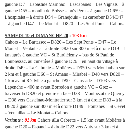
gauche D7 – Labastide Marnhac – Lascabanes – Les Vignals – à
gauche D55 – moulin de Boisse – près Pern – à gauche D 659 –
Lhospitalet – à droite D54 – Granejouls – au carrefour D54/D47
– à gauche D47 – Le Montat – D820 – Les Sept Ponts – Cahors.
SAMEDI 19 et DIMANCHE 20
:
103 km
Cahors
– Le Bartassec – D820 – Les Sept Ponts – D47 – Le
Montat – Ventaillac – à droite D820 sur 300 m et à droite D19 – 1
km après à gauche VC – St Barthélémy – bas de St Paul de
Loubressac, au cimetière à gauche D26 – en haut du village à
droite D49 – La Cabrette – Molières – D959 vers Montauban sur
2 km et à gauche D66 – St Amans – Mirabel – D40 vers D820 –
1 km avant Réalville à gauche D90 – Caussade – D103 vers
Lapenche – 400 m avant Borredon à gauche VC – Grez –
traverser la D820 et prendre en face D38 – Montpezat de Quercy
– D38 vers Castelnau-Montratier sur 3 km et à droite D83 – à la
D820 à gauche sur 300 m et à droite D149 – Fontanes – St Cevet
– Ventaillac – Le Montat – Cahors.
à
Variante
:
81 km
Cahors
La Cabrette – 1,5 km avant Molières à
gauche D20 – Espanel – à droite D22 vers Auty sur 3 km et à