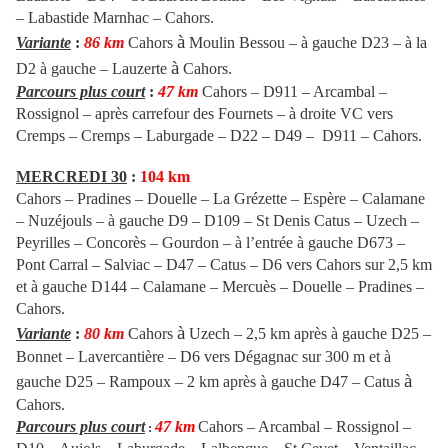
– Labastide Marnhac – Cahors.
à
Variante
:
86 km
Cahors
Moulin Bessou – à gauche D23 – à la
à
D2 à gauche – Lauzerte
Cahors.
Parcours plus court
:
47 km
Cahors – D911 – Arcambal –
Rossignol – après carrefour des Fournets – à droite VC vers
Cremps – Cremps – Laburgade – D22 – D49 – D911 – Cahors.
MERCREDI 30
:
104 km
Cahors – Pradines – Douelle – La Grézette – Espère – Calamane
– Nuzéjouls – à gauche D9 – D109 – St Denis Catus – Uzech –
Peyrilles – Concorès – Gourdon – à l’entrée à gauche D673 –
Pont Carral – Salviac –
D47 – Catus – D6 vers Cahors sur 2,5 km
et à gauche D144 – Calamane – Mercuès –
Douelle – Pradines –
Cahors.
à
Variante
:
80 km
Cahors
Uzech – 2,5 km après à gauche D25 –
Bonnet – Lavercantière – D6 vers Dégagnac sur 300 m et à
à
gauche D25 – Rampoux – 2 km après à gauche D47
– Catus
Cahors.
Parcours plus court
47 km
Cahors – Arcambal – Rossignol –
: