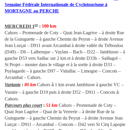
Semaine Fédérale Internationale de Cyclotourisme à
MORTAGNE au PERCHE
er
MERCREDI 1
:
100 km
Cahors – Promenade de Coty – Quai Jean-Lagrive – à droite Rue
de la Guinguette – à gauche Chemin du Peyrat – à droite Avenue
Jean Lurçat – D911 avant Arcambal à droite vallée du Tréboulou
(D49) – D6 – Lalbenque – Vaylats – Bach – D22 – Jamblusse – à
gauche D53 vers Saillac sur 2 km et à droite D33b – Saillagol –
St Projet – monter dans le village et à la sortie à droite D33 –
Puylagarde – à gauche D97 – Vidaillac – Limogne – Concots –
Arcambal – Cahors.
à
Variante
:
80 km
Cahors
1 km avant Jamblusse à gauche VC –
à
Varaire –
à gauche D19 puis à droite D52
– D911 – Concots
Cahors.
Parcours plus court
:
51 km
Cahors – Promenade de Coty –
Quai Jean Lagrive – Quai de la Verrerie – à droite Rue de la
Guinguette – à gauche Chemin du Peyrat – à droite Avenue Jean
Lurçat – D911 – Arcambal – Concots – D42
vers St Cirq Lapopie