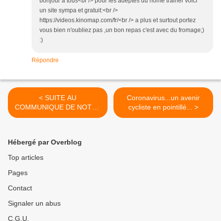
bonjour à tous<br /> pour les adeptes du home trainer voici
un site sympa et gratuit:<br />
https://videos.kinomap.com/fr/<br /> a plus et surtout portez
vous bien n'oubliez pas ,un bon repas c'est avec du fromage;)
:)
Répondre
< SUITE AU
Coronavirus...un avenir
COMMUNIQUE DE NOTRE
cycliste en pointillé... >
FEDERATION
Hébergé par Overblog
Top articles
Pages
Contact
Signaler un abus
C.G.U.