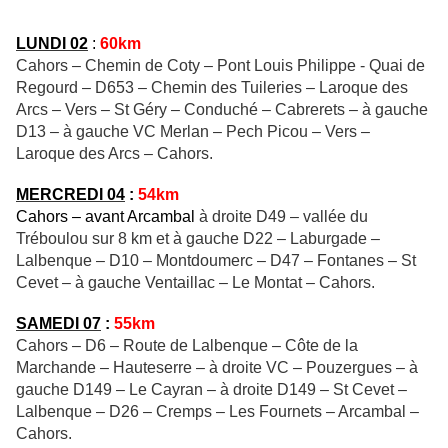
LUNDI 02
:
60km
Cahors – Chemin de Coty – Pont Louis Philippe - Quai de
Regourd – D653 – Chemin des Tuileries – Laroque des
Arcs – Vers – St Géry – Conduché – Cabrerets – à gauche
D13 – à gauche VC Merlan – Pech Picou – Vers –
Laroque des Arcs – Cahors.
MERCREDI 04
:
54km
Cahors – avant Arcambal
à droite D49 – vallée du
Tréboulou sur 8 km et à gauche D22 – Laburgade –
Lalbenque – D10 – Montdoumerc – D47 – Fontanes – St
Cevet – à gauche Ventaillac – Le Montat – Cahors.
SAMEDI 07
:
55km
Cahors – D6 – Route de Lalbenque – Côte de la
Marchande – Hauteserre – à droite VC – Pouzergues – à
gauche D149 – Le Cayran – à droite D149 – St Cevet –
Lalbenque – D26 – Cremps – Les Fournets – Arcambal –
Cahors.