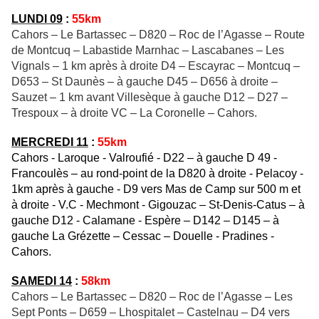
LUNDI 09
:
55km
Cahors – Le Bartassec – D820 – Roc de l’Agasse – Route
de Montcuq – Labastide Marnhac – Lascabanes – Les
Vignals – 1 km après à droite D4 – Escayrac – Montcuq –
D653 – St Daunès – à gauche D45 – D656 à droite –
Sauzet – 1 km avant Villesèque à gauche D12 – D27 –
Trespoux – à droite VC – La Coronelle – Cahors.
MERCREDI 11
:
55km
Cahors - Laroque - Valroufié - D22 – à gauche D 49 -
Francoulès – au rond-point de la D820 à droite - Pelacoy -
1km après à gauche - D9 vers Mas de Camp sur 500 m et
à droite - V.C - Mechmont - Gigouzac – St-Denis-Catus – à
gauche D12 - Calamane - Espère – D142 – D145 – à
gauche La Grézette – Cessac – Douelle - Pradines -
Cahors.
SAMEDI 14
:
58km
Cahors – Le Bartassec – D820 – Roc de l’Agasse – Les
Sept Ponts – D659 – Lhospitalet – Castelnau – D4 vers