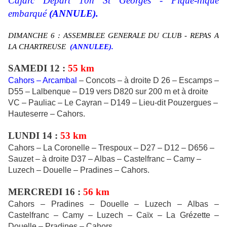
Cajarc Départ 10h St Georges - Pique-nique
embarqué
(ANNULE).
DIMANCHE 6 : ASSEMBLEE GENERALE DU CLUB - REPAS A
LA CHARTREUSE
(ANNULEE).
SAMEDI 12 :
55 km
Cahors – Arcambal
– Concots – à droite D 26 – Escamps –
D55 – Lalbenque – D19 vers D820 sur 200 m et à droite
VC – Pauliac – Le Cayran – D149 – Lieu-dit Pouzergues –
Hauteserre – Cahors.
LUNDI 14 :
53 km
Cahors – La Coronelle – Trespoux – D27 – D12 – D656 –
Sauzet – à droite D37 – Albas – Castelfranc – Camy –
Luzech – Douelle – Pradines – Cahors.
MERCREDI 16 :
56 km
Cahors – Pradines – Douelle – Luzech – Albas –
Castelfranc – Camy – Luzech – Caïx – La Grézette –
Douelle – Pradines – Cahors.