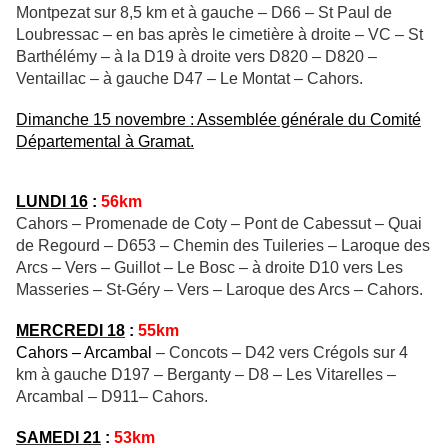
Montpezat sur 8,5 km et à gauche – D66 – St Paul de
Loubressac – en bas après le cimetière à droite – VC – St
Barthélémy – à la D19 à droite vers D820 – D820 –
Ventaillac – à gauche D47 – Le Montat – Cahors.
Dimanche 15 novembre : Assemblée générale du Comité
Départemental à Gramat.
LUNDI 16
:
56km
Cahors – Promenade de Coty – Pont de Cabessut – Quai
de Regourd – D653 – Chemin des Tuileries – Laroque des
Arcs – Vers – Guillot – Le Bosc – à droite D10 vers Les
Masseries – St-Géry – Vers – Laroque des Arcs – Cahors.
MERCREDI 18
:
55km
Cahors – Arcambal
– Concots – D42 vers Crégols sur 4
km à gauche D197 – Berganty – D8 – Les Vitarelles –
Arcambal – D911– Cahors.
SAMEDI 21
:
53km