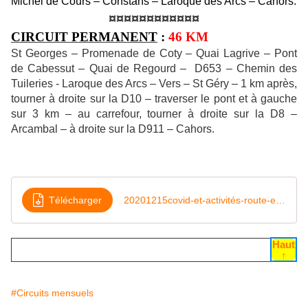
Michel de Cours – Constans – Laroque des Arcs – Cahors.
¤¤¤¤¤¤¤¤¤¤¤¤
CIRCUIT PERMANENT
:
46 KM
St Georges – Promenade de Coty – Quai Lagrive – Pont
de Cabessut – Quai de Regourd – D653 – Chemin des
Tuileries - Laroque des Arcs – Vers – St Géry – 1 km après,
tourner à droite sur la D10 – traverser le pont et à gauche
sur 3 km – au carrefour, tourner à droite sur la D8 –
Arcambal – à droite sur la D911 – Cahors.
Télécharger
20201215covid-et-activités-route-et-VTT
Haut
↑
#Circuits mensuels