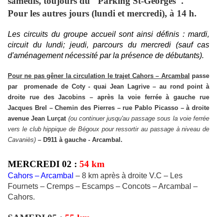
samedis, toujours du "Parking St-Georges".
Pour les autres jours (lundi et mercredi), à 14 h.
Les circuits du groupe accueil sont ainsi définis : mardi,
circuit du lundi;
jeudi,
parcours du mercredi
(sauf cas
d'aménagement nécessité par la présence de débutants).
Pour ne pas gêner la circulation le trajet Cahors – Arcambal
passe
par promenade de Coty - quai Jean Lagrive – au rond point à
droite rue des Jacobins – après la voie ferrée à gauche rue
Jacques Brel – Chemin des Pierres – rue Pablo Picasso – à droite
avenue Jean Lurçat
(ou continuer jusqu'au passage sous la voie ferrée
vers le club hippique de Bégoux pour ressortir au passage à niveau de
Cavaniès
)
– D911 à gauche - Arcambal
.
MERCREDI 02 :
54 km
Cahors – Arcambal
– 8 km après à droite V.C – Les
Fournets – Cremps – Escamps – Concots – Arcambal –
Cahors.