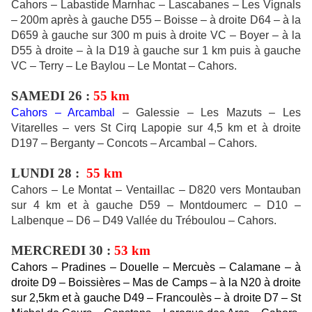
Cahors – Labastide Marnhac – Lascabanes – Les Vignals
– 200m après à gauche D55 – Boisse – à droite D64 – à la
D659 à gauche sur 300 m puis à droite VC – Boyer – à la
D55 à droite – à la D19 à gauche sur 1 km puis à gauche
VC – Terry – Le Baylou – Le Montat – Cahors.
SAMEDI 26 :
55 km
Cahors – Arcambal
– Galessie – Les Mazuts – Les
Vitarelles – vers St Cirq Lapopie sur 4,5 km et à droite
D197 – Berganty – Concots – Arcambal – Cahors.
LUNDI 28 :
55 km
Cahors – Le Montat – Ventaillac – D820 vers Montauban
sur 4 km et à gauche D59 – Montdoumerc – D10 –
Lalbenque – D6 – D49 Vallée du Tréboulou – Cahors.
MERCREDI 30 :
53 km
Cahors – Pradines – Douelle – Mercuès – Calamane – à
droite D9 – Boissières – Mas de Camps – à la N20 à droite
sur 2,5km et à gauche D49 – Francoulès – à droite D7 – St