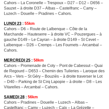
Cahors – La Coronelle – Trespoux – D27 – D12 – D656 –
Sauzet – à droite D37 – Albas – Castelfranc – Camy –
Luzech – Douelle – Pradines – Cahors.
LUNDI 23
:
55km
Cahors – D6 – Route de Lalbenque – Côte de la
Marchande – Hauteserre – à droite VC – Pouzergues – à
gauche D149 – Le Cayran – à droite D149 – St Cevet –
Lalbenque – D26 – Cremps – Les Fournets – Arcambal –
Cahors.
MERCREDI 25
:
58km
Cahors – Promenade de Coty – Pont de Cabessut – Quai
de Regourd – D653 – Chemin des Tuileries – Laroque des
Arcs – Vers – St Géry – Bouziès – à droite traverser le Lot
– D40 – Parking de St Cirq Lapopie – à droite – D8 – Les
Vitarelles – Arcambal – Cahors.
SAMEDI 28
:
56km
Cahors – Pradines – Douelle – Luzech – Albas –
Castelfranc – Camy – Luzech – Caïx – La Grézette –