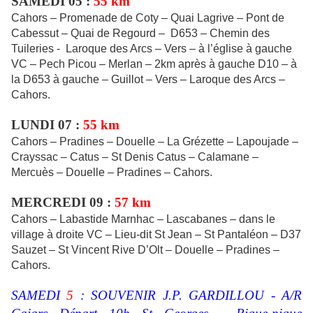
SAMEDI 05 :
55 km
Cahors – Promenade de Coty – Quai Lagrive – Pont de
Cabessut – Quai de Regourd – D653 – Chemin des
Tuileries - Laroque des Arcs – Vers – à l’église à gauche
VC – Pech Picou – Merlan – 2km après à gauche D10 – à
la D653 à gauche – Guillot – Vers – Laroque des Arcs –
Cahors.
LUNDI 07 :
55 km
Cahors – Pradines – Douelle – La Grézette – Lapoujade –
Crayssac – Catus – St Denis Catus – Calamane –
Mercuès – Douelle – Pradines – Cahors.
MERCREDI 09 :
57 km
Cahors – Labastide Marnhac – Lascabanes – dans le
village à droite VC – Lieu-dit St Jean – St Pantaléon – D37
Sauzet – St Vincent Rive D’Olt – Douelle – Pradines –
Cahors.
SAMEDI
5
: SOUVENIR J.P. GARDILLOU - A/R