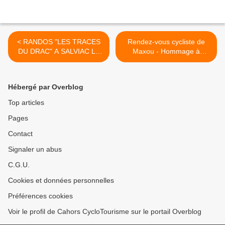
< RANDOS "LES TRACES
Rendez-vous cycliste de
DU DRAC" A SALVIAC LE
Maxou - Hommage à
DIMANCHE 22
Eugène Nègre, fondateur
SEPTEMBRE
de notre club-Dimanche 20
octobre >
Hébergé par Overblog
Top articles
Pages
Contact
Signaler un abus
C.G.U.
Cookies et données personnelles
Préférences cookies
Voir le profil de Cahors CycloTourisme sur le portail Overblog