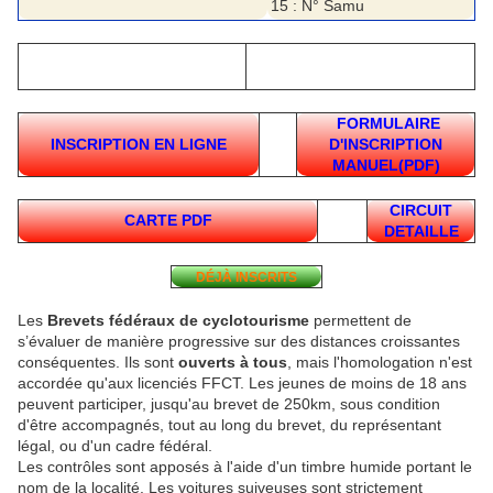
15 : N° Samu
FORMULAIRE
INSCRIPTION EN LIGNE
D'INSCRIPTION
MANUEL(PDF)
CIRCUIT
CARTE PDF
DETAILLE
DÉJÀ INSCRITS
Les
Brevets fédéraux de cyclotourisme
permettent de
s’évaluer de manière progressive sur des distances croissantes
conséquentes. Ils sont
ouverts à tous
, mais l'homologation n'est
accordée qu'aux licenciés FFCT. Les jeunes de moins de 18 ans
peuvent participer, jusqu'au brevet de 250km, sous condition
d'être accompagnés, tout au long du brevet, du représentant
légal, ou d'un cadre fédéral.
Les contrôles sont apposés à l'aide d'un timbre humide portant le
nom de la localité. Les voitures suiveuses sont strictement