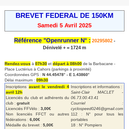
BREVET FEDERAL DE 150KM
Samedi 5 Avril 2025
Référence "Openrunner N° :
20295802
-
Dénivelé + = 1724 m
Rendez-vous
à
07h30
et
départ à 08h00
de la Barbacane -
Place Luctérius à Cahors (parkings à proximité)
Coordonnées GPS :
N 44.45478° - E 1.43860°
Délai maximum :
09h30
Inscriptions
avant le vendredi 4
Inscriptions et informations :
avril 12h
Saint-Clair MACLET -
Licenciés du club et adhérents du
06.73.00.43.41
club :
gratuit
Courriel :
Licenciés FFVélo :
3,00€
cyclospeed0246@gmail.com
Non licenciés FFCT ou autres
112 : N° pour tous les
fédérations :
6,00€
portables
Médaille du brevet :
5,00€
18 : N° Pompiers