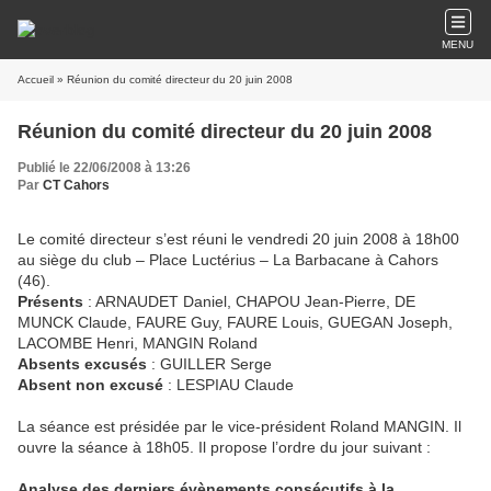
MENU
Accueil
» Réunion du comité directeur du 20 juin 2008
Réunion du comité directeur du 20 juin 2008
Publié le 22/06/2008 à 13:26
Par
CT Cahors
Le comité directeur s’est réuni le vendredi 20 juin 2008 à 18h00
au siège du club – Place Luctérius – La Barbacane à Cahors
(46).
Présents
: ARNAUDET Daniel, CHAPOU Jean-Pierre, DE
MUNCK Claude, FAURE Guy, FAURE Louis, GUEGAN Joseph,
LACOMBE Henri, MANGIN Roland
Absents excusés
: GUILLER Serge
Absent non excusé
: LESPIAU Claude
La séance est présidée par le vice-président Roland MANGIN. Il
ouvre la séance à 18h05. Il propose l’ordre du jour suivant :
Analyse des derniers évènements consécutifs à la