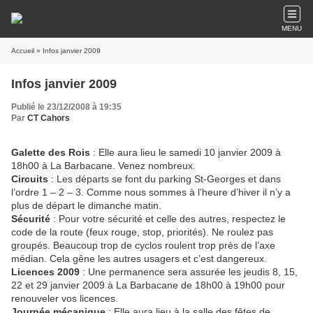
MENU
Accueil
» Infos janvier 2009
Infos janvier 2009
Publié le 23/12/2008 à 19:35
Par
CT Cahors
Galette des Rois
: Elle aura lieu le samedi 10 janvier 2009 à
18h00 à La Barbacane. Venez nombreux.
Circuits
: Les départs se font du parking St-Georges et dans
l’ordre 1 – 2 – 3. Comme nous sommes à l’heure d’hiver il n’y a
plus de départ le dimanche matin.
Sécurité
: Pour votre sécurité et celle des autres, respectez le
code de la route (feux rouge, stop, priorités). Ne roulez pas
groupés. Beaucoup trop de cyclos roulent trop près de l’axe
médian. Cela gêne les autres usagers et c’est dangereux.
Licences 2009
: Une permanence sera assurée les jeudis 8, 15,
22 et 29 janvier 2009 à La Barbacane de 18h00 à 19h00 pour
renouveler vos licences.
Journée mécanique
: Elle aura lieu à la salle des fêtes de