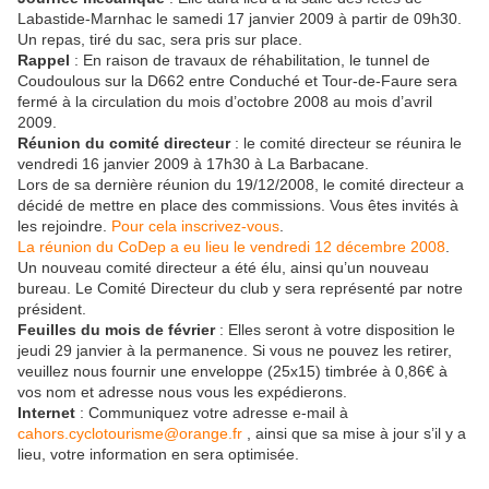
Labastide-Marnhac le samedi 17 janvier 2009 à partir de 09h30.
Un repas, tiré du sac, sera pris sur place.
Rappel
: En raison de travaux de réhabilitation, le tunnel de
Coudoulous sur la D662 entre Conduché et Tour-de-Faure sera
fermé à la circulation du mois d’octobre 2008 au mois d’avril
2009.
Réunion du comité directeur
: le comité directeur se réunira le
vendredi 16 janvier 2009 à 17h30 à La Barbacane.
Lors de sa dernière réunion du 19/12/2008, le comité directeur a
décidé de mettre en place des commissions. Vous êtes invités à
les rejoindre.
Pour cela inscrivez-vous
.
La réunion du CoDep a eu lieu le vendredi 12 décembre 2008
.
Un nouveau comité directeur a été élu, ainsi qu’un nouveau
bureau. Le Comité Directeur du club y sera représenté par notre
président.
Feuilles du mois de février
: Elles seront à votre disposition le
jeudi 29 janvier à la permanence. Si vous ne pouvez les retirer,
veuillez nous fournir une enveloppe (25x15) timbrée à 0,86€ à
vos nom et adresse nous vous les expédierons.
Internet
: Communiquez votre adresse e-mail à
cahors.cyclotourisme@orange.fr
, ainsi que sa mise à jour s’il y a
lieu, votre information en sera optimisée.