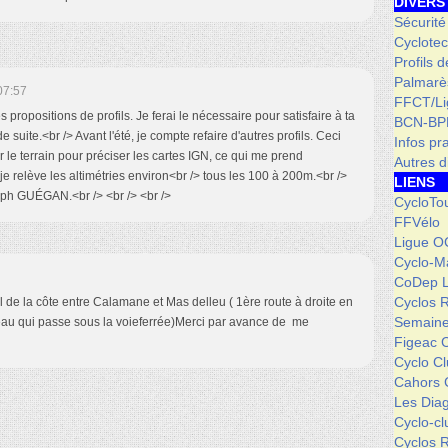
DIVERS
Sécurité
Cyclotec
Profils 
Palmarè
07:57
FFCT/L
s propositions de profils. Je ferai le nécessaire pour satisfaire à ta
BCN-BP
suite.<br /> Avant l'été, je compte refaire d'autres profils. Ceci
Infos pr
 le terrain pour préciser les cartes IGN, ce qui me prend
Autres d
e relève les altimétries environ<br /> tous les 100 à 200m.<br />
LIENS
ph GUÉGAN.<br /> <br /> <br />
CycloTo
FFVélo
Ligue O
Cyclo-M
CoDep 
Cyclos 
ofil de la côte entre Calamane et Mas delleu ( 1ère route à droite en
Semaine
eau qui passe sous la voieferrée)Merci par avance de me
Figeac 
Cyclo C
Cahors 
Les Dia
Cyclo-c
Cyclos 