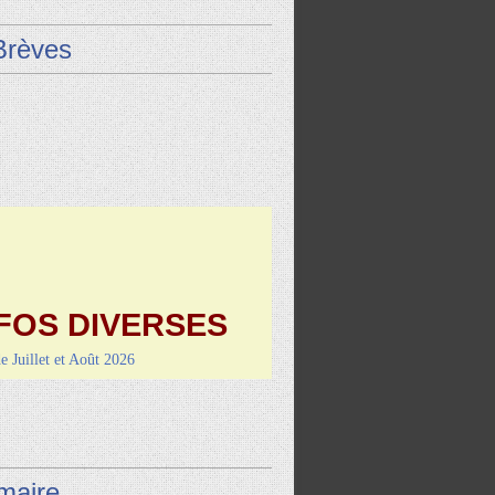
Brèves
FOS DIVERSES
de Juillet et Août 2026
9 août : Vayrac (L'Uxel'lotoise)
i 4 septembre-RANDO/REPAS
de Montcuq
aire