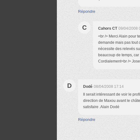
Répondre
C
Cahors CT
09/04/2008 
<br /> Merci Alain pour te
demande mais pas tout de 
nécessite des relevés sur
beaucoup de temps, car j
Cordialement<br /> Jose
D
Dodé
08/04/2008 17:14
Il serait intéressant de voir le pr
direction de Maxou avant le chât
satisfaire .Alain Dodé
Répondre