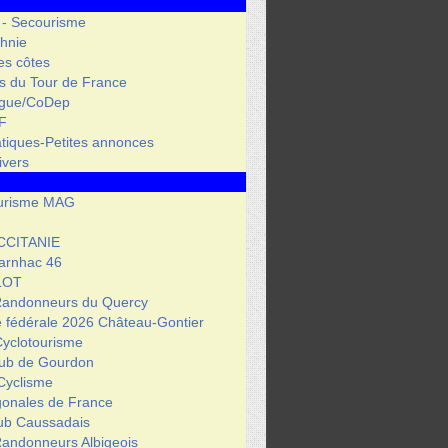
 - Secourisme
hnie
des côtes
s du Tour de France
igue/CoDep
F
atiques-Petites annonces
ivers
urisme MAG
CCITANIE
arnhac 46
LOT
Randonneurs du Quercy
 fédérale 2026 Château-Gontier
Cyclotourisme
lub de Gourdon
Cyclisme
gonales de France
lub Caussadais
Randonneurs Albigeois