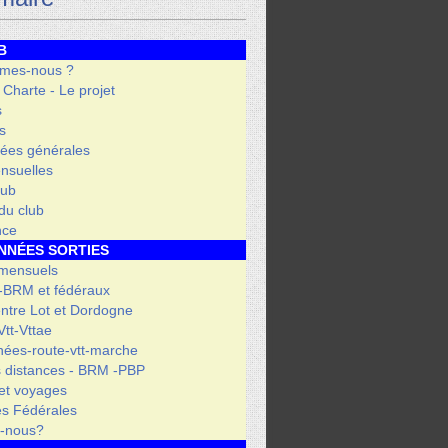
B
mes-nous ?
- Charte - Le projet
s
s
ées générales
nsuelles
lub
 du club
nce
NNÉES SORTIES
 mensuels
 -BRM et fédéraux
entre Lot et Dordogne
tt-Vttae
ées-route-vtt-marche
 distances - BRM -PBP
et voyages
s Fédérales
s-nous?