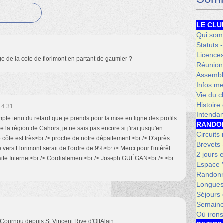
LE CLU
Qui som
Statuts 
9
Licence
e de la cote de florimont en partant de gaumier ?
Réunion
Assembl
Infos me
Vie du c
Histoire
14:31
Intenda
mpte tenu du retard que je prends pour la mise en ligne des profils
RANDO
de la région de Cahors, je ne sais pas encore si j'irai jusqu'en
Circuits
côte est très<br /> proche de notre département.<br /> D'après
Brevets
e vers Florimont serait de l'ordre de 9%<br /> Merci pour l'intérêt
2 jours 
 site Internet<br /> Cordialement<br /> Joseph GUÉGAN<br /> <br
Espace V
Randonn
Longues
Séjours 
Semaine
Où iron
e Cournou depuis St Vincent Rive d'OltAlain