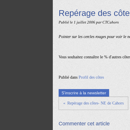
Repérage des côt
Publié le
1 juillet 2006
par CTCahors
Pointer sur les cercles rouges pour voir le n
Vous souhaitez connaître le % d'autres côtes
Publié dans
Profil des côtes
S'inscrire à la newsletter
Repérage des côtes- NE de Cahors
Commenter cet article