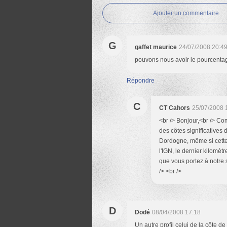
Ajouter un commentaire
G
gaffet maurice
24/07/2008 20:4
pouvons nous avoir le pourcentag
Répondre
C
CT Cahors
25/07/2008 
<br /> Bonjour,<br /> Co
des côtes significatives 
Dordogne, même si cette 
l'IGN, le dernier kilomètr
que vous portez à notre
/> <br />
D
Dodé
08/04/2008 17:18
Un autre profil celui de la côte d