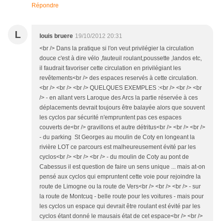
Répondre
L
louis bruere
19/10/2012 20:31
<br /> Dans la pratique si l'on veut privilégier la circulation
douce c'est à dire vélo ,fauteuil roulant,poussette ,landos etc,
il faudrait favoriser cette circulation en privilégiant les
revêtements<br /> des espaces reservés à cette circulation.
<br /> <br /> <br /> QUELQUES EXEMPLES :<br /> <br /> <br
/> - en allant vers Laroque des Arcs la partie réservée à ces
déplacements devrait toujours être balayée alors que souvent
les cyclos par sécurité n'empruntent pas ces espaces
couverts de<br /> gravillons et autre détritus<br /> <br /> <br />
- du parking St Georges au moulin de Coty en longeant la
rivière LOT ce parcours est malheureusement évité par les
cyclos<br /> <br /> <br /> - du moulin de Coty au pont de
Cabessus il est question de faire un sens unique ... mais at-on
pensé aux cyclos qui empruntent cette voie pour rejoindre la
route de Limogne ou la route de Vers<br /> <br /> <br /> - sur
la route de Montcuq - belle route pour les voitures - mais pour
les cyclos un espace qui devrait être roulant est évité par les
cyclos étant donné le mausais état de cet espace<br /> <br />