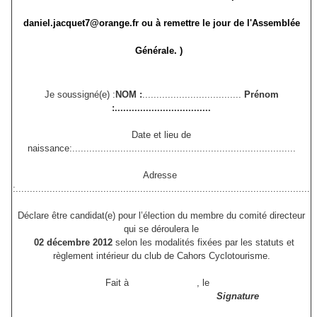
daniel.jacquet7@orange.fr ou à remettre le jour de l'Assemblée
Générale. )
Je soussigné(e) :
NOM :
...................................
Prénom
:..................................
Date et lieu de
naissance:...............................................................................
Adresse
:........................................................................................................
Déclare être candidat(e) pour l’élection du membre du comité directeur
qui se déroulera le
02 décembre 2012
selon les modalités fixées par les statuts et
règlement intérieur du club de Cahors Cyclotourisme.
Fait à , le
Signature