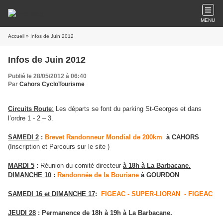
MENU
Accueil
» Infos de Juin 2012
Infos de Juin 2012
Publié le 28/05/2012 à 06:40
Par
Cahors CycloTourisme
Circuits Route
:
Les départs se font du parking St-Georges et dans
l’ordre 1 - 2 – 3.
SAMEDI 2
:
Brevet Randonneur Mondial de 200km
à CAHORS
(Inscription et Parcours sur le site )
MARDI 5
:
Réunion du comité directeur
à 18h à La Barbacane.
DIMANCHE 10
:
Randonnée de la Bouriane
à GOURDON
SAMEDI 16 et DIMANCHE 17
:
FIGEAC - SUPER-LIORAN - FIGEAC
JEUDI 28
: Permanence
de 18h à 19h à La Barbacane.