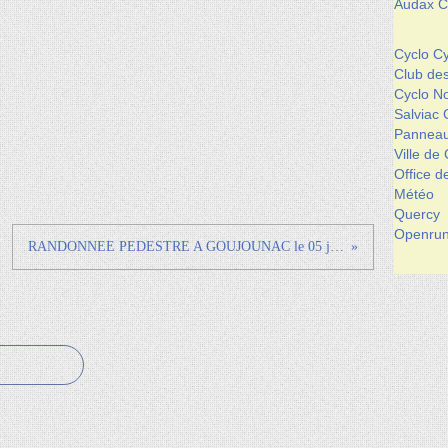
Audax Cl
Cyclo Cy
Club de
Cyclo 
Salviac 
Panneau
Ville de
Office 
Météo
Quercy
Openrun
RANDONNEE PEDESTRE A GOUJOUNAC le 05 juin 2011.