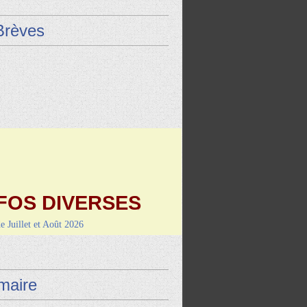
Brèves
FOS DIVERSES
de Juillet et Août 2026
9 août : Vayrac (L'Uxel'lotoise)
i 4 septembre-RANDO/REPAS
de Montcuq
aire