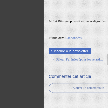
Ah ! si Ritounet pouvait ne pas se dégonfler !
Publié dans
Randonnées
S'inscrire à la newsletter
Séjour Pyrénées (pour les retardataires)
Commenter cet article
Ajouter un commentaire