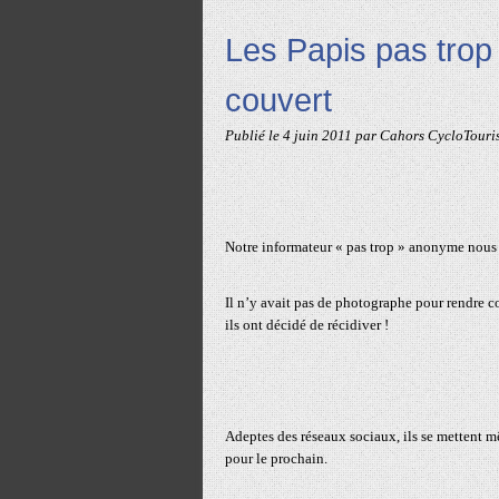
Les Papis pas trop 
couvert
Publié le
4 juin 2011
par Cahors CycloTouri
Notre informateur « pas trop » anonyme nous a 
Il n’y avait pas de photographe pour rendre co
ils ont décidé de récidiver !
Adeptes des réseaux sociaux, ils se mettent mê
pour le prochain.