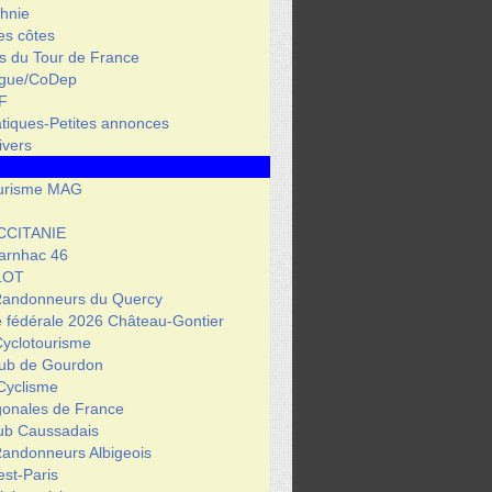
hnie
des côtes
s du Tour de France
igue/CoDep
F
atiques-Petites annonces
ivers
urisme MAG
CCITANIE
arnhac 46
LOT
Randonneurs du Quercy
 fédérale 2026 Château-Gontier
Cyclotourisme
lub de Gourdon
Cyclisme
gonales de France
lub Caussadais
Randonneurs Albigeois
est-Paris