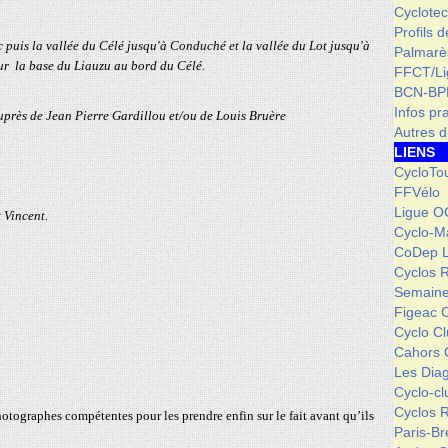
Cyclotec
Profils 
 puis la vallée du Célé jusqu'à Conduché et la vallée du Lot jusqu'à
Palmarè
r la base du Liauzu au bord du Célé.
FFCT/L
BCN-BP
Infos pr
auprès de Jean Pierre Gardillou et/ou de Louis Bruère
Autres d
LIENS
CycloTo
FFVélo
Ligue O
 Vincent.
Cyclo-M
CoDep 
Cyclos 
Semaine
Figeac 
Cyclo C
Cahors 
Les Dia
Cyclo-c
Cyclos 
otographes compétentes pour les prendre enfin sur le fait avant qu’ils
Paris-Br