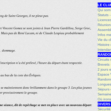
LE CLU
Qui som
Statuts 
ng de Saint Georges, il ne pleut pas.
Licence
Réunion
 Vincent Gomez se sont joints à Jean Pierre Gardillou, Serge Groc,
Assembl
ts. Mais pas de René Lacam, ni de Claude Lespiau probablement
Infos me
Vie du c
Histoire
Intenda
 … dommage.
RANDO
Circuits
'inscription n’a été prélevé, l'heure du départ étant respectée.
Brevets
2 jours 
Espace V
 au bas de la cote des Évêques.
Randonn
Longues
 et se maintiennent donc brillamment dans le groupe 3. Les plus jeunes
Séjours 
er provisoirement le groupe.
Semaine
Où iron
DIVERS
2ème séance, dit de repêchage se met en place avec un nouveau départ
Sécurité