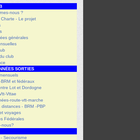
B
mes-nous ?
- Charte - Le projet
s
s
ées générales
nsuelles
lub
 du club
nce
NNÉES SORTIES
 mensuels
 -BRM et fédéraux
entre Lot et Dordogne
tt-Vttae
ées-route-vtt-marche
 distances - BRM -PBP
et voyages
s Fédérales
s-nous?
 - Secourisme