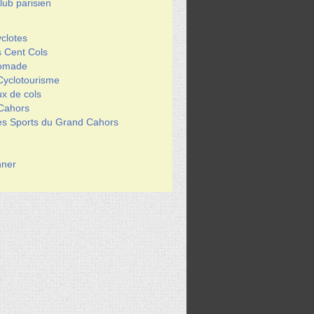
ub parisien
clotes
s Cent Cols
Nomade
Cyclotourisme
x de cols
 Cahors
des Sports du Grand Cahors
ner