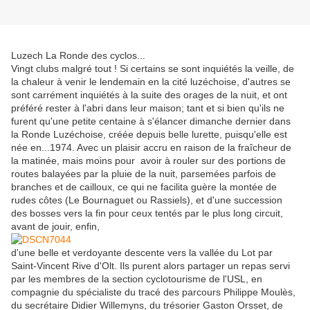
Luzech La Ronde des cyclos...
Vingt clubs malgré tout ! Si certains se sont inquiétés la veille, de
la chaleur à venir le lendemain en la cité luzéchoise, d'autres se
sont carrément inquiétés à la suite des orages de la nuit, et ont
préféré rester à l'abri dans leur maison; tant et si bien qu'ils ne
furent qu'une petite centaine à s'élancer dimanche dernier dans
la Ronde Luzéchoise, créée depuis belle lurette, puisqu'elle est
née en...1974. Avec un plaisir accru en raison de la fraîcheur de
la matinée, mais moins pour avoir à rouler sur des portions de
routes balayées par la pluie de la nuit, parsemées parfois de
branches et de cailloux, ce qui ne facilita guère la montée de
rudes côtes (Le Bournaguet ou Rassiels), et d'une succession
des bosses vers la fin pour ceux tentés par le plus long circuit,
avant de jouir, enfin,
d'une belle et verdoyante descente vers la vallée du Lot par
Saint-Vincent Rive d'Olt. Ils purent alors partager un repas servi
par les membres de la section cyclotourisme de l'USL, en
compagnie du spécialiste du tracé des parcours Philippe Moulès,
du secrétaire Didier Willemyns, du trésorier Gaston Orsset, de