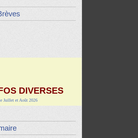
Brèves
FOS DIVERSES
de Juillet et Août 2026
9 août : Vayrac (L'Uxel'lotoise)
i 4 septembre-RANDO/REPAS
de Montcuq
aire