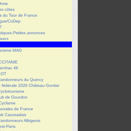
hnie
des côtes
s du Tour de France
igue/CoDep
F
atiques-Petites annonces
ivers
urisme MAG
CCITANIE
arnhac 46
LOT
Randonneurs du Quercy
 fédérale 2026 Château-Gontier
Cyclotourisme
lub de Gourdon
Cyclisme
gonales de France
lub Caussadais
Randonneurs Albigeois
est-Paris