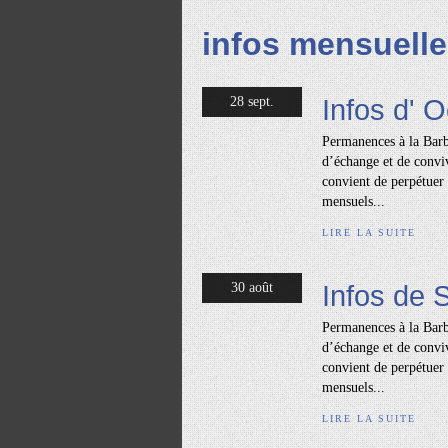
infos mensuell
Infos d' 
28 sept.
Permanences à la Barb
d’échange et de conviv
convient de perpétuer 
mensuels...
LIRE LA SUITE
Infos de
30 août
Permanences à la Barb
d’échange et de conviv
convient de perpétuer 
mensuels...
LIRE LA SUITE