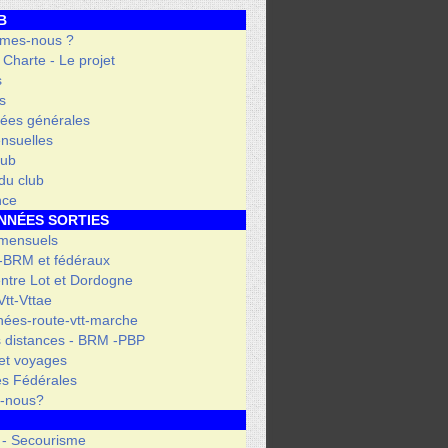
B
mes-nous ?
- Charte - Le projet
s
s
ées générales
nsuelles
lub
 du club
nce
NNÉES SORTIES
 mensuels
 -BRM et fédéraux
entre Lot et Dordogne
tt-Vttae
ées-route-vtt-marche
 distances - BRM -PBP
et voyages
s Fédérales
s-nous?
 - Secourisme