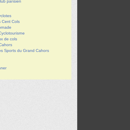
ub parisien
clotes
s Cent Cols
Nomade
Cyclotourisme
x de cols
 Cahors
des Sports du Grand Cahors
ner