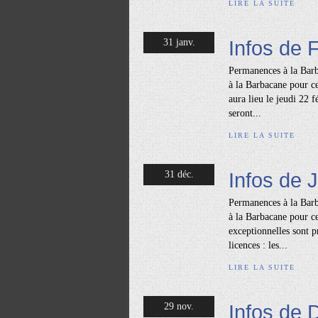
LIRE LA SUITE
Infos de 
31 janv.
Permanences à la Barba
à la Barbacane pour c
aura lieu le jeudi 22 
seront...
LIRE LA SUITE
Infos de 
31 déc.
Permanences à la Barba
à la Barbacane pour c
exceptionnelles sont 
licences : les...
LIRE LA SUITE
Infos de
29 nov.