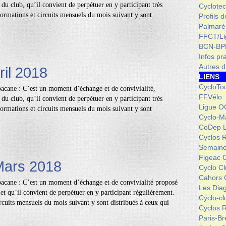
du club, qu’il convient de perpétuer en y participant très
Cyclotec
ormations et circuits mensuels du mois suivant y sont
Profils 
.
Palmarè
FFCT/L
BCN-BP
Infos pr
Autres d
ril 2018
LIENS
CycloTo
acane : C’est un moment d’échange et de convivialité,
FFVélo
du club, qu’il convient de perpétuer en y participant très
Ligue O
ormations et circuits mensuels du mois suivant y sont
Cyclo-M
.
CoDep 
Cyclos 
Semaine
Figeac 
Mars 2018
Cyclo C
Cahors 
acane : C’est un moment d’échange et de convivialité proposé
Les Dia
et qu’il convient de perpétuer en y participant régulièrement.
Cyclo-c
rcuits mensuels du mois suivant y sont distribués à ceux qui
Cyclos 
Paris-Br