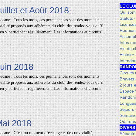
LE CLU
uillet et Août 2018
Qui som
Statuts 
acane : Tous les mois, ces permanences sont des moments
Licence
ialité proposés aux adhérents du club, des rendez-vous qu’il
Réunion
en y participant régulièrement. Les informations et circuits
Assembl
Infos me
Vie du c
Histoire
Intenda
Juin 2018
RANDO
Circuits
acane : Tous les mois, ces permanences sont des moments
Brevets
ialité proposés aux adhérents du club, des rendez-vous qu’il
2 jours 
en y participant régulièrement. Les informations et circuits
Espace V
Randonn
Longues
Séjours 
Semaine
Mai 2018
Où iron
DIVERS
acane : C’est un moment d’échange et de convivialité,
Sécurité