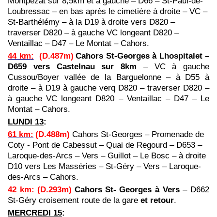
Montpezat sur 8,5km et à gauche – D66 – St-Paul-de-
Loubressac – en bas après le cimetière à droite – VC –
St-Barthélémy – à la D19 à droite vers D820 –
traverser D820 – à gauche VC longeant D820 –
Ventaillac – D47 – Le Montat – Cahors.
44 km
:
(D.487m)
Cahors St-Georges à Lhospitalet –
D659 vers Castelnau sur 8km
– VC à gauche
Cussou/Boyer vallée de la Barguelonne – à D55 à
droite – à D19 à gauche verq D820 – traverser D820 –
à gauche VC longeant D820 – Ventaillac – D47 – Le
Montat – Cahors.
LUNDI 13
:
61 km
:
(D.488m)
Cahors St-Georges – Promenade de
Coty - Pont de Cabessut – Quai de Regourd – D653 –
Laroque-des-Arcs – Vers – Guillot – Le Bosc – à droite
D10 vers Les Masséries – St-Géry – Vers – Laroque-
des-Arcs – Cahors.
42 km
:
(D.293m)
Cahors
St- Georges à Vers
– D662
St-Géry croisement route de la gare
et retour
.
MERCREDI 15
: