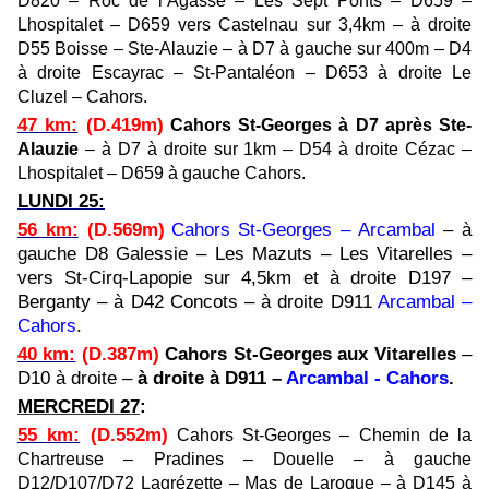
D820 – Roc de l’Agasse – Les Sept Ponts – D659 –
Lhospitalet – D659 vers Castelnau sur 3,4km – à droite
D55 Boisse – Ste-Alauzie – à D7 à gauche sur 400m – D4
à droite Escayrac – St-Pantaléon – D653 à droite Le
Cluzel – Cahors.
47 km
:
(D.419m)
Cahors
St-Georges à D7 après Ste-
Alauzie
– à D7 à droite sur 1km – D54 à droite Cézac –
Lhospitalet – D659 à gauche Cahors.
LUNDI 25
:
56 km
:
(D.569m)
Cahors
St-Georges – Arcambal
–
à
gauche D8
Galessie – Les Mazuts – Les Vitarelles –
vers St-Cirq-Lapopie sur 4,5km et à droite D197 –
Berganty –
à D42
Concots –
à droite D911
Arcambal –
Cahors
.
40 km
:
(D.387m)
Cahors
St-Georges aux Vitarelles
–
D10 à droite –
à droite à D911 –
Arcambal - Cahors
.
MERCREDI 27
:
55 km
:
(D.552m)
Cahors St-Georges – Chemin de la
Chartreuse – Pradines – Douelle – à gauche
D12/D107/D72 Lagrézette – Mas de Laroque – à D145 à