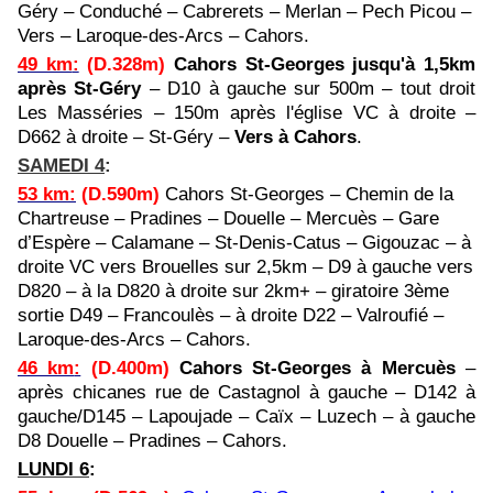
Géry – Conduché – Cabrerets – Merlan – Pech Picou –
Vers – Laroque-des-Arcs – Cahors.
49 km
:
(D.328m)
Cahors St-Georges jusqu'à 1,5km
après St-Géry
– D10 à gauche sur 500m – tout droit
Les Masséries – 150m après l'église VC à droite –
D662 à droite – St-Géry –
Vers à Cahors
.
SAMEDI 4
:
53 km
:
(D.590m)
Cahors St-Georges – Chemin de la
Chartreuse – Pradines – Douelle – Mercuès – Gare
d’Espère – Calamane – St-Denis-Catus – Gigouzac – à
droite VC vers Brouelles sur 2,5km – D9 à gauche vers
D820 – à la D820 à droite sur 2km+ – giratoire 3ème
sortie D49 – Francoulès – à droite D22 – Valroufié –
Laroque-des-Arcs – Cahors.
46 km
:
(D.400m)
Cahors St-Georges
à Mercuès
–
après chicanes rue de Castagnol à gauche – D142 à
gauche/D145 – Lapoujade – Caïx – Luzech – à gauche
D8 Douelle – Pradines – Cahors.
LUNDI 6
: