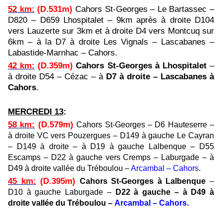
52 km
:
(D.531m)
Cahors St-Georges
– Le Bartassec –
D820 – D659 Lhospitalet – 9km après à droite D104
vers Lauzerte sur 3km et à droite D4 vers Montcuq sur
6km – à la D7 à droite Les Vignals – Lascabanes –
Labastide-Marnhac – Cahors.
42 km
:
(D.359m)
Cahors St-Georges à Lhospitalet
–
à droite D54 – Cézac – à
D7 à droite – Lascabanes à
Cahors
.
MERCREDI 13
:
58 km
:
(D.579m)
Cahors St-Georges – D6 Hauteserre –
à droite VC vers Pouzergues – D149 à gauche Le Cayran
– D149 à droite – à D19 à gauche Lalbenque – D55
Escamps – D22 à gauche vers Cremps – Laburgade – à
D49 à droite vallée du Tréboulou –
Arcambal – Cahors.
45 km
:
(D.395m)
Cahors St-Georges à Lalbenque
–
D10 à gauche Laburgade –
D22 à gauche – à D49 à
droite vallée du Tréboulou –
Arcambal – Cahors.