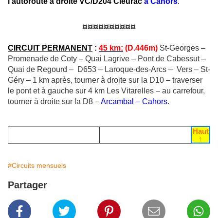
l’autoroute à droite VC/D204 Cieurac
à Cahors
.
¤¤¤¤¤¤¤¤¤¤
CIRCUIT PERMANENT
:
45 km
:
(D.446m)
St-Georges –
Promenade de Coty – Quai Lagrive – Pont de Cabessut –
Quai de Regourd – D653 – Laroque-des-Arcs – Vers – St-
Géry – 1 km après, tourner à droite sur la D10 – traverser
le pont et à gauche sur 4 km Les Vitarelles – au carrefour,
tourner à droite sur la D8 –
Arcambal – Cahors
.
Haut
↑
#Circuits mensuels
Partager