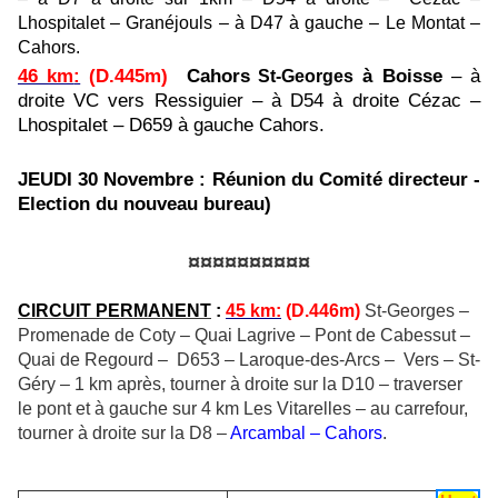
Lhospitalet – Granéjouls – à D47 à gauche – Le Montat –
Cahors.
46 km
:
(D.445m)
Cahors
à Boisse
– à
St-Georges
droite VC vers Ressiguier – à D54 à droite Cézac –
Lhospitalet – D659 à gauche Cahors.
JEUDI 30 Novembre : Réunion du Comité directeur -
Election du nouveau bureau)
¤¤¤¤¤¤¤¤¤¤
CIRCUIT PERMANENT
:
45 km
:
(D.446m)
St-Georges –
Promenade de Coty – Quai Lagrive – Pont de Cabessut –
Quai de Regourd – D653 – Laroque-des-Arcs – Vers – St-
Géry – 1 km après, tourner à droite sur la D10 – traverser
le pont et à gauche sur 4 km Les Vitarelles – au carrefour,
tourner à droite sur la D8 –
Arcambal – Cahors
.