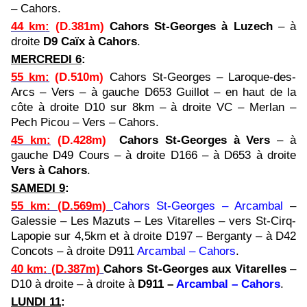
– Cahors.
44 km
:
(D.381m)
Cahors St-Georges à Luzech
– à
droite
D9 Caïx à Cahors
.
MERCREDI 6
:
55 km
:
(D.510m)
Cahors St-Georges – Laroque-des-
Arcs – Vers – à gauche D653 Guillot – en haut de la
côte à droite D10 sur 8km – à droite VC – Merlan –
Pech Picou – Vers – Cahors.
45 km
:
(D.428m)
Cahors St-Georges à Vers
– à
gauche D49 Cours – à droite D166 – à D653 à droite
Vers à Cahors
.
SAMEDI 9
:
55 km
:
(D.569m)
Cahors
St-Georges – Arcambal
–
Galessie – Les Mazuts – Les Vitarelles – vers St-Cirq-
Lapopie sur 4,5km et à droite D197 – Berganty – à D42
Concots – à droite D911
Arcambal – Cahors
.
40 km
:
(D.387m)
Cahors St-Georges aux Vitarelles
–
D10 à droite – à droite à
D911 –
Arcambal – Cahors
.
LUNDI 11
: