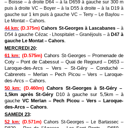
– Boisse – à droite D64 – à la D659 à gauche sur 300 m
puis à droite VC – Boyer – à la D55 à droite – à la D19 à
gauche sur 1 km puis à gauche VC – Terry – Le Baylou –
Le Montat – Cahors.
44 km
:
(D.375m)
Cahors St-Georges à Lascabanes
– à
D54 à gauche Cézac - Lhospitalet – Granéjouls – à
D47 à
gauche Le Montat – Cahors
.
MERCREDI 20
:
61 km
:
(D.575m)
Cahors St-Georges – Promenade de
Coty – Pont de Cabessut – Quai de Regourd – D653 –
Laroque-des-Arcs – Vers – St-Géry – Conduché –
Cabrerets – Merlan – Pech Picou – Vers – Laroque-
des-Arcs – Cahors.
50 km
:
(D.460m)
Cahors St-Georges à St-Géry –
1,5km après St-Géry
D10 à gauche sur 5,5km – à
gauche
VC Merlan – Pech Picou – Vers – Laroque-
des-Arcs – Cahors
.
SAMEDI 23
:
52 km
:
(D.571m)
Cahors St-Georges – Le Bartassec –