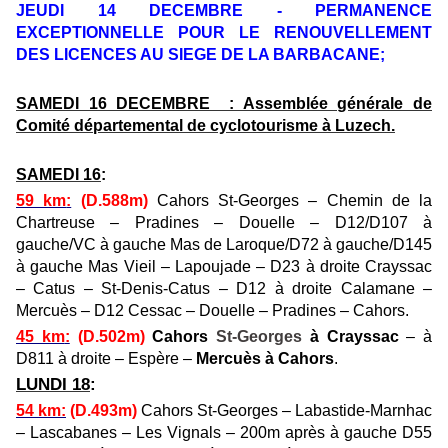
JEUDI 14 DECEMBRE - PERMANENCE
EXCEPTIONNELLE POUR LE RENOUVELLEMENT
DES LICENCES AU SIEGE DE LA BARBACANE;
SAMEDI 16 DECEMBRE : Assemblée générale de
Comité départemental de cyclotourisme à Luzech.
SAMEDI 16
:
59 km
:
(D.588m)
Cahors St-Georges – Chemin de la
Chartreuse – Pradines – Douelle – D12/D107 à
gauche/VC à gauche Mas de Laroque/D72 à gauche/D145
à gauche Mas Vieil – Lapoujade – D23 à droite Crayssac
– Catus – St-Denis-Catus – D12 à droite Calamane –
Mercuès – D12 Cessac – Douelle – Pradines – Cahors.
45 km
:
(D.502m)
Cahors
St-Georges
à Crayssac
– à
D811 à droite – Espère –
Mercuès à Cahors
.
LUNDI 18
:
54 km
:
(D.493m)
Cahors St-Georges – Labastide-Marnhac
– Lascabanes – Les Vignals – 200m après à gauche D55