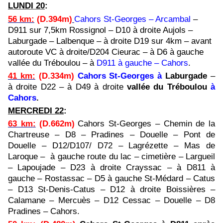
LUNDI 20
:
56 km
:
(D.394m)
Cahors St-Georges – Arcambal
–
D911 sur 7,5km Rossignol – D10 à droite Aujols –
Laburgade – Lalbenque – à droite D19 sur 4km – avant
autoroute VC à droite/D204 Cieurac – à D6 à gauche
vallée du Tréboulou – à
D911 à gauche – Cahors
.
41 km
:
(D.334m)
Cahors St-Georges à
Laburgade
–
à droite D22 – à D49 à droite
vallée du Tréboulou
à
Cahors
.
MERCREDI 22
:
63 km
:
(D.662m)
Cahors St-Georges – Chemin de la
Chartreuse – D8 – Pradines – Douelle – Pont de
Douelle –
D12/D107/ D72 –
Lagrézette –
Mas de
Laroque – à gauche route du lac – cimetière – Largueil
–
Lapoujade – D23 à droite Crayssac – à D811 à
gauche – Rostassac – D5 à gauche St-Médard – Catus
– D13 St-Denis-Catus – D12 à droite Boissières –
Calamane – Mercuès – D12 Cessac – Douelle – D8
Pradines – Cahors.