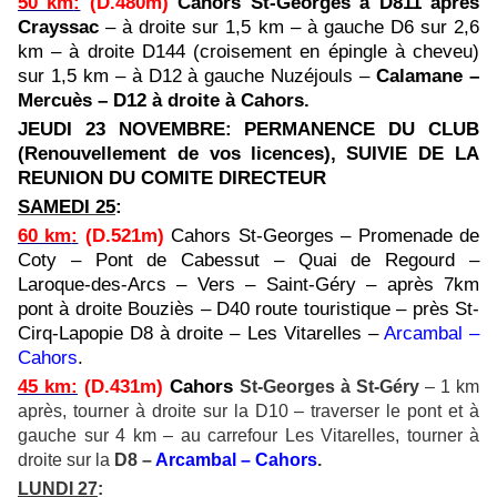
50 km
:
(D.480m)
Cahors St-Georges à D811 après
Crayssac
– à droite sur 1,5 km – à gauche D6 sur 2,6
km – à droite D144 (croisement en épingle à cheveu)
sur 1,5 km – à D12 à gauche Nuzéjouls –
Calamane –
Mercuès – D12 à droite à Cahors.
JEUDI 23 NOVEMBRE: PERMANENCE DU CLUB
(Renouvellement de vos licences), SUIVIE DE LA
REUNION DU COMITE DIRECTEUR
SAMEDI 25
:
60 km
:
(D.521m)
Cahors St-Georges – Promenade de
Coty – Pont de Cabessut – Quai de Regourd –
Laroque-des-Arcs – Vers – Saint-Géry – après 7km
pont à droite Bouziès – D40 route touristique – près St-
Cirq-Lapopie D8 à droite – Les Vitarelles –
Arcambal –
Cahors
.
45 km
:
(D.431m)
Cahors
St-Georges à St-Géry
– 1 km
après, tourner à droite sur la D10 – traverser le pont et à
gauche sur 4 km – au carrefour Les Vitarelles, tourner à
droite sur la
D8 –
Arcambal – Cahors
.
LUNDI 27
: