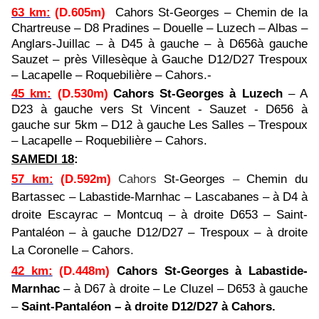
63 km
:
(D.605m)
Cahors St-Georges – Chemin de la
Chartreuse – D8 Pradines – Douelle – Luzech – Albas –
Anglars-Juillac – à D45 à gauche – à D656à gauche
Sauzet – près Villesèque à Gauche D12/D27 Trespoux
– Lacapelle – Roquebilière – Cahors.
-
45 km
:
(D.530m)
Cahors St-Georges à Luzech
– A
D23 à gauche vers St Vincent - Sauzet - D656 à
gauche sur 5km – D12 à gauche Les Salles – Trespoux
– Lacapelle – Roquebilière – Cahors.
SAMEDI 18
:
57 km
:
(D.592m)
Cahors
St-Georges
–
Chemin du
Bartassec – Labastide-Marnhac – Lascabanes – à D4 à
droite Escayrac – Montcuq – à droite D653 – Saint-
Pantaléon – à gauche D12/D27 – Trespoux – à droite
La Coronelle – Cahors.
42 km
:
(D.448m)
Cahors St-Georges à Labastide-
Marnhac
– à D67 à droite – Le Cluzel – D653 à gauche
–
Saint-Pantaléon – à droite D12/D27 à Cahors.