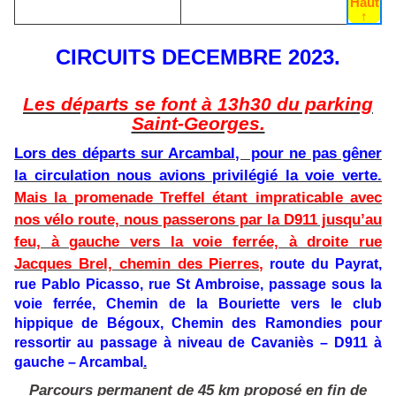
Haut
↑
CIRCUITS DECEMBRE 2023.
Les départs se font à 13h30 du parking
Saint-Georges.
Lors des départs sur Arcambal, pour ne pas gêner
la circulation nous avions privilégié la voie verte.
Mais la promenade Treffel étant impraticable avec
nos vélo route, nous passerons par la D911 jusqu’au
feu, à gauche vers la voie ferrée, à droite rue
Jacques Brel, chemin des Pierres,
route du Payrat,
rue Pablo Picasso, rue St Ambroise, passage sous la
voie ferrée, Chemin de la Bouriette
vers le club
hippique de Bégoux
, Chemin des Ramondies
pour
ressortir au passage à niveau de Cavaniès
– D911 à
gauche – Arcambal
.
Parcours permanent de 45 km proposé en fin de