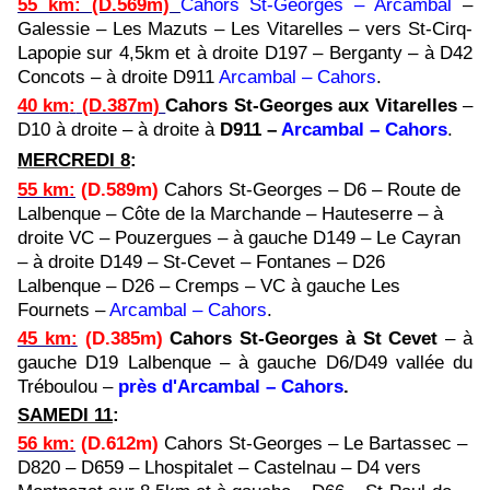
55 km
:
(D.569m)
Cahors
St-Georges – Arcambal
–
Galessie – Les Mazuts – Les Vitarelles – vers St-Cirq-
Lapopie sur 4,5km et à droite D197 – Berganty – à D42
Concots – à droite D911
Arcambal – Cahors
.
40 km
:
(D.387m)
Cahors St-Georges aux Vitarelles
–
D10 à droite – à droite à
D911 –
Arcambal – Cahors
.
MERCREDI 8
:
55 km
:
(D.589m)
Cahors St-Georges – D6 – Route de
Lalbenque – Côte de la Marchande – Hauteserre – à
droite VC – Pouzergues – à gauche D149 – Le Cayran
– à droite D149 – St-Cevet – Fontanes – D26
Lalbenque – D26 – Cremps – VC à gauche Les
Fournets –
Arcambal – Cahors
.
45 km
:
(D.385m)
Cahors St-Georges à St Cevet
– à
gauche D19 Lalbenque – à gauche D6/D49 vallée du
Tréboulou –
près d'Arcambal – Cahors
.
SAMEDI 11
:
56 km
:
(D.612m)
Cahors St-Georges – Le Bartassec –
D820 – D659 – Lhospitalet – Castelnau – D4 vers