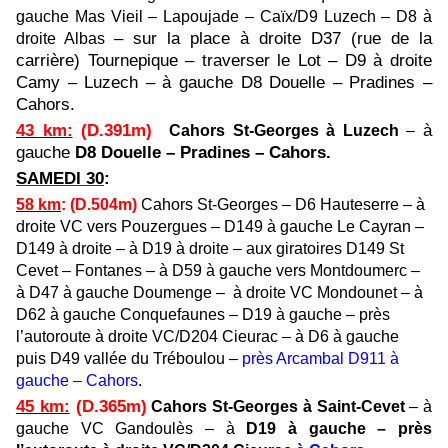
gauche Mas Vieil – Lapoujade – Caïx/D9 Luzech – D8 à
– sur la place à droite D37 (rue de la
droite Albas
carrière) Tournepique – traverser le Lot – D9 à droite
Camy – Luzech – à gauche D8 Douelle – Pradines –
Cahors.
43 km
:
(D.391m)
à
Cahors
St-Georges à Luzech
–
gauche
D8 Douelle – Pradines – Cahors.
SAMEDI 30
:
58 km
: (D.504m)
Cahors St-Georges – D6 Hauteserre – à
droite VC vers Pouzergues – D149 à gauche Le Cayran –
D149 à droite – à D19 à droite – aux giratoires D149 St
Cevet – Fontanes – à D59 à gauche vers Montdoumerc –
à D47 à gauche Doumenge – à droite VC Mondounet – à
D62 à gauche Conquefaunes – D19 à gauche – près
l’autoroute à droite VC/D204 Cieurac – à D6 à gauche
puis D49 vallée du Tréboulou –
près Arcambal D911 à
gauche – Cahors
.
45 km
:
(D.365m)
Cahors St-Georges à Saint-Cevet
– à
gauche VC Gandoulès – à
D19 à gauche – près