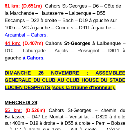
61 km
:
(D.651m)
Cahors
St-Georges
– D6 – Côte de
la Marchande – Hauteserre – Lalbenque – D55
Escamps – D22 à droite – Bach – D19 à gauche sur
100m – VC à gauche – Concots – D911 à gauche –
Arcambal – Cahors
.
44 km
:
(D.407m)
Cahors
St-Georges
à Lalbenque
–
D10 – Laburgade – Aujols – Rossignol –
D911 à
gauche
à Cahors
.
DIMANCHE 26 NOVEMBRE : ASSEMBLEE
GENERALE DU CLUB AU CLUB HOUSE DU STADE
LUCIEN DESPRATS (sous la tribune d'honneur).
MERCREDI 29
:
55 km
:
(D.526m)
Cahors St-Georges – chemin du
Bartassec – D47 Le Montat – Ventaillac – D820 à droite
sur 400m – D19 à droite – à D55 à droite – Pern – Boisse
– à D7 à droite sur 1km – D54 à droite – Cézac –