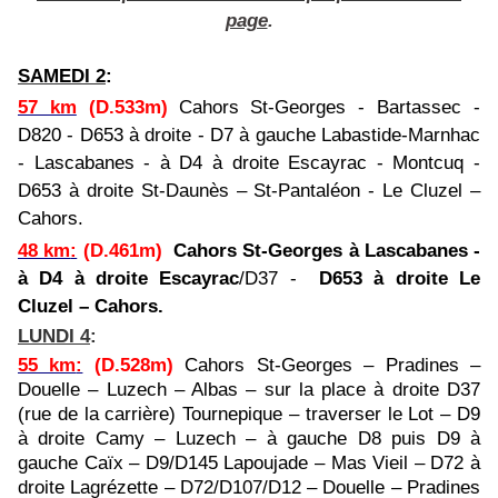
page
.
SAMEDI 2
:
57 km
(D.533m)
Cahors St-Georges - Bartassec -
D820 - D653 à droite - D7 à gauche Labastide-Marnhac
- Lascabanes - à D4 à droite Escayrac - Montcuq -
D653 à droite St-Daunès – St-Pantaléon - Le Cluzel –
Cahors.
48 km
:
(D.461m)
Cahors St-Georges à Lascabanes -
à D4 à droite Escayrac
/D37 -
D653 à droite Le
Cluzel – Cahors.
LUNDI 4
:
55 km
:
(D.528m)
Cahors St-Georges – Pradines –
Douelle – Luzech – Albas – sur la place à droite D37
(rue de la carrière) Tournepique – traverser le Lot – D9
à droite Camy – Luzech – à gauche D8 puis D9 à
gauche Caïx – D9/D145 Lapoujade – Mas Vieil – D72 à
droite Lagrézette – D72/D107/D12 – Douelle – Pradines