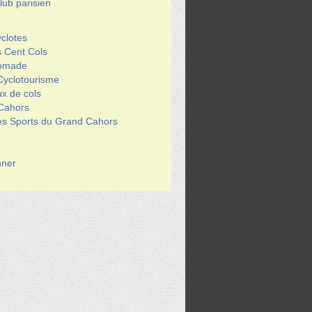
ub parisien
clotes
s Cent Cols
Nomade
Cyclotourisme
x de cols
 Cahors
des Sports du Grand Cahors
ner