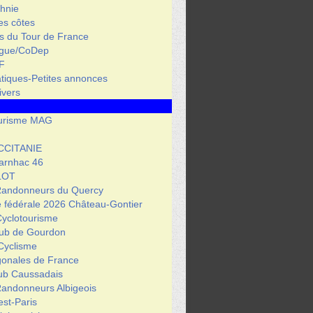
hnie
des côtes
s du Tour de France
igue/CoDep
F
atiques-Petites annonces
ivers
urisme MAG
CCITANIE
arnhac 46
LOT
Randonneurs du Quercy
 fédérale 2026 Château-Gontier
Cyclotourisme
lub de Gourdon
Cyclisme
gonales de France
lub Caussadais
Randonneurs Albigeois
est-Paris