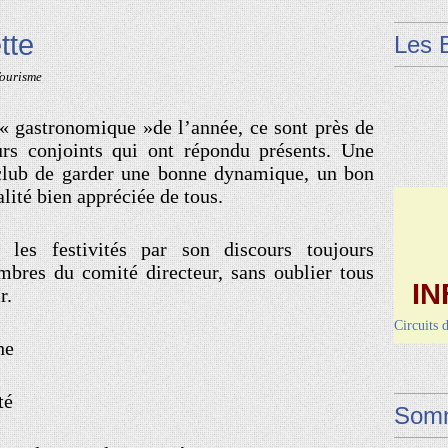
tte
Les 
ourisme
« gastronomique »de l’année, ce sont près de
eurs conjoints qui ont répondu présents. Une
 club de garder une bonne dynamique, un bon
alité bien appréciée de tous.
 les festivités par son discours toujours
mbres du comité directeur, sans oublier tous
IN
r.
Circuits 
Dimanche 
he
Vendred
té
Somm