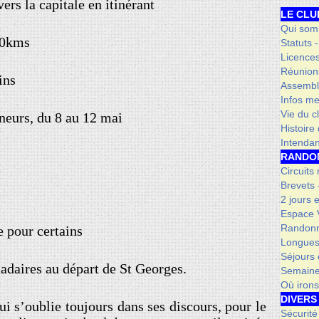
ers la capitale en itinérant
LE CLU
Qui som
00kms
Statuts 
Licence
Réunion
ins
Assembl
Infos me
Vie du c
neurs, du 8 au 12 mai
Histoire
Intenda
RANDO
Circuits
Brevets
2 jours 
Espace V
Randonn
 pour certains
Longues
Séjours 
adaires au départ de St Georges.
Semaine
Où iron
DIVERS
i s’oublie toujours dans ses discours, pour le
Sécurité