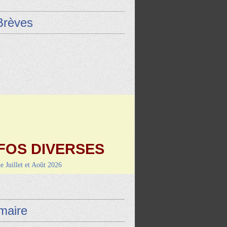
Brèves
FOS DIVERSES
de Juillet et Août 2026
9 août : Vayrac (L'Uxel'lotoise)
i 4 septembre-RANDO/REPAS
de Montcuq
aire