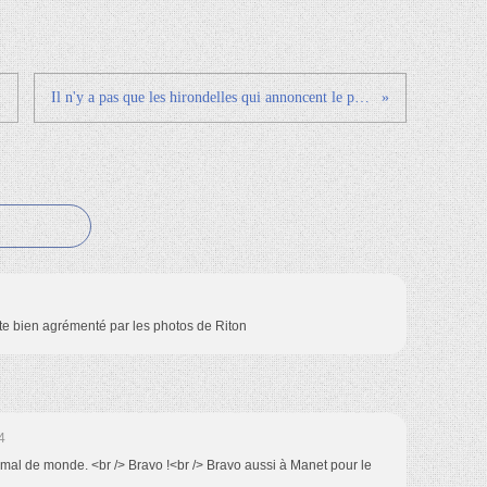
Il n'y a pas que les hirondelles qui annoncent le printemps...les sorties de Cahors cyclotourisme aussi !
xte bien agrémenté par les photos de Riton
4
s mal de monde. <br /> Bravo !<br /> Bravo aussi à Manet pour le