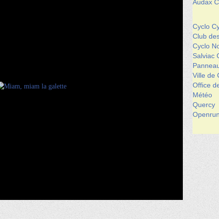
Audax Cl
Cyclo Cy
Club de
Cyclo 
Salviac 
Panneau
Ville de
Office 
Météo
Quercy
Openrun