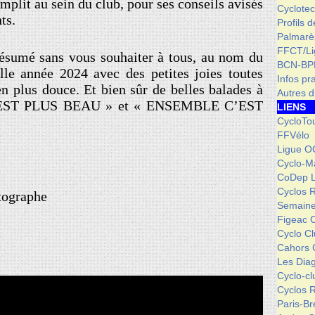
mplit au sein du club, pour ses conseils avisés
Cyclotec
ts.
Profils 
Palmarè
FFCT/L
 résumé sans vous souhaiter à tous, au nom du
BCN-BP
elle année 2024 avec des petites joies toutes
Infos pr
en plus douce. Et bien sûr de belles balades à
Autres d
EST PLUS BEAU » et « ENSEMBLE C’EST
LIENS
CycloTo
FFVélo
Ligue O
Cyclo-M
CoDep 
Cyclos 
tographe
Semaine
Figeac 
Cyclo C
Cahors 
Les Dia
Cyclo-c
Cyclos 
Paris-Br