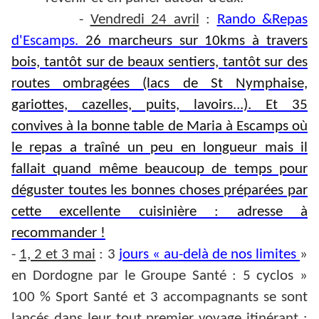
-
Vendredi 24 avril
:
Rando &Repas
d'Escamps
.
26 marcheurs sur 10kms à travers
bois, tantôt sur de beaux sentiers, tantôt sur des
routes ombragées (lacs de St Nymphaise,
gariottes, cazelles, puits, lavoirs...). Et 35
convives à la bonne table de Maria à Escamps où
le repas a traîné un peu en longueur mais il
fallait quand même beaucoup de temps pour
déguster toutes les bonnes choses préparées par
cette excellente cuisinière : adresse à
recommander !
-
1, 2 et 3 mai
: 3
jours « au-delà de nos limites
»
en Dordogne par le Groupe Santé : 5 cyclos »
100 % Sport Santé et 3 accompagnants se sont
lancés dans leur tout premier voyage itinérant :