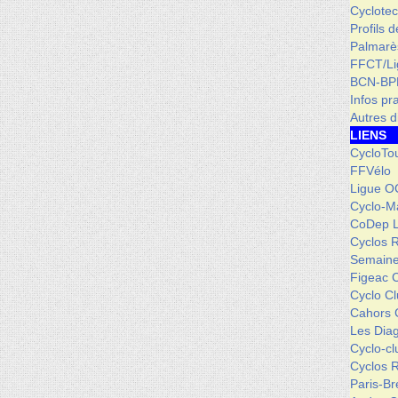
Cyclotec
Profils 
Palmarè
FFCT/L
BCN-BP
Infos pr
Autres d
LIENS
CycloTo
FFVélo
Ligue O
Cyclo-M
CoDep 
Cyclos 
Semaine
Figeac 
Cyclo C
Cahors 
Les Dia
Cyclo-c
Cyclos 
Paris-Br