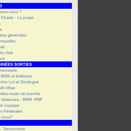
B
mes-nous ?
- Charte - Le projet
s
s
ées générales
nsuelles
lub
 du club
nce
NNÉES SORTIES
 mensuels
 -BRM et fédéraux
entre Lot et Dordogne
tt-Vttae
ées-route-vtt-marche
 distances - BRM -PBP
et voyages
s Fédérales
s-nous?
 - Secourisme