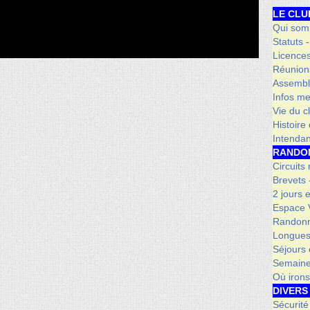
LE CLU
Qui som
Statuts 
Licence
Réunion
Assembl
Infos me
Vie du c
Histoire
Intenda
RANDO
Circuits
Brevets
2 jours 
Espace V
Randonn
Longues
Séjours 
Semaine
Où iron
DIVERS
Sécurité