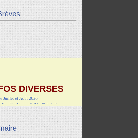
Brèves
FOS DIVERSES
de Juillet et Août 2026
9 août : Vayrac (L'Uxel'lotoise)
i 4 septembre-RANDO/REPAS
de Montcuq
aire