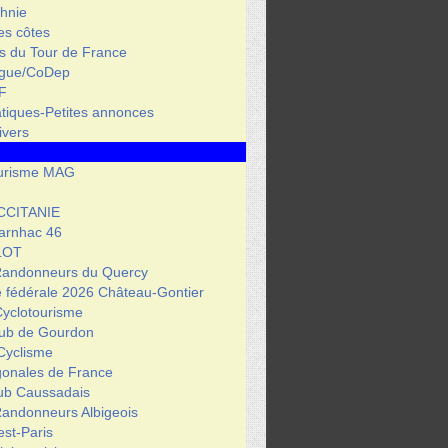
hnie
des côtes
s du Tour de France
igue/CoDep
F
atiques-Petites annonces
ivers
urisme MAG
CCITANIE
arnhac 46
LOT
Randonneurs du Quercy
 fédérale 2026 Château-Gontier
Cyclotourisme
lub de Gourdon
Cyclisme
gonales de France
lub Caussadais
Randonneurs Albigeois
est-Paris