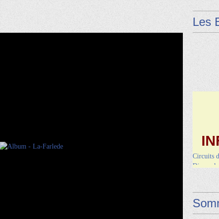
e
Les 
IN
Circuits 
Dimanche 
Vendred
Somm