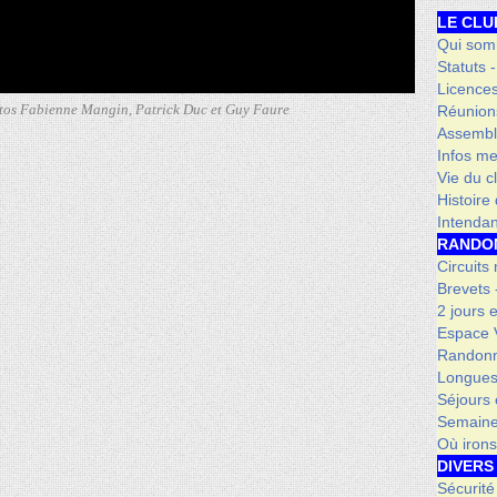
LE CLU
Qui som
Statuts 
Licence
tos Fabienne Mangin, Patrick Duc et Guy Faure
Réunion
Assembl
Infos me
Vie du c
Histoire
Intenda
RANDO
Circuits
Brevets
2 jours 
Espace V
Randonn
Longues
Séjours 
Semaine
Où iron
DIVERS
Sécurité