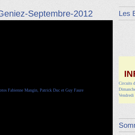
-Geniez-Septembre-2012
Les 
IN
Circuits 
Dimanche 
Vendred
Somm