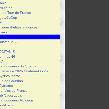
hnie
des côtes
s du Tour de France
igue/CoDep
F
atiques-Petites annonces
ivers
urisme MAG
CCITANIE
arnhac 46
LOT
Randonneurs du Quercy
 fédérale 2026 Château-Gontier
Cyclotourisme
lub de Gourdon
Cyclisme
gonales de France
lub Caussadais
Randonneurs Albigeois
est-Paris