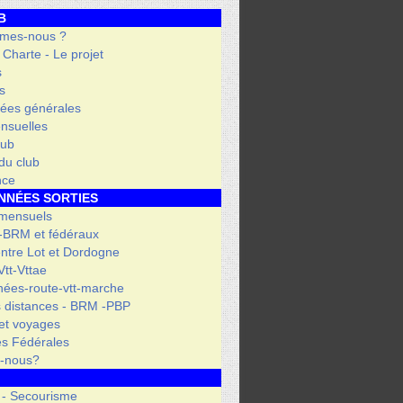
B
mes-nous ?
- Charte - Le projet
s
s
ées générales
nsuelles
lub
 du club
nce
NNÉES SORTIES
 mensuels
 -BRM et fédéraux
entre Lot et Dordogne
tt-Vttae
ées-route-vtt-marche
 distances - BRM -PBP
et voyages
s Fédérales
s-nous?
 - Secourisme