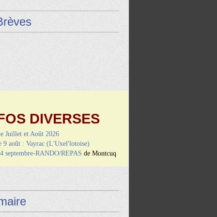
Brèves
FOS DIVERSES
de Juillet et Août 2026
9 août : Vayrac (L'Uxel'lotoise)
i 4 septembre-RANDO/REPAS
de Montcuq
aire