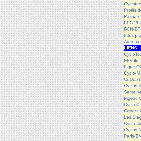
Cyclotec
Profils 
Palmarè
FFCT/L
BCN-BP
Infos pr
Autres d
LIENS
CycloTo
FFVélo
Ligue O
Cyclo-M
CoDep 
Cyclos 
Semaine
Figeac 
Cyclo C
Cahors 
Les Dia
Cyclo-c
Cyclos 
Paris-Br