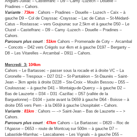
Anglars-Juillac – Castelfranc – D9 – Camy -Luzech – Douelle –
Pradines – Cahors.
Variante
:
73km
:
Cahors – Pradines – Douelle – Luzech – Caïx – à
gauche D9 – Col de Crayssac -Crayssac – Lac de Catus – St-Médard-
Catus – Rostassac – vers Goujounac sur 2,5km et à gauche D50 – Le
Cluzel – Castelfranc – D9 – Camy -Luzech – Douelle – Pradines –
Cahors.
Parcours plus court
:
51km
Cahors – Promenade de Coty – Arcambal
– Concots – D42 vers Crégols sur 4km et à gauche D197 – Berganty –
D8 – Les Vitarelles – Arcambal – D911 – Cahors.
Mercredi 3:
104km
Cahors – Le Bartassec – passer sous la rocade et à droite VC – La
Coronelle – Trespoux – D27 D12 – St-Pantaléon – St-Daunès – Saint-
Jean – 3km après à droite D228 – Ste-Croix – Moulin Bessou – D55 –
Couloussac – à gauche D41 – Montaigu-de-Quercy – à gauche D2 –
Bas de Lauzerte – D34 – D31 -Cazillac – D57 (vallée de la
Barguelonne) – D104 – juste avant la D659 à gauche D64 - Boisse – à
droite D55 vers Pern - à la D659 à gauche Lhospitalet – Cahors.
Variante
:
81km
:
Cahors --- –> Saint-Jean – Bas de Lauzerte – – >
Cahors.
Parcours plus court
:
47km
Cahors – Le Bartassec – D820 – Roc de
l’Agasse – D653 – route de Montcuq sur 500m – à gauche D7 –
Labastide-Marnhac – Lascabanes – Les Vignals – à gauche D55 –