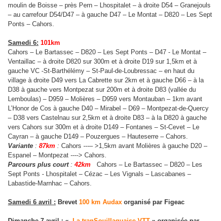
moulin de Boisse – près Pern – Lhospitalet – à droite D54 – Granejouls
– au carrefour D54/D47 – à gauche D47 – Le Montat – D820 – Les Sept
Ponts – Cahors.
Samedi 6:
101km
Cahors – Le Bartassec – D820 – Les Sept Ponts – D47 - Le Montat –
Ventaillac – à droite D820 sur 300m et à droite D19 sur 1,5km et à
gauche VC -St-Barthélémy – St-Paul-de-Loubressac – en haut du
village à droite D49 vers La Cabrette sur 2km et à gauche D66 – à la
D38 à gauche vers Montpezat sur 200m et à droite D83 (vallée du
Lemboulas) – D959 – Molières – D959 vers Montauban – 1km avant
L’Honor de Cos à gauche D40 – Mirabel – D69 – Montpezat-de-Quercy
– D38 vers Castelnau sur 2,5km et à droite D83 – à la D820 à gauche
vers Cahors sur 300m et à droite D149 – Fontanes – St-Cevet – Le
Cayran – à gauche D149 – Pouzergues – Hauteserre – Cahors.
Variante
:
87km
:
Cahors ---– >1,5km avant Molières à gauche D20 –
Espanel – Montpezat ----> Cahors.
Parcours plus court
:
42km
Cahors – Le Bartassec – D820 – Les
Sept Ponts - Lhospitalet – Cézac – Les Vignals – Lascabanes –
Labastide-Marnhac – Cahors.
Samedi 6 avril :
Brevet
100 km Audax
organisé par Figeac
Dimanche 7 avril
: «
La tranSouillaguaise VTT
» organisée par