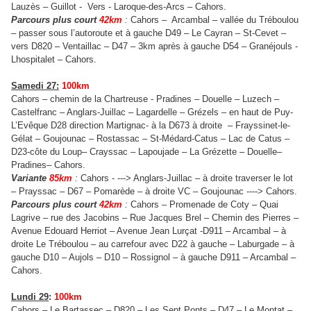
Lauzès – Guillot - Vers - Laroque-des-Arcs – Cahors.
Parcours plus court
42km
:
Cahors – Arcambal – vallée du Tréboulou
– passer sous l’autoroute et à gauche D49 – Le Cayran – St-Cevet –
vers D820 – Ventaillac – D47 – 3km après à gauche D54 – Granéjouls -
Lhospitalet – Cahors.
Samedi 27:
100km
Cahors – chemin de la Chartreuse - Pradines – Douelle – Luzech –
Castelfranc – Anglars-Juillac – Lagardelle – Grézels – en haut de Puy-
L’Evêque D28 direction Martignac- à la D673 à droite – Frayssinet-le-
Gélat – Goujounac – Rostassac – St-Médard-Catus – Lac de Catus –
D23-côte du Loup– Crayssac – Lapoujade – La Grézette – Douelle–
Pradines– Cahors.
Variante
85km
:
Cahors - ---> Anglars-Juillac – à droite traverser le lot
– Prayssac – D67 – Pomarède – à droite VC – Goujounac ----> Cahors.
Parcours plus court
42km
:
Cahors – Promenade de Coty – Quai
Lagrive – rue des Jacobins – Rue Jacques Brel – Chemin des Pierres –
Avenue Edouard Herriot – Avenue Jean Lurçat -D911 – Arcambal – à
droite Le Tréboulou – au carrefour avec D22 à gauche – Laburgade – à
gauche D10 – Aujols – D10 – Rossignol – à gauche D911 – Arcambal –
Cahors.
Lundi 29
:
100km
Cahors – Le Bartassec – D820 – Les Sept Ponts – D47 – Le Montat –