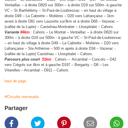
Ventaillac – à droite D820 sur 300m – à droite D19 sur 500m -à gauche
VC – St Barthélémy – St-Paul-de-Loubressac – en haut du village à
droite D49 – La Cabrette – Molières – D20 vers Lafrançaise – 1km
avant à droite D81 vers Lauzerte sur3km et à droite D68 – Vazerac –
(vallée de la Lupte) – Castelnau-Montratier – Lhospitalet – Cahors
Variante
84km
:
Cahors – Le Montat – Ventaillac – à droite D820 sur
300m – à droite D19 sur 500m - à gauche VC – St-Paul-de-Loubressac
– en haut du village à droite D49 – La Cabrette – Molières – D20 vers
Lafrançaise – Ste Arthémie – 500 m après à droite D34 – Vazerac -
(vallée de la Lupte) Castelnau – Lhospitalet – Cahors.
Parcours plus court
51km
:
Cahors – Arcambal – Concots – D42
vers Crégols sur 4km et à gauche D197 – Berganty – D8 – Les
Vitarelles – Arcambal – D911 – Cahors.
haut de page
#Circuits mensuels
Partager