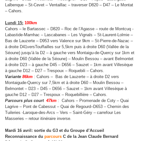
Lalbenque – St-Cevet – Ventaillac – traverser D820 – D47 – Le Montat
– Cahors.
Lundi 15:
100km
Cahors – le Bartassec – D820 – Roc de l’Agasse – route de Montcuq -
Labastide-Marnhac – Lascabanes – Les Vignals – St-Laurent-Lolmie –
Bas de Lauzerte – D953 vers Valence sur 9km – St-Pierre-de-Nazac –
à droite D41versTouffailles sur 5,5km puis à droite D60 (Vallée de la
Séoune) jusqu’à la D2 – à gauche vers Montaigu-de-Quercy sur 1km et
à droite D60 (Vallée de la Séoune) – Moulin Bessou – avant Belmontet
à droite D23 – à gauche D45 – D656 – Sauzet – 1km avant Villesèque
à gauche D12 – D27 – Trespoux – Roquebili – Cahors.
Variante
86km
: Cahors – Bas de Lauzerte – à droite D2 vers
Montaigude-Quercy sur 7,5km et à droite D60 – Moulin Bessou –
Belmontet – D23 – D45 – D656 – Sauzet – 1km avant Villesèque à
gauche D12 – D27 – Trespoux – Roquebillière – Cahors.
Parcours plus court
47km
:
Cahors – Promenade de Coty – Quai
Lagrive – Pont de Cabessut – Quai de Regourd–D653 – Chemin des
Tuileries -Laroque-des-Arcs – Vers – Saint-Géry – carrefour Les
Masseries – retour itinéraire inverse.
Mardi 16 avril: sortie du G3 et du Groupe d’Accueil
Reconnaissance du
parcours
C de la Jean Claude Bernard