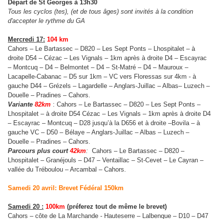
Départ de St Georges à 13h30
Tous les cyclos (tes), (et de tous âges) sont invités à la condition
d'accepter le rythme du GA
Mercredi 17:
104 km
Cahors – Le Bartassec – D820 – Les Sept Ponts – Lhospitalet – à
droite D54 – Cézac – Les Vignals – 1km après à droite D4 – Escayrac
– Montcuq – D4 – Belmontet – D4 – St-Matré – D4 – Mauroux –
Lacapelle-Cabanac – D5 sur 1km – VC vers Floressas sur 4km - à
gauche D44 – Grézels – Lagardelle – Anglars-Juillac – Albas– Luzech –
Douelle – Pradines – Cahors.
Variante
82km
: Cahors – Le Bartassec – D820 – Les Sept Ponts –
Lhospitalet – à droite D54 Cézac – Les Vignals – 1km après à droite D4
– Escayrac – Montcuq – D28 jusqu’à la D656 et à droite –Bovila – à
gauche VC – D50 – Bélaye – Anglars-Juillac – Albas – Luzech –
Douelle – Pradines – Cahors.
Parcours plus court
42km
:
Cahors – Le Bartassec – D820 –
Lhospitalet – Granéjouls – D47 – Ventaillac – St-Cevet – Le Cayran –
vallée du Tréboulou – Arcambal – Cahors.
Samedi 20 avril: Brevet Fédéral 150km
Samedi 20 :
100km
(préferez tout de même le brevet)
Cahors – côte de La Marchande - Hauteserre – Lalbenque – D10 – D47