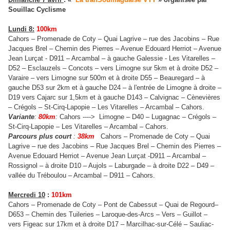
Souillac Cyclisme
Lundi 8:
100km
Cahors – Promenade de Coty – Quai Lagrive – rue des Jacobins – Rue
Jacques Brel – Chemin des Pierres – Avenue Edouard Herriot – Avenue
Jean Lurçat - D911 – Arcambal – à gauche Galessie - Les Vitarelles –
D52 – Esclauzels – Concots – vers Limogne sur 5km et à droite D52 –
Varaire – vers Limogne sur 500m et à droite D55 – Beauregard – à
gauche D53 sur 2km et à gauche D24 – à l'entrée de Limogne à droite –
D19 vers Cajarc sur 1,5km et à gauche D143 – Calvignac – Cènevières
– Crégols – St-Cirq-Lapopie – Les Vitarelles – Arcambal – Cahors.
Variante
:
80km
:
Cahors ----> Limogne – D40 – Lugagnac – Crégols –
St-Cirq-Lapopie – Les Vitarelles – Arcambal – Cahors.
Parcours plus court
:
38km
Cahors – Promenade de Coty – Quai
Lagrive – rue des Jacobins – Rue Jacques Brel – Chemin des Pierres –
Avenue Edouard Herriot – Avenue Jean Lurçat -D911 – Arcambal –
Rossignol – à droite D10 – Aujols – Laburgade – à droite D22 – D49 –
vallée du Tréboulou – Arcambal – D911 – Cahors.
Mercredi 10
:
101km
Cahors – Promenade de Coty – Pont de Cabessut – Quai de Regourd–
D653 – Chemin des Tuileries – Laroque-des-Arcs – Vers – Guillot –
vers Figeac sur 17km et à droite D17 – Marcilhac-sur-Célé – Sauliac-