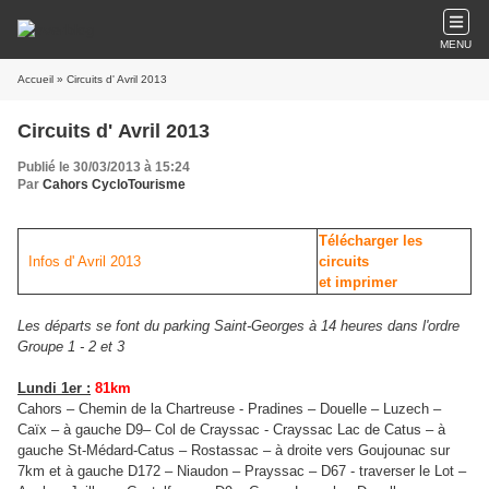
MENU
Accueil
» Circuits d' Avril 2013
Circuits d' Avril 2013
Publié le 30/03/2013 à 15:24
Par
Cahors CycloTourisme
Télécharger les
Infos d' Avril 2013
circuits
et imprimer
Les départs se font du parking Saint-Georges à 14 heures dans l'ordre
Groupe 1 - 2 et 3
Lundi 1er :
81km
Cahors – Chemin de la Chartreuse - Pradines – Douelle – Luzech –
Caïx – à gauche D9– Col de Crayssac - Crayssac Lac de Catus – à
gauche St-Médard-Catus – Rostassac – à droite vers Goujounac sur
7km et à gauche D172 – Niaudon – Prayssac – D67 - traverser le Lot –