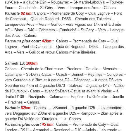
sur-Célé – à gauche D24 – Nougayrac – St-Martin-Labouval – Tour-de-
Faure – Conduché – St-Géry – Vers – Laroque-des-Arcs – Cahors.
Variante
82 km
:
Cahors – Promenade de Coty – Quai Lagrive – Pont
de Cabessut – Quai de Regourd– D653 – Chemin des Tuileries –
Laroque-des-Arcs – Vers – Guillot – vers Figeac sur 14km et à droite
VC – Blars – D40 – Cabrerets – Conduché – St-Géry – Vers – Laroque-
des-Arcs – Cahors.
Parcours plus court
42km
:
Cahors – Promenade de Coty – Quai
Lagrive – Pont de Cabessut – Quai de Regourd – D653 – Laroque-des-
Arcs – Vers – Guillot et retour Cahors même itinéraire.
Samedi 13:
100km
Cahors – Chemin de la Chartreuse - Pradines – Douelle – Mercuès –
Calamane – St-Denis-Catus – Uzech – Bonnet – Peyrilles – Concorès –
vers Gourdon sur 2km et à gauche D2 – Dégagnac – à droite D6 vers
Gourdon sur 4km et à gauche D673 – Salviac – à gauche D47 – Vallée
de l'Ourajoux - Catus – avant St-Denis-Catus et avant le viaduc – à
droite D109 – Nuzéjouls – Calamane – Espère – La Grézette – Douelle
– Pradines – Cahors.
Variante
82km
:
Cahors ----->Bonnet – à gauche D25 – Lavercantière –
vers Dégagnac sur 200m et à gauche D25 – Rampoux – 2km après à
gauche D4 Vallée de l'Ourajoux ----> Cahors.
Parcours plus court
45 km
:
Cahors – Promenade de Coty – Quai
Lagrive - D911 – Arcambal – Rossignol – D10 – Aujols - Laburgade –