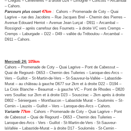
– Crégols – Cènevières – à droite D24 – Limogne – Concots – Arcambal
– Cahors.
Parcours plus court
47km
:
Cahors – Promenade de Coty – Quai
Lagrive – rue des Jacobins – Rue Jacques Brel – Chemin des Pierres –
Avenue Edouard Herriot – Avenue Jean Lurçat - D911 – Arcambal –
Rossignol – après carrefour des Fournets – à droite VC vers Cremps –
Cremps – Laburgade – D22 – D49 – vallée du Tréboulou – Arcambal –
D911 – Cahors.
Mercredi 24:
105km
Cahors – Promenade de Coty – Quai Lagrive – Pont de Cabessut –
Quai de Regourd– D653 – Chemin des Tuileries – Laroque-des-Arcs –
Vers – Guillot – St-Martin-de-Vers – St-Sauveur-la-Vallée – Labastide-
Murat – au château à gauche D677 sur 2km et à droite D22 – D194 –
La Croix Blanche – Beaumat – à gauche VC – Pont de Rhodes – D820
vers Souillac sur 2km et à droite D23 – Souscirac – 2km après à droite
D802 – Séniergues – Montfaucon – Labastide Murat – Soulomès – St-
Cernin – Lauzès – Guillot – Vers – Laroque-des-Arcs – Cahors.
Variante
77km
:
Cahors – Promenade de Coty – Quai Lagrive – Pont
de Cabessut – Quai de Regourd – D653 – Chemin des Tuileries –
Laroque-des-Arcs - Vers - Guillot - St-Martin-de-Vers - St-Sauveur-
laVallée – Labastide-Murat – à droite D17 - Soulomès - St-Cernin -