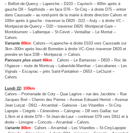
– Belfort-de-Quercy – Lapenche – D103 – Cayriech – 400m après à
gauche D9 – Septfonds – en face D76 – St-Cirq – à droite D75 – entrer
dans Caussade – au rond-point de la mairie à droite direction Cahors et
100m après à gauche - traverser la D820 - D22 – Auty – à droite VC –
Montpezat-de-Quercy – D20 – traverser D820 -Montpezat-Gare –
Montdoumerc – Lalbenque – St-Cevet – Ventaillac – Le Montat –
Cahors.
Variante
80km
:
Cahors--->Lapenche–à droite D103 vers Caussade sur
3km–300m après lieu-dit Borredon à droite VC–Grez–traverser D820 et
prendre en face D38 – Montpezat -> Cahors.
Parcours plus court
46km
:
Cahors – Le Bartassec – D820 – Roc de
l’Agasse – route de Montcuq – Labastide-Marnhac – Lascabanes – Les
Vignals – Escayrac – près Saint-Pantaléon – D653 – LeCluzel –
Cahors.
Lundi 22
:
100km
Cahors – Promenade de Coty – Quai Lagrive – rue des Jacobins – Rue
Jacques Brel – Chemin des Pierres – Avenue Edouard Herriot – Avenue
Jean Lurçat - D911 – Arcambal – Galessie - Les Vitarelles – St-Cirq-
Lapopie – Crégols – Cènevières – Calvignac – D8 vers Gaillac sur
1,5km et à droite D79 – St-Jean-de-Laur – continuer D79 vers D911 et à
droite – Limogne – Concots – Arcambal – Cahors.
V
ariante
80km
:
Cahors – Arcambal – Les Vitarelles – St-Cirq-Lapopie