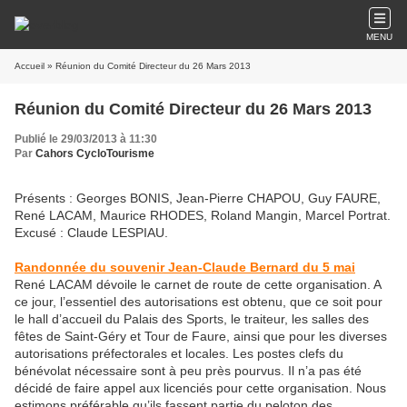
MENU
Accueil
» Réunion du Comité Directeur du 26 Mars 2013
Réunion du Comité Directeur du 26 Mars 2013
Publié le 29/03/2013 à 11:30
Par
Cahors CycloTourisme
Présents : Georges BONIS, Jean-Pierre CHAPOU, Guy FAURE,
René LACAM, Maurice RHODES, Roland Mangin, Marcel Portrat.
Excusé : Claude LESPIAU.
Randonnée du souvenir Jean-Claude Bernard du 5 mai
René LACAM dévoile le carnet de route de cette organisation. A
ce jour, l’essentiel des autorisations est obtenu, que ce soit pour
le hall d’accueil du Palais des Sports, le traiteur, les salles des
fêtes de Saint-Géry et Tour de Faure, ainsi que pour les diverses
autorisations préfectorales et locales. Les postes clefs du
bénévolat nécessaire sont à peu près pourvus. Il n’a pas été
décidé de faire appel aux licenciés pour cette organisation. Nous
estimons préférable qu’ils fassent partie du peloton des