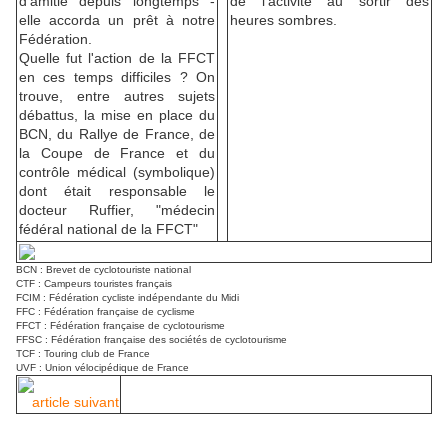
d'amitié depuis longtemps -
de l'activité au sortir des
elle accorda un prêt à notre
heures sombres.
Fédération.
Quelle fut l'action de la FFCT
en ces temps difficiles ? On
trouve, entre autres sujets
débattus, la mise en place du
BCN, du Rallye de France, de
la Coupe de France et du
contrôle médical (symbolique)
dont était responsable le
docteur Ruffier, "médecin
fédéral national de la FFCT"
BCN : Brevet de cyclotouriste national
CTF : Campeurs touristes français
FCIM : Fédération cycliste indépendante du Midi
FFC : Fédération française de cyclisme
FFCT : Fédération française de cyclotourisme
FFSC : Fédération française des sociétés de cyclotourisme
TCF : Touring club de France
UVF : Union vélocipédique de France
article suivant