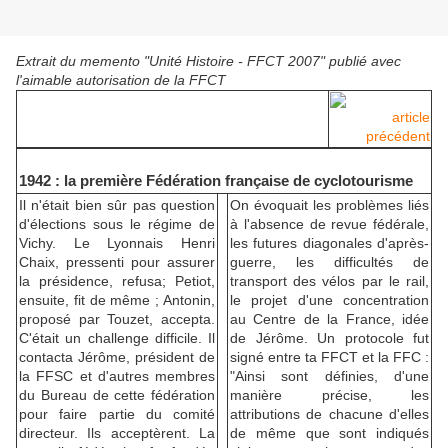
Extrait du memento "Unité Histoire - FFCT 2007" publié avec
l'aimable autorisation de la FFCT
article
précédent
1942 : la première Fédération française de cyclotourisme
Il n'était bien sûr pas question
On évoquait les problèmes liés
d'élections sous le régime de
à l'absence de revue fédérale,
Vichy. Le Lyonnais Henri
les futures diagonales d'après-
Chaix, pressenti pour assurer
guerre, les difficultés de
la présidence, refusa; Petiot,
transport des vélos par le rail,
ensuite, fit de même ; Antonin,
le projet d'une concentration
proposé par Touzet, accepta.
au Centre de la France, idée
C'était un challenge difficile. Il
de Jérôme. Un protocole fut
contacta Jérôme, président de
signé entre ta FFCT et la FFC :
la FFSC et d'autres membres
"Ainsi sont définies, d'une
du Bureau de cette fédération
manière précise, les
pour faire partie du comité
attributions de chacune d'elles
directeur. Ils acceptèrent. La
de même que sont indiqués