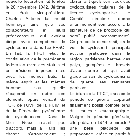
nouvelle fédération fut fondée
clairement quels sont ceux des
le 20 novembre 1942. Jérôme
cyclotouristes titulaires de la
en était vice-président.
licence cyclo-sportive. Le
Charles Antonin lui rendit
Comité directeur donne
hommage ainsi qu'à ses
unanimement son accord à la
collaborateurs et leurs
signature de ce protocole qui
prédécesseurs qui avaient
sera" publié incessamment".
dirigé avec compétence le
Ce protocole concernait, on le
cyclotourisme dans l'ex FFSC.
voit, le cyclosport, principale
En fait, la FFCT était la
activité pratiquée dans la
continuation de la précédente
région parisienne héritée des
fédération avec des statuts et
polys, grimpées et brevets
un président imposés mais
d'avant-guerre et qui avait
avec les mêmes buts, le
gardé au sein du cyclotourisme
même esprit et les mêmes
de guerre ses remuants
hommes, sauf qu'elle
partisans.
récupérait en outre des
Le bilan de la FFCT, dans cette
éléments épars venant du
période de guerre, apparaît
TCF, de I'UVF de la FCIM et
finalement positif compte tenu
de la Fédération pyrénéenne
du contexte catastrophique.
de cyclotourisme. Dans le
Malgré la pénurie générale,
Midi, Roux n'était pas
elle publia en 1944, ô miracle !
d'accord, mais à Paris, les
une belle plaquette de
choses s'arrangeaient ;
propagande, grâce en partie à