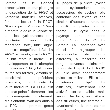
Jérôme et le Conseil
15 pages de publicité (cycles
prononçaient de leur plein gré
de cyclotourisme ou
la dissolution de la FFSC et
accessoires de cycles); elle
versaient matériel, archives,
contenait des textes et des
fonds et locaux à la FFCT.
citations d'auteurs et surtout de
"Par ce geste, Maurice Jérôme
magnifiques photos sur le
a montré le désir, la volonté de
thème : le cyclo dans le
tous les cyclotouristes pour
paysage, dont une bonne
construire une belle
partie étaient de Charles
fédération, forte, unie, digne
Antonin. La Fédération avait
de notre magnifique idéal. La
réussi à regrouper les
FFSC est morte, vive la FFCT.
cyclotouristes de bords
Le but reste le même : le
différents, à resserrer des
développement et le triomphe
rangs devenus clairsemés
du tourisme à bicyclette sous
autour de l'esprit de la FFSC
toutes ses formes", Antonin se
où elle avait abondamment
considérait président
puisé ses militants. Elle s'était
provisoire, dans l'attente de
maintenue malgré les
jours meilleurs. La FFCT eut
difficultés, entretenant une
quelque peine à démarrer : les
activité certes faible mais
fonds manquaient cruellement.
surtout des liens, un maillage,
Mais Antonín avait des amis à
des structures, une flamme qui
la FFC et - premier geste
favoriseraient la renaissance