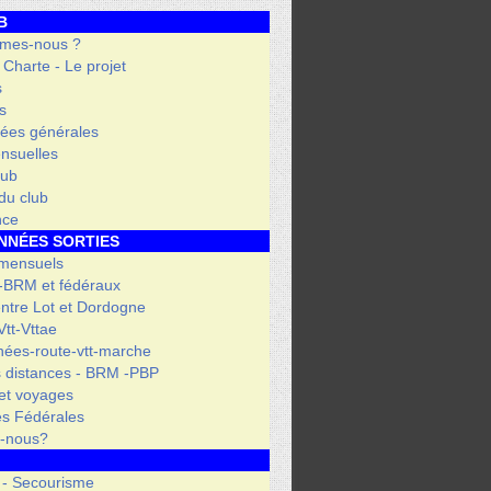
B
mes-nous ?
- Charte - Le projet
s
s
ées générales
nsuelles
lub
 du club
nce
NNÉES SORTIES
 mensuels
 -BRM et fédéraux
entre Lot et Dordogne
tt-Vttae
ées-route-vtt-marche
 distances - BRM -PBP
et voyages
s Fédérales
s-nous?
 - Secourisme