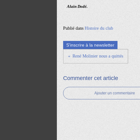
Alain Dodé.
Publié dans
Histoire du club
S'inscrire à la newsletter
René Molinier nous a quittés
Commenter cet article
Ajouter un commentaire