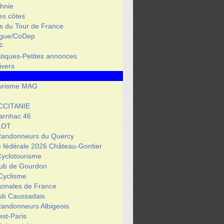
hnie
des côtes
s du Tour de France
igue/CoDep
F
atiques-Petites annonces
ivers
urisme MAG
CCITANIE
arnhac 46
LOT
Randonneurs du Quercy
 fédérale 2026 Château-Gontier
Cyclotourisme
lub de Gourdon
Cyclisme
gonales de France
lub Caussadais
Randonneurs Albigeois
est-Paris