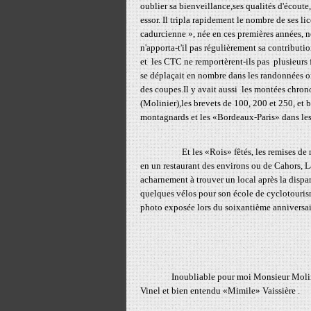
oublier sa bienveillance,ses qualités d'écoute,
essor. Il tripla rapidement le nombre de ses l
cadurcienne », née en ces premières années, ne
n'apporta-t'il pas régulièrement sa contribut
et les CTC ne remportèrent-ils pas plusieurs f
se déplaçait en nombre dans les randonnées or
des coupes.Il y avait aussi les montées chron
(Molinier),les brevets de 100, 200 et 250, et
montagnards et les «Bordeaux-Paris» dans lesq
Et les «Rois» fêtés, les remises de médail
en un restaurant des environs ou de Cahors, L
acharnement à trouver un local après la dispa
quelques vélos pour son école de cyclotouri
photo exposée lors du soixantième anniversa
Inoubliable pour moi Monsieur Molinier, c
Vinel et bien entendu «Mimile» Vaissière .