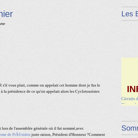
nier
Les 
sme
IN
 s'il vous plait, comme on appelait cet homme dont je fus le
 à la présidence de ce qu'on appelait alors les Cyclotouristes
Circuits 
Dimanche 
Vendred
Somm
t lors de l'assemblée générale où il fut nommé,avec
juste raison, Président d'Honneur ?Comment