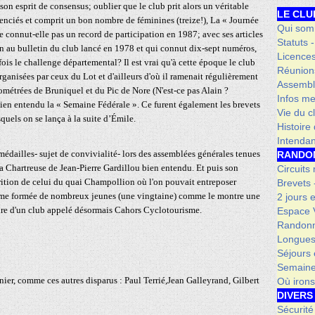
son esprit de consensus; oublier que le club prit alors un véritable
LE CLU
icenciés et comprit un bon nombre de féminines (treize!), La « Journée
Qui som
 connut-elle pas un record de participation en 1987; avec ses articles
Statuts 
ion au bulletin du club lancé en 1978 et qui connut dix-sept numéros,
Licence
ois le challenge départemental? Il est vrai qu'à cette époque le club
Réunion
ganisées par ceux du Lot et d'ailleurs d'où il ramenait régulièrement
Assembl
ométrées de Bruniquel et du Pic de Nore (N'est-ce pas Alain ?
Infos me
 bien entendu la « Semaine Fédérale ». Ce furent également les brevets
Vie du c
uels on se lança à la suite d’Émile.
Histoire
Intenda
les- sujet de convivialité- lors des assemblées générales tenues
RANDO
a Chartreuse de Jean-Pierre Gardillou bien entendu. Et puis son
Circuits
rition de celui du quai Champollion où l'on pouvait entreposer
Brevets
sme formée de nombreux jeunes (une vingtaine) comme le montre une
2 jours 
ire d'un club appelé désormais Cahors Cyclotourisme.
Espace V
Randonn
Longues
Séjours 
Semaine
omme ces autres disparus : Paul Terrié,Jean Galleyrand, Gilbert
Où iron
DIVERS
Sécurité