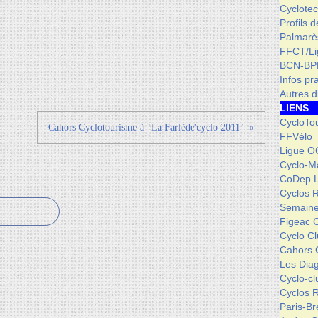
Cyclotec
Profils 
Palmarè
FFCT/L
BCN-BP
Infos pr
Autres d
LIENS
CycloTo
Cahors Cyclotourisme à "La Farlède'cyclo 2011"
FFVélo
Ligue O
Cyclo-M
CoDep 
Cyclos 
Semaine
Figeac 
Cyclo C
Cahors 
Les Dia
Cyclo-c
Cyclos 
Paris-Br