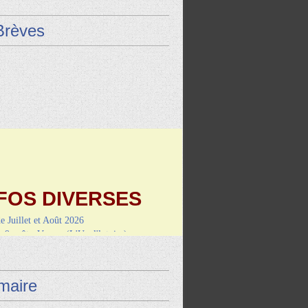
Brèves
FOS DIVERSES
de Juillet et Août 2026
9 août : Vayrac (L'Uxel'lotoise)
i 4 septembre-RANDO/REPAS
de Montcuq
aire