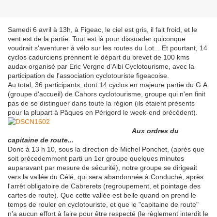
Samedi 6 avril à 13h, à Figeac, le ciel est gris, il fait froid, et le
vent est de la partie. Tout est là pour dissuader quiconque
voudrait s'aventurer à vélo sur les routes du Lot... Et pourtant, 14
cyclos cadurciens prennent le départ du brevet de 100 kms
audax organisé par Eric Vergne d'Albi Cyclotourisme, avec la
participation de l'association cyclotouriste figeacoise.
Au total, 36 participants, dont 14 cyclos en majeure partie du G.A.
(groupe d'accueil) de Cahors cyclotourisme, groupe qui n'en finit
pas de se distinguer dans toute la région (ils étaient présents
pour la plupart à Pâques en Périgord le week-end précédent).
Aux ordres du
capitaine de route...
Donc à 13 h 10, sous la direction de Michel Ponchet, (après que
soit précedemment parti un 1er groupe quelques minutes
auparavant par mesure de sécurité), notre groupe se dirigeait
vers la vallée du Célé, qui sera abandonnée à Conduché, après
l'arrêt obligatoire de Cabrerets (regroupement, et pointage des
cartes de route). Que cette vallée est belle quand on prend le
temps de rouler en cyclotouriste, et que le "capitaine de route"
n'a aucun effort à faire pour être respecté (le règlement interdit le