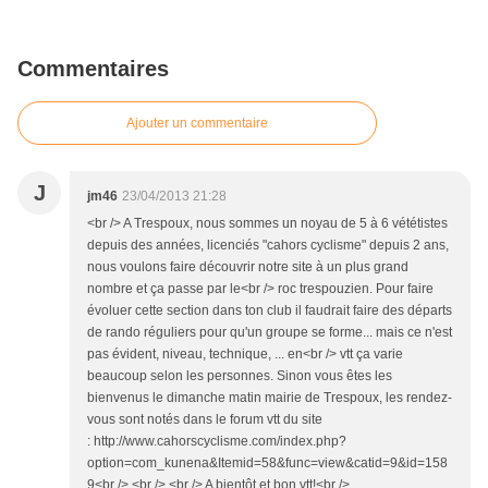
Commentaires
Ajouter un commentaire
J
jm46
23/04/2013 21:28
<br /> A Trespoux, nous sommes un noyau de 5 à 6 vététistes
depuis des années, licenciés "cahors cyclisme" depuis 2 ans,
nous voulons faire découvrir notre site à un plus grand
nombre et ça passe par le<br /> roc trespouzien. Pour faire
évoluer cette section dans ton club il faudrait faire des départs
de rando réguliers pour qu'un groupe se forme... mais ce n'est
pas évident, niveau, technique, ... en<br /> vtt ça varie
beaucoup selon les personnes. Sinon vous êtes les
bienvenus le dimanche matin mairie de Trespoux, les rendez-
vous sont notés dans le forum vtt du site
: http://www.cahorscyclisme.com/index.php?
option=com_kunena&Itemid=58&func=view&catid=9&id=158
9<br /> <br /> <br /> A bientôt et bon vtt!<br />