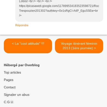
Lotois! <br /> <br /> <br />
https://picasaweb.google.com/117899534183523598721/Roc
Trespouzien201302?authkey=Gv1sRgCI-A4P_EguSSEw<br
/>
Répondre
< La "cool attitude" !!!
Voyage itinérant féminin
2013 (1ère journée) >
Hébergé par Overblog
Top articles
Pages
Contact
Signaler un abus
C.G.U.