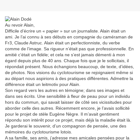
Au revoir Alain,
Difficile d’écrire un « papier » sur un journaliste. Alain était un
ami. Je l’ai connu à ses débuts en compagnie du caméraman de
Fr3, Claude Astruc. Alain était un perfectionniste, du verbe
comme de l’image. Sa rigueur n’était pas que professionnelle. En
amitié c’était un fidèle; et cela ne s’est jamais démenti à mon
égard depuis plus de 40 ans. Chaque fois que je le sollicitais, il
répondait présent. Nous échangions beaucoup, de texte, d’idées,
de photos. Nos visions du cyclotourisme se rejoignaient même si
au départ nous aspirions à des pratiques différentes. Admettre la
différence était un leitmotiv pour Alain.
Son regard vers les autres en témoigne; dans ses images et
dans ses écrits. Une sensibilité à fleur de peau pour un individu
hors du commun, qui savait laisser de côté ses vicissitudes pour
aborder celle des autres. Récemment encore, je l’avais sollicité
pour le projet de stèle Eugène Nègre. Il m’avait gentiment
répondu son intérêt pour ce projet, mais déjà la maladie était là.
Je garderai le souvenir, d’un compagnon de pensée, une des
mémoires du cyclotourisme lotois.
A sa famille, ses amis, j’adresse mes amicales pensées pour la