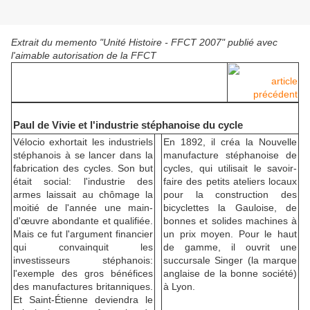
Extrait du memento "Unité Histoire - FFCT 2007" publié avec
l'aimable autorisation de la FFCT
article
précédent
Paul de Vivie et l'industrie stéphanoise du cycle
Vélocio exhortait les industriels
En 1892, il créa la Nouvelle
stéphanois à se lancer dans la
manufacture stéphanoise de
fabrication des cycles. Son but
cycles, qui utilisait le savoir-
était social: l'industrie des
faire des petits ateliers locaux
armes laissait au chômage la
pour la construction des
moitié de l'année une main-
bicyclettes la Gauloise, de
d'œuvre abondante et qualifiée.
bonnes et solides machines à
Mais ce fut l'argument financier
un prix moyen. Pour le haut
qui convainquit les
de gamme, il ouvrit une
investisseurs stéphanois:
succursale Singer (la marque
l'exemple des gros bénéfices
anglaise de la bonne société)
des manufactures britanniques.
à Lyon.
Et Saint-Étienne deviendra le