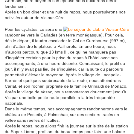
Germain, notre doyen et son épouse nous quitterons dès le
lendemain.
Après un bon diner et une nuit de repos, nous poursuivrons nos
activités autour de Vic-sur-Cère.
Pour les cyclistes, ce sera une
randonnée vers le Carladès (en terre monégasque). Pour cela,
dès le départ, il faudra escalader le Col de Curebourse (997 m),
afin d'atteindre le plateau à Pailherols. En une heure, nous
n'aurons parcouru que 13 kms !!!, ce qui ne manquera pas
d'inquiéter certains pour la prise du repas à l'hôtel avec nos
accompagnants, à une heure décente. Connaissant, le profil du
jour, il n' y avait pas lieu de s'inquiéter, car la suite du parcours
permettait d'élever la moyenne. Après le village de Lacapelle-
Barrès et quelques soubresauts de la route, nous atteindrons
Carlat, et son rocher, propriété de la famille Grimaldi de Monaco.
Après le village de Vezac, nous remonterons doucement jusqu'à
Vic par une belle petite route parallèle à la très fréquentée
nationale.
Dans le même temps, nos accompagnants randonnerons vers le
château de Pesteils, à Polminhac, sur des sentiers tracés en
vallée sans réelles difficultés.
Après le repas, nous allons finir la journée sur le site de la station
du Super-Lioran, profitant du beau temps pour faire une balade