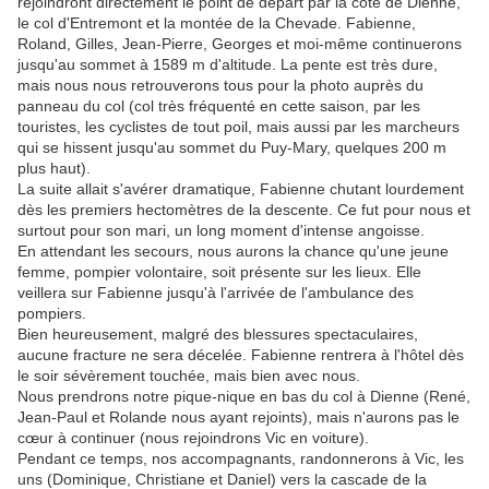
rejoindront directement le point de départ par la cote de Dienne,
le col d'Entremont et la montée de la Chevade. Fabienne,
Roland, Gilles, Jean-Pierre, Georges et moi-même continuerons
jusqu'au sommet à 1589 m d'altitude. La pente est très dure,
mais nous nous retrouverons tous pour la photo auprès du
panneau du col (col très fréquenté en cette saison, par les
touristes, les cyclistes de tout poil, mais aussi par les marcheurs
qui se hissent jusqu'au sommet du Puy-Mary, quelques 200 m
plus haut).
La suite allait s'avérer dramatique, Fabienne chutant lourdement
dès les premiers hectomètres de la descente. Ce fut pour nous et
surtout pour son mari, un long moment d'intense angoisse.
En attendant les secours, nous aurons la chance qu'une jeune
femme, pompier volontaire, soit présente sur les lieux. Elle
veillera sur Fabienne jusqu'à l'arrivée de l'ambulance des
pompiers.
Bien heureusement, malgré des blessures spectaculaires,
aucune fracture ne sera décelée. Fabienne rentrera à l'hôtel dès
le soir sévèrement touchée, mais bien avec nous.
Nous prendrons notre pique-nique en bas du col à Dienne (René,
Jean-Paul et Rolande nous ayant rejoints), mais n'aurons pas le
cœur à continuer (nous rejoindrons Vic en voiture).
Pendant ce temps, nos accompagnants, randonnerons à Vic, les
uns (Dominique, Christiane et Daniel) vers la cascade de la