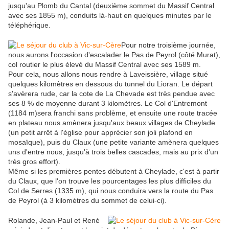
jusqu'au Plomb du Cantal (deuxième sommet du Massif Central
avec ses 1855 m), conduits là-haut en quelques minutes par le
téléphérique.
Pour notre troisième journée,
nous aurons l'occasion d'escalader le Pas de Peyrol (côté Murat),
col routier le plus élevé du Massif Central avec ses 1589 m.
Pour cela, nous allons nous rendre à Laveissière, village situé
quelques kilomètres en dessous du tunnel du Lioran. Le départ
s'avèrera rude, car la cote de La Chevade est très pendue avec
ses 8 % de moyenne durant 3 kilomètres. Le Col d'Entremont
(1184 m)sera franchi sans problème, et ensuite une route tracée
en plateau nous amènera jusqu'aux beaux villages de Cheylade
(un petit arrêt à l'église pour apprécier son joli plafond en
mosaïque), puis du Claux (une petite variante amènera quelques
uns d'entre nous, jusqu'à trois belles cascades, mais au prix d'un
très gros effort).
Même si les premières pentes débutent à Cheylade, c'est à partir
du Claux, que l'on trouve les pourcentages les plus difficiles du
Col de Serres (1335 m), qui nous conduira vers la route du Pas
de Peyrol (à 3 kilomètres du sommet de celui-ci).
Rolande, Jean-Paul et René