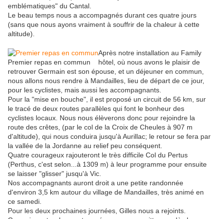
emblématiques" du Cantal.
Le beau temps nous a accompagnés durant ces quatre jours
(sans que nous ayons vraiment à souffrir de la chaleur à cette
altitude).
Après notre installation au Family
Premier repas en commun
hôtel, où nous avons le plaisir de
retrouver Germain est son épouse, et un déjeuner en commun,
nous allons nous rendre à Mandailles, lieu de départ de ce jour,
pour les cyclistes, mais aussi les accompagnants.
Pour la "mise en bouche", il est proposé un circuit de 56 km, sur
le tracé de deux routes parallèles qui font le bonheur des
cyclistes locaux. Nous nous élèverons donc pour rejoindre la
route des crêtes, (par le col de la Croix de Cheules à 907 m
d'altitude), qui nous conduira jusqu'à Aurillac; le retour se fera par
la vallée de la Jordanne au relief peu conséquent.
Quatre courageux rajouteront le très difficile Col du Pertus
(Perthus, c'est selon...à 1309 m) à leur programme pour ensuite
se laisser "glisser" jusqu'à Vic.
Nos accompagnants auront droit a une petite randonnée
d'environ 3,5 km autour du village de Mandailles, très animé en
ce samedi.
Pour les deux prochaines journées, Gilles nous a rejoints.