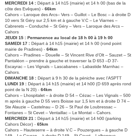
MERCREDI 14 :
Départ à 14 h15 (mairie) et 14 h 00 (bas de la
côte des Evêques) -
66km
Cahors – Laroque des Arcs– Vers – Guillot – Le Bosc – à droite D
10 vers St Géry sur 2,5 km et à gauche V.C – Le Viarnes –
Cabrerets – Conduché – St Géry – Vers – Laroque des Arcs –
Cahors
JEUDI 15 : Permanence au local de 18 h 00 à 19 h 00
SAMEDI 17 :
Départ à 14 h15 (mairie) et 14 h 00 (rond point
mairie de Pradines) -
64km
Cahors – Pradines – Douelle – St Vincent Rive d’Olt – Sauzet – St
Pantaléon – prendre à gauche et traverser la D 653 –D 37-
Escayrac – Les Vignals – Lascabanes – Labastide Marnhac –
Cahors.
DIMANCHE 18 :
Départ à 9 h 30 de la péniche avec l’ASPTT
LUNDI 19 :
Départ à 14 h15 (mairie) et 14 h00 (D 659 après rond
point de la N 20) -
64km
Cahors – Lhospitalet – à droite D 54 – Cézac – Les Vignals – 500
m après à gauche D 55 vers Boisse sur 1,5 km et à droite D 74 –
Ste Alauzie – Castelnau – D 26 – St Paul de Loubressac –
Fontanes – St Cevet – Ventaillac – Le Montat – Cahors.
MERCREDI 21 :
Départ à 14 h15 (mairie) et 14 h00 (parking
Cahors Décor) -
65km
Cahors – Hauteserre – à droite V.C – Pouzergues – à gauche D
149 – Le Cayran – à droite D 149 – St Cevet – Lalbenque –