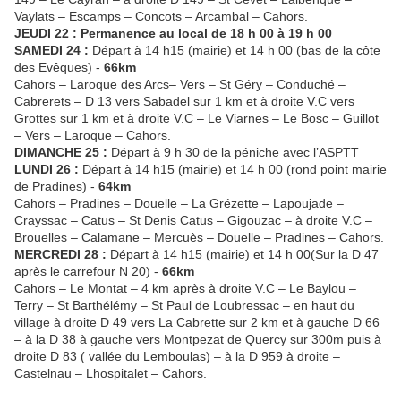
Vaylats – Escamps – Concots – Arcambal – Cahors.
JEUDI 22 : Permanence au local de 18 h 00 à 19 h 00
SAMEDI 24 :
Départ à 14 h15 (mairie) et 14 h 00 (bas de la côte
des Evêques) -
66km
Cahors – Laroque des Arcs– Vers – St Géry – Conduché –
Cabrerets – D 13 vers Sabadel sur 1 km et à droite V.C vers
Grottes sur 1 km et à droite V.C – Le Viarnes – Le Bosc – Guillot
– Vers – Laroque – Cahors.
DIMANCHE 25 :
Départ à 9 h 30 de la péniche avec l’ASPTT
LUNDI 26 :
Départ à 14 h15 (mairie) et 14 h 00 (rond point mairie
de Pradines) -
64km
Cahors – Pradines – Douelle – La Grézette – Lapoujade –
Crayssac – Catus – St Denis Catus – Gigouzac – à droite V.C –
Brouelles – Calamane – Mercuès – Douelle – Pradines – Cahors.
MERCREDI 28 :
Départ à 14 h15 (mairie) et 14 h 00(Sur la D 47
après le carrefour N 20) -
66km
Cahors – Le Montat – 4 km après à droite V.C – Le Baylou –
Terry – St Barthélémy – St Paul de Loubressac – en haut du
village à droite D 49 vers La Cabrette sur 2 km et à gauche D 66
– à la D 38 à gauche vers Montpezat de Quercy sur 300m puis à
droite D 83 ( vallée du Lemboulas) – à la D 959 à droite –
Castelnau – Lhospitalet – Cahors.