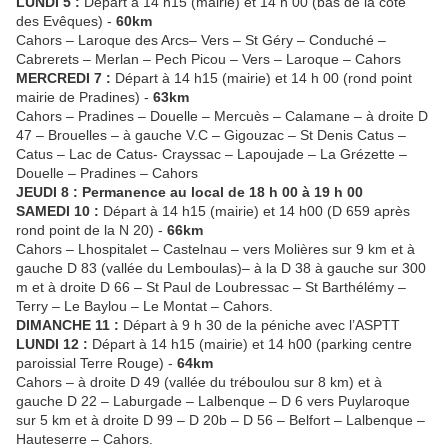
LUNDI 5 :
Départ à 14 h15 (mairie) et 14 h 00 (bas de la côte
des Evêques) -
60km
Cahors – Laroque des Arcs– Vers – St Géry – Conduché –
Cabrerets – Merlan – Pech Picou – Vers – Laroque – Cahors
MERCREDI 7 :
Départ à 14 h15 (mairie) et 14 h 00 (rond point
mairie de Pradines) -
63km
Cahors – Pradines – Douelle – Mercuès – Calamane – à droite D
47 – Brouelles – à gauche V.C – Gigouzac – St Denis Catus –
Catus – Lac de Catus- Crayssac – Lapoujade – La Grézette –
Douelle – Pradines – Cahors
JEUDI 8 : Permanence au local de 18 h 00 à 19 h 00
SAMEDI 10 :
Départ à 14 h15 (mairie) et 14 h00 (D 659 après
rond point de la N 20) -
66km
Cahors – Lhospitalet – Castelnau – vers Molières sur 9 km et à
gauche D 83 (vallée du Lemboulas)– à la D 38 à gauche sur 300
m et à droite D 66 – St Paul de Loubressac – St Barthélémy –
Terry – Le Baylou – Le Montat – Cahors.
DIMANCHE 11 :
Départ à 9 h 30 de la péniche avec l’ASPTT
LUNDI 12 :
Départ à 14 h15 (mairie) et 14 h00 (parking centre
paroissial Terre Rouge) -
64km
Cahors – à droite D 49 (vallée du tréboulou sur 8 km) et à
gauche D 22 – Laburgade – Lalbenque – D 6 vers Puylaroque
sur 5 km et à droite D 99 – D 20b – D 56 – Belfort – Lalbenque –
Hauteserre – Cahors.