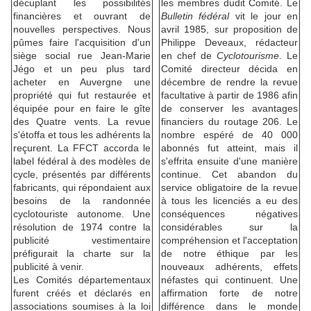
décuplant les possibilités
les membres dudit Comité. Le
financières et ouvrant de
Bulletin fédéral
vit le jour en
nouvelles perspectives. Nous
avril 1985, sur proposition de
pûmes faire l'acquisition d'un
Philippe Deveaux, rédacteur
siège social rue Jean-Marie
en chef de
Cyclotourisme
. Le
Jégo et un peu plus tard
Comité directeur décida en
acheter en Auvergne une
décembre de rendre la revue
propriété qui fut restaurée et
facultative à partir de 1986 afin
équipée pour en faire le gîte
de conserver les avantages
des Quatre vents. La revue
financiers du routage 206. Le
s'étoffa et tous les adhérents la
nombre espéré de 40 000
reçurent. La FFCT accorda le
abonnés fut atteint, mais il
label fédéral à des modèles de
s'effrita ensuite d'une manière
cycle, présentés par différents
continue. Cet abandon du
fabricants, qui répondaient aux
service obligatoire de la revue
besoins de la randonnée
à tous les licenciés a eu des
cyclotouriste autonome. Une
conséquences négatives
résolution de 1974 contre la
considérables sur la
publicité vestimentaire
compréhension et l'acceptation
préfigurait la charte sur la
de notre éthique par les
publicité à venir.
nouveaux adhérents, effets
Les Comités départementaux
néfastes qui continuent. Une
furent créés et déclarés en
affirmation forte de notre
associations soumises à la loi
différence dans le monde