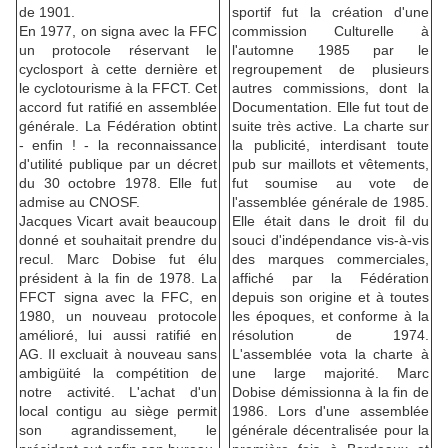
de 1901.
sportif fut la création d'une
En 1977, on signa avec la FFC
commission Culturelle à
un protocole réservant le
l'automne 1985 par le
cyclosport à cette dernière et
regroupement de plusieurs
le cyclotourisme à la FFCT. Cet
autres commissions, dont la
accord fut ratifié en assemblée
Documentation. Elle fut tout de
générale. La Fédération obtint
suite très active. La charte sur
- enfin ! - la reconnaissance
la publicité, interdisant toute
d'utilité publique par un décret
pub sur maillots et vêtements,
du 30 octobre 1978. Elle fut
fut soumise au vote de
admise au CNOSF.
l'assemblée générale de 1985.
Jacques Vicart avait beaucoup
Elle était dans le droit fil du
donné et souhaitait prendre du
souci d'indépendance vis-à-vis
recul. Marc Dobise fut élu
des marques commerciales,
président à la fin de 1978. La
affiché par la Fédération
FFCT signa avec la FFC, en
depuis son origine et à toutes
1980, un nouveau protocole
les époques, et conforme à la
amélioré, lui aussi ratifié en
résolution de 1974.
AG. Il excluait à nouveau sans
L'assemblée vota la charte à
ambigüité la compétition de
une large majorité. Marc
notre activité. L'achat d'un
Dobise démissionna à la fin de
local contigu au siège permit
1986. Lors d'une assemblée
son agrandissement, le
générale décentralisée pour la