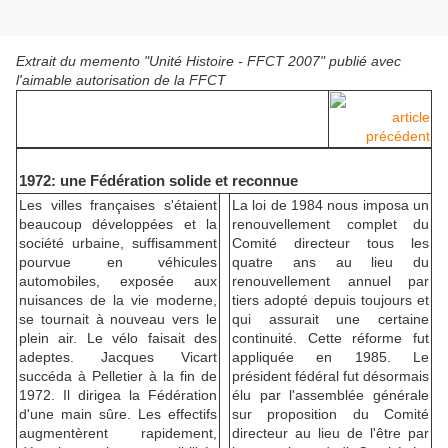
Extrait du memento "Unité Histoire - FFCT 2007" publié avec
l'aimable autorisation de la FFCT
article
précédent
1972: une Fédération solide et reconnue
Les villes françaises s'étaient
La loi de 1984 nous imposa un
beaucoup développées et la
renouvellement complet du
société urbaine, suffisamment
Comité directeur tous les
pourvue en véhicules
quatre ans au lieu du
automobiles, exposée aux
renouvellement annuel par
nuisances de la vie moderne,
tiers adopté depuis toujours et
se tournait à nouveau vers le
qui assurait une certaine
plein air. Le vélo faisait des
continuité. Cette réforme fut
adeptes. Jacques Vicart
appliquée en 1985. Le
succéda à Pelletier à la fin de
président fédéral fut désormais
1972. Il dirigea la Fédération
élu par l'assemblée générale
d'une main sûre. Les effectifs
sur proposition du Comité
augmentèrent rapidement,
directeur au lieu de l'être par