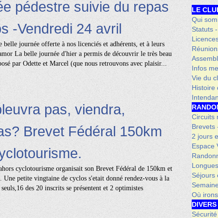
 pédestre suivie du repas
LE CLU
Qui som
 -Vendredi 24 avril
Statuts 
Licence
 belle journée offerte à nos licenciés et adhérents, et à leurs
Réunion
amor La belle journée d'hier a permis de découvrir le très beau
Assembl
osé par Odette et Marcel (que nous retrouvons avec plaisir...
Infos me
Vie du c
Histoire
Intenda
pleuvra pas, viendra,
RANDO
Circuits
Brevets
as? Brevet Fédéral 150km
2 jours 
Espace V
clotourisme.
Randonn
Longues
hors cyclotourisme organisait son Brevet Fédéral de 150km et
Séjours 
e. Une petite vingtaine de cyclos s'etait donné rendez-vous à la
Semaine
seuls,16 des 20 inscrits se présentent et 2 optimistes
Où iron
DIVERS
Sécurité