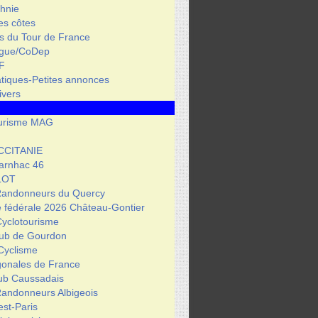
hnie
des côtes
s du Tour de France
igue/CoDep
F
atiques-Petites annonces
ivers
urisme MAG
CCITANIE
arnhac 46
LOT
Randonneurs du Quercy
 fédérale 2026 Château-Gontier
Cyclotourisme
lub de Gourdon
Cyclisme
gonales de France
lub Caussadais
Randonneurs Albigeois
est-Paris