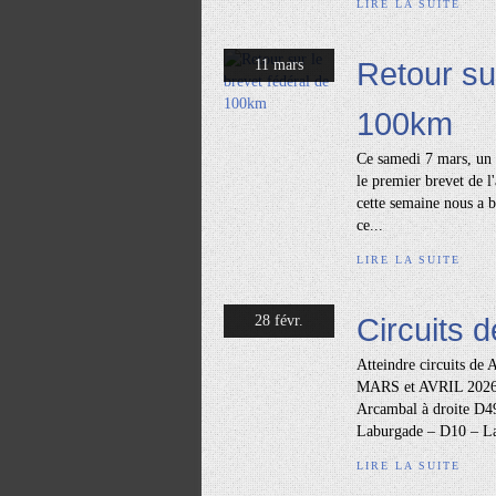
LIRE LA SUITE
Retour su
11 mars
100km
Ce samedi 7 mars, un 
le premier brevet de 
cette semaine nous a b
ce...
LIRE LA SUITE
Circuits d
28 févr.
Atteindre circuits de
MARS et AVRIL 2026
Arcambal à droite D49
Laburgade – D10 – La
LIRE LA SUITE