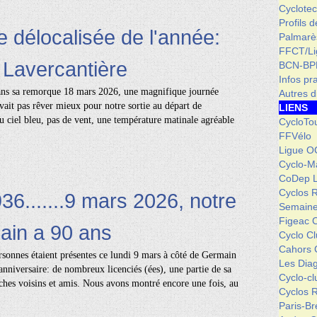
Cyclotec
Profils 
e délocalisée de l'année:
Palmarè
FFCT/L
 Lavercantière
BCN-BP
Infos pr
dans sa remorque 18 mars 2026, une magnifique journée
Autres d
vait pas rêver mieux pour notre sortie au départ de
LIENS
 ciel bleu, pas de vent, une température matinale agréable
CycloTo
FFVélo
Ligue O
Cyclo-M
CoDep 
Cyclos 
36.......9 mars 2026, notre
Semaine
Figeac 
ain a 90 ans
Cyclo C
Cahors 
rsonnes étaient présentes ce lundi 9 mars à côté de Germain
Les Dia
nniversaire: de nombreux licenciés (ées), une partie de sa
Cyclo-c
oches voisins et amis. Nous avons montré encore une fois, au
Cyclos 
Paris-Br