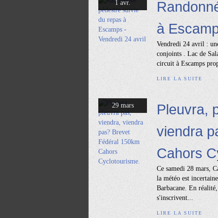
Randonnée
1 avr.
à Escamps
Vendredi 24 avril : une
conjoints . Lac de Sal
circuit à Escamps prop
LIRE LA SUITE
Pleuvra, 
29 mars
viendra p
Cahors Cy
Ce samedi 28 mars, Ca
la météo est incertain
Barbacane. En réalité, 
s'inscrivent...
LIRE LA SUITE