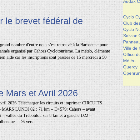
Audax Cl
Cyclo Cy
r le brevet fédéral de
Club de
Cyclo 
Salviac 
Panneau
grand nombre d'entre nous s'est retrouvé à la Barbacane pour
Ville de
l'année organisé par Cahors Cyclotourisme. La météo, clémente
Office 
ien aidé car les inscriptions sont passées de 15 mercredi à 50
Météo
Quercy
Openrun
e Mars et Avril 2026
 Avril 2026 Télécharger les circuits et imprimer CIRCUITS
 MARS LUNDI 02 : 71 km – D+579: Cahors – avant
 – vallée du Tréboulou sur 8 km et à gauche D22 –
lbenque – D6 vers...