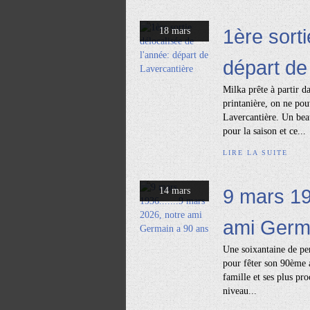
1ère sorti
18 mars
départ de
Milka prête à partir 
printanière, on ne pou
Lavercantière. Un beau
pour la saison et ce...
LIRE LA SUITE
9 mars 19
14 mars
ami Germ
Une soixantaine de pe
pour fêter son 90ème a
famille et ses plus pr
niveau...