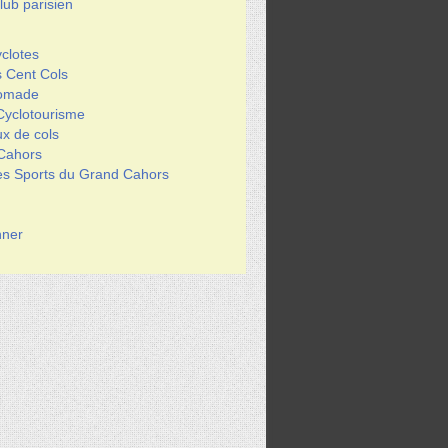
ub parisien
clotes
s Cent Cols
Nomade
Cyclotourisme
x de cols
 Cahors
des Sports du Grand Cahors
ner