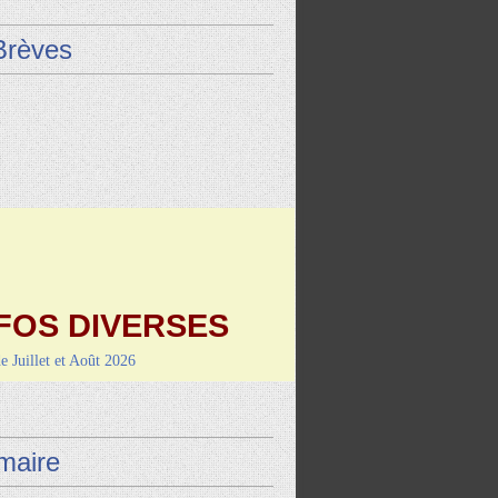
Brèves
FOS DIVERSES
de Juillet et Août 2026
9 août : Vayrac (L'Uxel'lotoise)
i 4 septembre-RANDO/REPAS
de Montcuq
aire