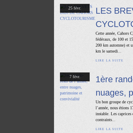
LES BRE
25 févr.
CYCLOT
Cette année, Cahors Cy
fédéraux, de 100 et 
200 km automne) et u
km le samedi...
LIRE LA SUITE
1ère rand
7 févr.
nuages, pa
Un bon groupe de cycl
l’année, nous étions 
instable. Les caprices
contraints...
LIRE LA SUITE