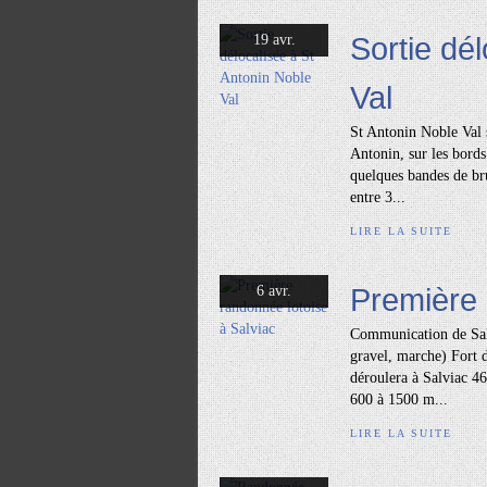
Sortie dé
19 avr.
Val
St Antonin Noble Val 
Antonin, sur les bord
quelques bandes de bru
entre 3...
LIRE LA SUITE
Première 
6 avr.
Communication de Salv
gravel, marche) Fort 
déroulera à Salviac 46
600 à 1500 m...
LIRE LA SUITE