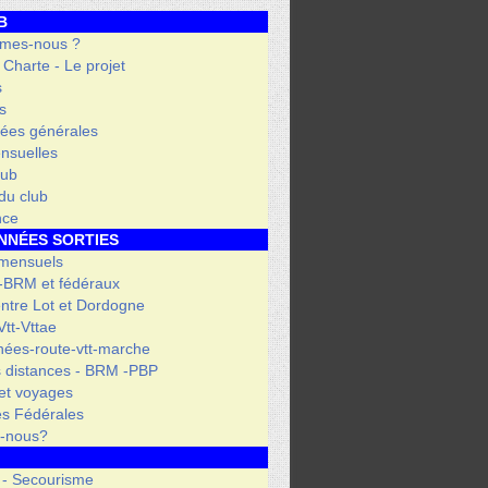
B
mes-nous ?
- Charte - Le projet
s
s
ées générales
nsuelles
lub
 du club
nce
NNÉES SORTIES
 mensuels
 -BRM et fédéraux
entre Lot et Dordogne
tt-Vttae
ées-route-vtt-marche
 distances - BRM -PBP
et voyages
s Fédérales
s-nous?
 - Secourisme