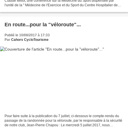
Claude Millot, une conférence sur la Médecine du Sport dispensée par
l'unité de la " Médecine de l'Exercice et du Sport du Centre Hospitalier de
Cahors" sera organisée dans le...
En route...pour la "véloroute"...
Publié le 10/08/2017 à 17:33
Par
Cahors CycloTourisme
Pour faire suite à la publication du 7 juillet, ci-dessous le compte-rendu du
passage de la randonnée pour la véloroute, par le responsable à la sécurité
de notre club, Jean-Pierre Chapou : Le mercredi 5 juillet 2017, nous